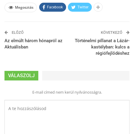
Megosztás
Facebook
Twitter
ELŐZŐ
KÖVETKEZŐ
Az elmúlt három hónapról az
Történelmi pillanat a Lázár-
Aktuálisban
kastélyban: kulcs a
régiófejlődéshez
VÁLASZOLJ
E-mail címed nem kerül nyilvánosságra.