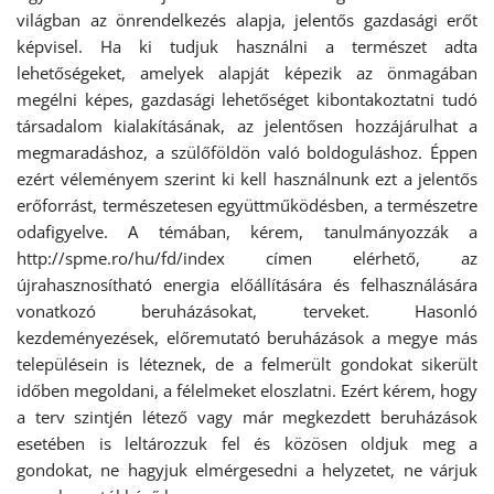
világban az önrendelkezés alapja, jelentős gazdasági erőt
képvisel. Ha ki tudjuk használni a természet adta
lehetőségeket, amelyek alapját képezik az önmagában
megélni képes, gazdasági lehetőséget kibontakoztatni tudó
társadalom kialakításának, az jelentősen hozzájárulhat a
megmaradáshoz, a szülőföldön való boldoguláshoz. Éppen
ezért véleményem szerint ki kell használnunk ezt a jelentős
erőforrást, természetesen együttműködésben, a természetre
odafigyelve. A témában, kérem, tanulmányozzák a
http://spme.ro/hu/fd/index címen elérhető, az
újrahasznosítható energia előállítására és felhasználására
vonatkozó beruházásokat, terveket. Hasonló
kezdeményezések, előremutató beruházások a megye más
településein is léteznek, de a felmerült gondokat sikerült
időben megoldani, a félelmeket eloszlatni. Ezért kérem, hogy
a terv szintjén létező vagy már megkezdett beruházások
esetében is leltározzuk fel és közösen oldjuk meg a
gondokat, ne hagyjuk elmérgesedni a helyzetet, ne várjuk