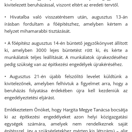
kivitelezett beruházással, viszont eltért az eredeti tervtől.
• Hivatalba való visszatérésem után, augusztus 13-án
írásban fordultam a főépítészhez, amelyben kértem a
helyzet mihamarabbi tisztázását.
• A főépítész augusztus 14-én büntető jegyzőkönyvet állított
ki, amelyben 3000 lejes büntetést rótt ki, és kérte a
munkálatok teljes leállítását. A munkálatok újrakezdéséhez
pedig szükség van az építkezési engedélyek újrakéréséhez.
• Augusztus 21-én újabb felszólító levelet küldtünk a
kivitelezőnek, amelyben felhívtuk a figyelmet arra, hogy a
beruházás folyatása érdekében újra kell kezdeniük az
engedélyeztetési eljárást.
Emlékeztetem Önöket, hogy Hargita Megye Tanácsa bocsátja
ki az építkezési engedélyeket azon helyi közigazgatási
egységek számára, amelyek nem rendelkeznek saját
építésszel, így a szükségletekhez mérten kis létszámú – alig