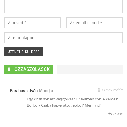
8 HOZZÁSZÓLÁSOK
13 évek ezelőtt
Barabás István
Mondja
Egy kicsit sok ezt vegigolvasni. Zavaroan sok. A kerdes:
Borboly Csaba kap-e jattot ebbol? Mennyit?
Válasz