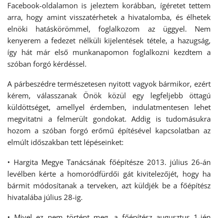
Facebook-oldalamon is jeleztem korábban, ígéretet tettem
arra, hogy amint visszatérhetek a hivatalomba, és élhetek
elnöki hatáskörömmel, foglalkozom az üggyel. Nem
kenyerem a fedezet nélküli kijelentések tétele, a hazugság,
így hát már első munkanapomon foglalkozni kezdtem a
szóban forgó kérdéssel.
A párbeszédre természetesen nyitott vagyok bármikor, ezért
kérem, válasszanak Önök közül egy legfeljebb öttagú
küldöttséget, amellyel érdemben, indulatmentesen lehet
megvitatni a felmerült gondokat. Addig is tudomásukra
hozom a szóban forgó erőmű építésével kapcsolatban az
elmúlt időszakban tett lépéseinket:
• Hargita Megye Tanácsának főépítésze 2013. július 26-án
levélben kérte a homoródfürdői gát kivitelezőjét, hogy ha
bármit módosítanak a terveken, azt küldjék be a főépítész
hivatalába július 28-ig.
• Mivel ez nem történt meg, a főépítész augusztus 1-jén