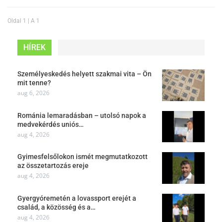
Oldal 1 | A 1
HÍREK
Személyeskedés helyett szakmai vita – Ön
mit tenne?
aug 6, 2026
Románia lemaradásban – utolsó napok a
medvekérdés uniós…
aug 4, 2026
Gyimesfelsőlokon ismét megmutatkozott
az összetartozás ereje
aug 4, 2026
Gyergyóremetén a lovassport erejét a
család, a közösség és a…
aug 4, 2026