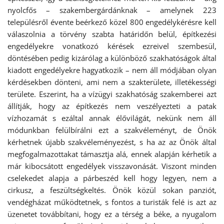
nyolcfős – szakembergárdánknak – amelynek 223
településről évente beérkező közel 800 engedélykérésre kell
válaszolnia a törvény szabta határidőn belül, építkezési
engedélyekre vonatkozó kérések ezreivel szembesül,
döntésében pedig kizárólag a különböző szakhatóságok által
kiadott engedélyekre hagyatkozik – nem áll módjában olyan
kérdésekben dönteni, ami nem a szakterülete, illetékességi
területe. Eszerint, ha a vízügyi szakhatóság szakemberei azt
állítják, hogy az építkezés nem veszélyezteti a patak
vízhozamát s ezáltal annak élővilágát, nekünk nem áll
módunkban felülbírálni ezt a szakvéleményt, de Önök
kérhetnek újabb szakvéleményezést, s ha az az Önök által
megfogalmazottakat támasztja alá, ennek alapján kérhetik a
már kibocsátott engedélyek visszavonását. Viszont minden
cselekedet alapja a párbeszéd kell hogy legyen, nem a
cirkusz, a feszültségkeltés. Önök közül sokan panziót,
vendégházat működtetnek, s fontos a turisták felé is azt az
üzenetet továbbítani, hogy ez a térség a béke, a nyugalom