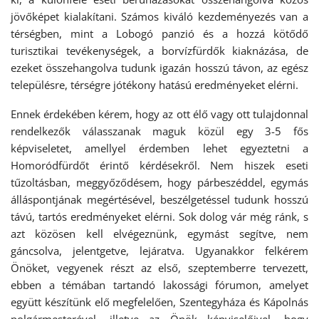
jövőképet kialakítani. Számos kiváló kezdeményezés van a
térségben, mint a Lobogó panzió és a hozzá kötődő
turisztikai tevékenységek, a borvízfürdők kiaknázása, de
ezeket összehangolva tudunk igazán hosszú távon, az egész
településre, térségre jótékony hatású eredményeket elérni.
Ennek érdekében kérem, hogy az ott élő vagy ott tulajdonnal
rendelkezők válasszanak maguk közül egy 3-5 fős
képviseletet, amellyel érdemben lehet egyeztetni a
Homoródfürdőt érintő kérdésekről. Nem hiszek eseti
tűzoltásban, meggyőződésem, hogy párbeszéddel, egymás
álláspontjának megértésével, beszélgetéssel tudunk hosszú
távú, tartós eredményeket elérni. Sok dolog vár még ránk, s
azt közösen kell elvégeznünk, egymást segítve, nem
gáncsolva, jelentgetve, lejáratva. Ugyanakkor felkérem
Önöket, vegyenek részt az első, szeptemberre tervezett,
ebben a témában tartandó lakossági fórumon, amelyet
együtt készítünk elő megfelelően, Szentegyháza és Kápolnás