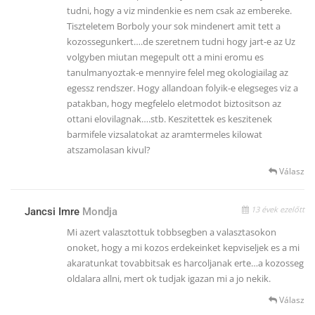
tudni, hogy a viz mindenkie es nem csak az embereke.
Tiszteletem Borboly your sok mindenert amit tett a
kozossegunkert….de szeretnem tudni hogy jart-e az Uz
volgyben miutan megepult ott a mini eromu es
tanulmanyoztak-e mennyire felel meg okologiailag az
egessz rendszer. Hogy allandoan folyik-e elegseges viz a
patakban, hogy megfelelo eletmodot biztositson az
ottani elovilagnak….stb. Keszitettek es keszitenek
barmifele vizsalatokat az aramtermeles kilowat
atszamolasan kivul?
Válasz
13 évek ezelőtt
Jancsi Imre
Mondja
Mi azert valasztottuk tobbsegben a valasztasokon
onoket, hogy a mi kozos erdekeinket kepviseljek es a mi
akaratunkat tovabbitsak es harcoljanak erte…a kozosseg
oldalara allni, mert ok tudjak igazan mi a jo nekik.
Válasz