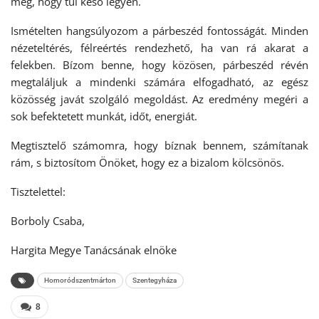
meg, hogy túl késő legyen.
Ismételten hangsúlyozom a párbeszéd fontosságát. Minden
nézeteltérés, félreértés rendezhető, ha van rá akarat a
felekben. Bízom benne, hogy közösen, párbeszéd révén
megtaláljuk a mindenki számára elfogadható, az egész
közösség javát szolgáló megoldást. Az eredmény megéri a
sok befektetett munkát, időt, energiát.
Megtisztelő számomra, hogy bíznak bennem, számítanak
rám, s biztosítom Önöket, hogy ez a bizalom kölcsönös.
Tisztelettel:
Borboly Csaba,
Hargita Megye Tanácsának elnöke
Homoródszentmárton
Szentegyháza
8