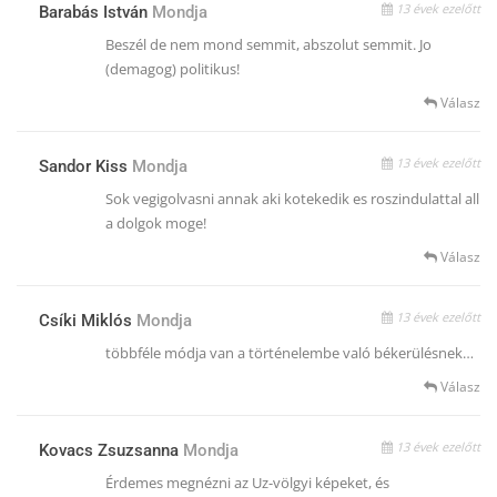
13 évek ezelőtt
Barabás István
Mondja
Beszél de nem mond semmit, abszolut semmit. Jo
(demagog) politikus!
Válasz
13 évek ezelőtt
Sandor Kiss
Mondja
Sok vegigolvasni annak aki kotekedik es roszindulattal all
a dolgok moge!
Válasz
13 évek ezelőtt
Csíki Miklós
Mondja
többféle módja van a történelembe való békerülésnek…
Válasz
13 évek ezelőtt
Kovacs Zsuzsanna
Mondja
Érdemes megnézni az Uz-völgyi képeket, és