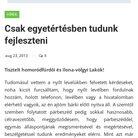
HÍREK
Csak egyetértésben tudunk
fejleszteni
aug 23, 2013
8
Tisztelt homoródfürdői és Ilona-völgyi Lakók!
Tudomásul vettem a nyílt levelükben felvetett kérdéseket,
noha kicsit furcsálltam, hogy nyílt levélben fordulnak
hozzám, holott telefonon, levélben vagy a hivatalomban
elérhető vagyok, az én ajtóm bárki előtt nyitva áll. A szemtől
szemben folytatott párbeszéd pedig sokkal hasznosabb,
célravezetőbb, meggyőződésem, hogy párbeszéddel,
egymás álláspontjának megismerésével és megértésével,
beszélgetéssel tudunk eredményeket elérni. Mint azt már