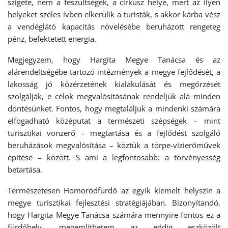
szigete, nem a feszültségek, a cirkusz helye, mert az ilyen
helyeket széles ívben elkerülik a turisták, s akkor kárba vész
a vendéglátó kapacitás növelésébe beruházott rengeteg
pénz, befektetett energia.
Megjegyzem, hogy Hargita Megye Tanácsa és az
alárendeltségébe tartozó intézmények a megye fejlődését, a
lakosság jó közérzetének kialakulását és megőrzését
szolgálják, e célok megvalósításának rendeljük alá minden
döntésünket. Fontos, hogy megtaláljuk a mindenki számára
elfogadható középutat a természeti szépségek – mint
turisztikai vonzerő – megtartása és a fejlődést szolgáló
beruházások megvalósítása – köztük a törpe-vízierőművek
építése – között. S ami a legfontosabb: a törvényesség
betartása.
Természetesen Homoródfürdő az egyik kiemelt helyszín a
megye turisztikai fejlesztési stratégiájában. Bizonyítandó,
hogy Hargita Megye Tanácsa számára mennyire fontos ez a
fürdőhely, megemlíthetem az eddig eszközölt