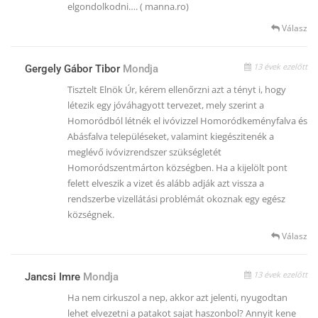
elgondolkodni…. ( manna.ro)
Válasz
13 évek ezelőtt
Gergely Gábor Tibor
Mondja
Tisztelt Elnök Úr, kérem ellenőrzni azt a tényt i, hogy
létezik egy jóváhagyott tervezet, mely szerint a
Homoródból létnék el ivóvizzel Homoródkeményfalva és
Abásfalva településeket, valamint kiegészitenék a
meglévő ivóvizrendszer szükségletét
Homoródszentmárton községben. Ha a kijelölt pont
felett elveszik a vizet és alább adják azt vissza a
rendszerbe vizellátási problémát okoznak egy egész
községnek.
Válasz
13 évek ezelőtt
Jancsi Imre
Mondja
Ha nem cirkuszol a nep, akkor azt jelenti, nyugodtan
lehet elvezetni a patakot sajat haszonbol? Annyit kene