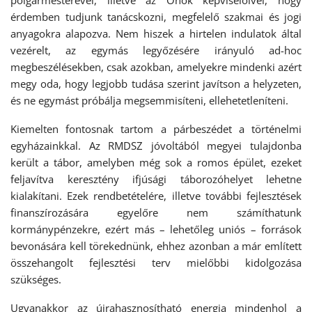
polgármesterével, illetve az Önök képviselőivel, hogy
érdemben tudjunk tanácskozni, megfelelő szakmai és jogi
anyagokra alapozva. Nem hiszek a hirtelen indulatok által
vezérelt, az egymás legyőzésére irányuló ad-hoc
megbeszélésekben, csak azokban, amelyekre mindenki azért
megy oda, hogy legjobb tudása szerint javítson a helyzeten,
és ne egymást próbálja megsemmisíteni, ellehetetleníteni.
Kiemelten fontosnak tartom a párbeszédet a történelmi
egyházainkkal. Az RMDSZ jóvoltából megyei tulajdonba
került a tábor, amelyben még sok a romos épület, ezeket
feljavítva keresztény ifjúsági táborozóhelyet lehetne
kialakítani. Ezek rendbetételére, illetve további fejlesztések
finanszírozására egyelőre nem számíthatunk
kormánypénzekre, ezért más – lehetőleg uniós – források
bevonására kell törekednünk, ehhez azonban a már említett
összehangolt fejlesztési terv mielőbbi kidolgozása
szükséges.
Ugyanakkor az újrahasznosítható energia mindenhol a