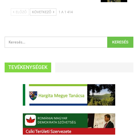
ELŐZŐ
KÖVETKEZŐ
1 A 1 414
TEVÉKENYSÉGEK