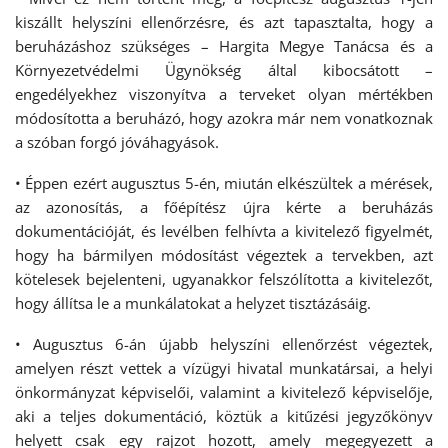
kiszállt helyszíni ellenőrzésre, és azt tapasztalta, hogy a
beruházáshoz szükséges – Hargita Megye Tanácsa és a
Környezetvédelmi Ügynökség által kibocsátott –
engedélyekhez viszonyítva a terveket olyan mértékben
módosította a beruházó, hogy azokra már nem vonatkoznak
a szóban forgó jóváhagyások.
• Éppen ezért augusztus 5-én, miután elkészültek a mérések,
az azonosítás, a főépítész újra kérte a beruházás
dokumentációját, és levélben felhívta a kivitelező figyelmét,
hogy ha bármilyen módosítást végeztek a tervekben, azt
kötelesek bejelenteni, ugyanakkor felszólította a kivitelezőt,
hogy állítsa le a munkálatokat a helyzet tisztázásáig.
• Augusztus 6-án újabb helyszíni ellenőrzést végeztek,
amelyen részt vettek a vízügyi hivatal munkatársai, a helyi
önkormányzat képviselői, valamint a kivitelező képviselője,
aki a teljes dokumentáció, köztük a kitűzési jegyzőkönyv
helyett csak egy rajzot hozott, amely megegyezett a