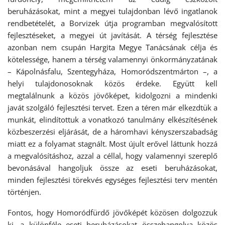
beruházásokat, mint a megyei tulajdonban lévő ingatlanok
rendbetételét, a Borvizek útja programban megvalósított
fejlesztéseket, a megyei út javítását. A térség fejlesztése
azonban nem csupán Hargita Megye Tanácsának célja és
kötelessége, hanem a térség valamennyi önkormányzatának
– Kápolnásfalu, Szentegyháza, Homoródszentmárton –, a
helyi tulajdonosoknak közös érdeke. Együtt kell
megtalálnunk a közös jövőképet, kidolgozni a mindenki
javát szolgáló fejlesztési tervet. Ezen a téren már elkezdtük a
munkát, elindítottuk a vonatkozó tanulmány elkészítésének
közbeszerzési eljárását, de a háromhavi kényszerszabadság
miatt ez a folyamat stagnált. Most újult erővel láttunk hozzá
a megvalósításhoz, azzal a céllal, hogy valamennyi szereplő
bevonásával hangoljuk össze az eseti beruházásokat,
minden fejlesztési törekvés egységes fejlesztési terv mentén
történjen.
Fontos, hogy Homoródfürdő jövőképét közösen dolgozzuk
ki, a különféle eseti beruházásokat összehangolva közös