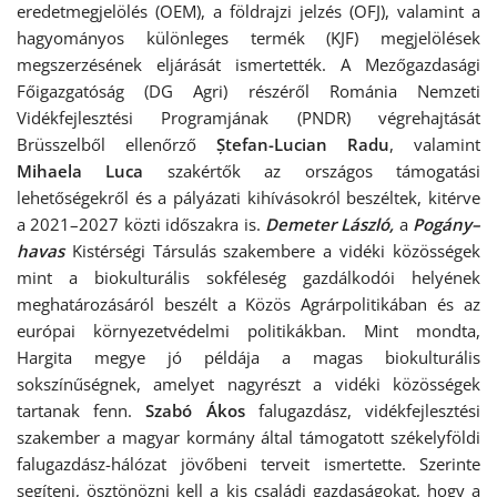
eredetmegjelölés (OEM), a földrajzi jelzés (OFJ), valamint a
hagyományos különleges termék (KJF) megjelölések
megszerzésének eljárását ismertették. A Mezőgazdasági
Főigazgatóság (DG Agri) részéről Románia Nemzeti
Vidékfejlesztési Programjának (PNDR) végrehajtását
Brüsszelből ellenőrző
Ștefan-Lucian Radu
, valamint
Mihaela Luca
szakértők az országos támogatási
lehetőségekről és a pályázati kihívásokról beszéltek, kitérve
a 2021–2027 közti időszakra is.
Demeter László
,
a
Pogány
–
havas
Kistérségi Társulás szakembere a vidéki közösségek
mint a biokulturális sokféleség gazdálkodói helyének
meghatározásáról beszélt a Közös Agrárpolitikában és az
európai környezetvédelmi politikákban. Mint mondta,
Hargita megye jó példája a magas biokulturális
sokszínűségnek, amelyet nagyrészt a vidéki közösségek
tartanak fenn.
Szabó Ákos
falugazdász, vidékfejlesztési
szakember a magyar kormány által támogatott székelyföldi
falugazdász-hálózat jövőbeni terveit ismertette. Szerinte
segíteni, ösztönözni kell a kis családi gazdaságokat, hogy a