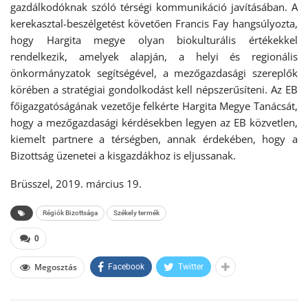
gazdálkodóknak szóló térségi kommunikáció javításában. A
kerekasztal-beszélgetést követően Francis Fay hangsúlyozta,
hogy Hargita megye olyan biokulturális értékekkel
rendelkezik, amelyek alapján, a helyi és regionális
önkormányzatok segítségével, a mezőgazdasági szereplők
körében a stratégiai gondolkodást kell népszerűsíteni. Az EB
főigazgatóságának vezetője felkérte Hargita Megye Tanácsát,
hogy a mezőgazdasági kérdésekben legyen az EB közvetlen,
kiemelt partnere a térségben, annak érdekében, hogy a
Bizottság üzenetei a kisgazdákhoz is eljussanak.
Brüsszel, 2019. március 19.
Régiók Bizottsága
Székely termék
0
Megosztás
Facebook
Twitter