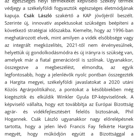
az egészséges helyi termékeket képviselő Székely termék
védjegy a székelyföldi fogyasztók egészséges életmódjának
kapuja.
Csák László
szakértő a KAP jövőjéről beszélt.
Szerinte új, innovatív aspektusokat szükséges beépíteni a
következő stratégiai időszakba. Kiemelte, hogy az 1996-ban
meghatározott elvek, mint amilyen a vidék elsőbbsége vagy
az integrált megközelítés, 2021-től nem érvényesülnek,
helyettük új gondolkodásmódra és új irányra is szükség van,
amelyek már a fiatal generációról is szólnak. Ugyanakkor,
összegezve a megbeszélést, elmondta, az egyik
legfontosabb, hogy a jelenlévők nyolc pontban összegezték
a Hargita megyei, székelyföldi javaslatokat a 2020 utáni
Közös Agrárpolitikához, a pontokat a későbbiekben még
kiegészítik és elküldik Winkler Gyula EP-képviselőnek. A
képviselő vállalta, hogy ezt továbbítja az Európai Bizottság
agrár- és vidékfejlesztésért felelős biztosának, Phil
Hogannek. Csák László ugyanakkor nagy előrelépésnek
tartotta, hogy a jelen lévő Francis Fay felkérte Hargita
megyét, hogy működjön együtt a Bizottsággal a