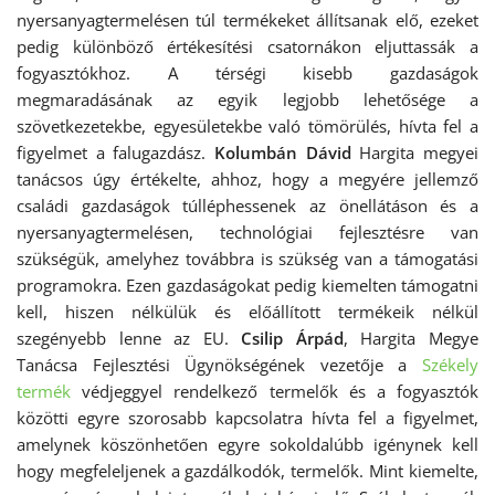
nyersanyagtermelésen túl termékeket állítsanak elő, ezeket
pedig különböző értékesítési csatornákon eljuttassák a
fogyasztókhoz. A térségi kisebb gazdaságok
megmaradásának az egyik legjobb lehetősége a
szövetkezetekbe, egyesületekbe való tömörülés, hívta fel a
figyelmet a falugazdász.
Kolumbán Dávid
Hargita megyei
tanácsos úgy értékelte, ahhoz, hogy a megyére jellemző
családi gazdaságok túlléphessenek az önellátáson és a
nyersanyagtermelésen, technológiai fejlesztésre van
szükségük, amelyhez továbbra is szükség van a támogatási
programokra. Ezen gazdaságokat pedig kiemelten támogatni
kell, hiszen nélkülük és előállított termékeik nélkül
szegényebb lenne az EU.
Csilip Árpád
, Hargita Megye
Tanácsa Fejlesztési Ügynökségének vezetője a
Székely
termék
védjeggyel rendelkező termelők és a fogyasztók
közötti egyre szorosabb kapcsolatra hívta fel a figyelmet,
amelynek köszönhetően egyre sokoldalúbb igénynek kell
hogy megfeleljenek a gazdálkodók, termelők. Mint kiemelte,