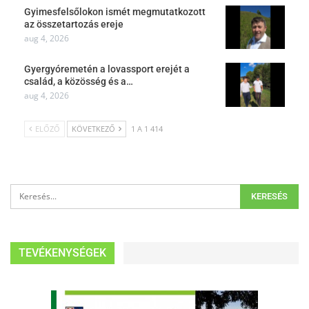
Gyimesfelsőlokon ismét megmutatkozott
az összetartozás ereje
aug 4, 2026
Gyergyóremetén a lovassport erejét a
család, a közösség és a…
aug 4, 2026
ELŐZŐ
KÖVETKEZŐ
1 A 1 414
TEVÉKENYSÉGEK