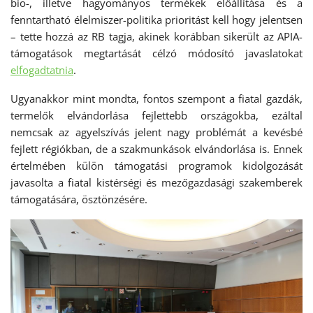
bio-, illetve hagyományos termékek előállítása és a
fenntartható élelmiszer-politika prioritást kell hogy jelentsen
– tette hozzá az RB tagja, akinek korábban sikerült az APIA-
támogatások megtartását célzó módosító javaslatokat
elfogadtatnia
.
Ugyanakkor mint mondta, fontos szempont a fiatal gazdák,
termelők elvándorlása fejlettebb országokba, ezáltal
nemcsak az agyelszívás jelent nagy problémát a kevésbé
fejlett régiókban, de a szakmunkások elvándorlása is. Ennek
értelmében külön támogatási programok kidolgozását
javasolta a fiatal kistérségi és mezőgazdasági szakemberek
támogatására, ösztönzésére.