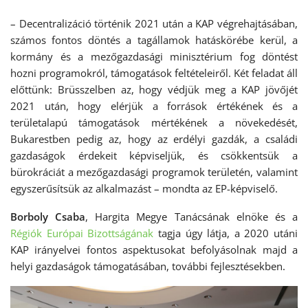
– Decentralizáció történik 2021 után a KAP végrehajtásában,
számos fontos döntés a tagállamok hatáskörébe kerül, a
kormány és a mezőgazdasági minisztérium fog döntést
hozni programokról, támogatások feltételeiről. Két feladat áll
előttünk: Brüsszelben az, hogy védjük meg a KAP jövőjét
2021 után, hogy elérjük a források értékének és a
területalapú támogatások mértékének a növekedését,
Bukarestben pedig az, hogy az erdélyi gazdák, a családi
gazdaságok érdekeit képviseljük, és csökkentsük a
bürokráciát a mezőgazdasági programok területén, valamint
egyszerűsítsük az alkalmazást – mondta az EP-képviselő.
Borboly Csaba
, Hargita Megye Tanácsának elnöke és a
Régiók Európai Bizottságának
tagja úgy látja, a 2020 utáni
KAP irányelvei fontos aspektusokat befolyásolnak majd a
helyi gazdaságok támogatásában, további fejlesztésekben.