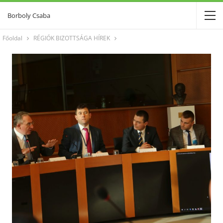
Borboly Csaba
Főoldal
RÉGIÓK BIZOTTSÁGA HÍREK