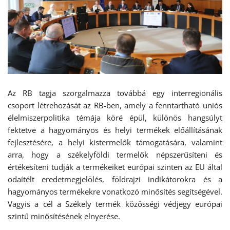
Az RB tagja szorgalmazza továbbá egy interregionális
csoport létrehozását az RB-ben, amely a fenntartható uniós
élelmiszerpolitika témája köré épül, különös hangsúlyt
fektetve a hagyományos és helyi termékek előállításának
fejlesztésére, a helyi kistermelők támogatására, valamint
arra, hogy a székelyföldi termelők népszerűsíteni és
értékesíteni tudják a termékeiket európai szinten az EU által
odaítélt eredetmegjelölés, földrajzi indikátorokra és a
hagyományos termékekre vonatkozó minősítés segítségével.
Vagyis a cél a Székely termék közösségi védjegy európai
szintű minősítésének elnyerése.