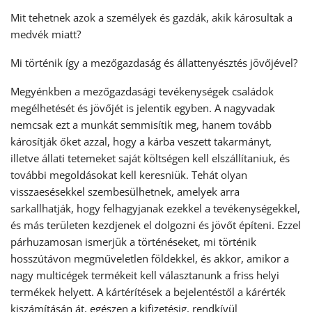
Mit tehetnek azok a személyek és gazdák, akik károsultak a
medvék miatt?
Mi történik így a mezőgazdaság és állattenyésztés jövőjével?
Megyénkben a mezőgazdasági tevékenységek családok
megélhetését és jövőjét is jelentik egyben. A nagyvadak
nemcsak ezt a munkát semmisítik meg, hanem tovább
károsítják őket azzal, hogy a kárba veszett takarmányt,
illetve állati tetemeket saját költségen kell elszállítaniuk, és
további megoldásokat kell keresniük. Tehát olyan
visszaesésekkel szembesülhetnek, amelyek arra
sarkallhatják, hogy felhagyjanak ezekkel a tevékenységekkel,
és más területen kezdjenek el dolgozni és jövőt építeni. Ezzel
párhuzamosan ismerjük a történéseket, mi történik
hosszútávon megműveletlen földekkel, és akkor, amikor a
nagy multicégek termékeit kell választanunk a friss helyi
termékek helyett. A kártérítések a bejelentéstől a kárérték
kiszámításán át, egészen a kifizetésig, rendkívül