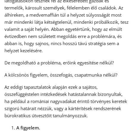
látogatásokon tesznek fel az elkeseredett gazdák és
termelők, károsult személyek, félelemben élő családok. Az
álhíreken, a medvemaffián túl a helyzet súlyosságát most
már mindenki látja kétségtelenül, mindenki próbálkozik, tesz
valamit a saját helyén. Abban egyetértünk, hogy az elmúlt
évtizedben nem született megoldás erre a problémára, és
abban is, hogy sajnos, nincs hosszú távú stratégia sem a
helyzet kezelésére.
De megoldható a probléma, erőink egyesítése nélkül?
A kölcsönös figyelem, összefogás, csapatmunka nélkül?
Az eddigi tapasztalatok alapján ezek a sajátos,
összefüggéstelen intézkedések hatástalannak bizonyultak,
ha például a romániai nagyvadakat érintő törvényes keretek
szigorú határait nézzük, vagy a kártérítések rendszerének
bürokratikus útvesztőit tanulmányozzuk.
A figyelem.