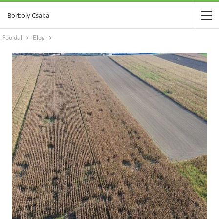
Borboly Csaba
Főoldal
Blog