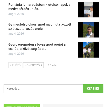
Románia lemaradásban – utolsó napok a
medvekérdés uniós…
aug 4, 2026
Gyimesfelsőlokon ismét megmutatkozott
az összetartozás ereje
aug 4, 2026
Gyergyóremetén a lovassport erejét a
család, a közösség és a…
aug 4, 2026
ELŐZŐ
KÖVETKEZŐ
1 A 1 414