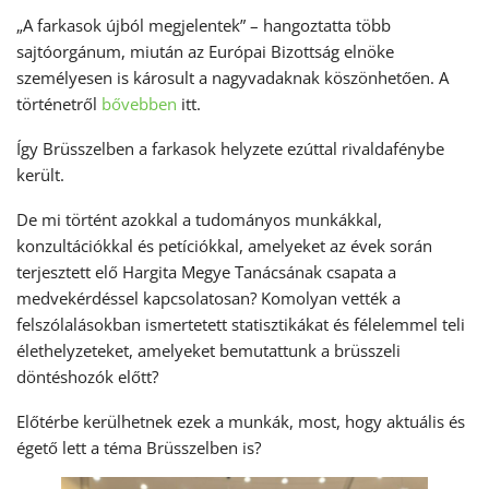
„A farkasok újból megjelentek” – hangoztatta több
sajtóorgánum, miután az Európai Bizottság elnöke
személyesen is károsult a nagyvadaknak köszönhetően. A
történetről
bővebben
itt.
Így Brüsszelben a farkasok helyzete ezúttal rivaldafénybe
került.
De mi történt azokkal a tudományos munkákkal,
konzultációkkal és petíciókkal, amelyeket az évek során
terjesztett elő Hargita Megye Tanácsának csapata a
medvekérdéssel kapcsolatosan? Komolyan vették a
felszólalásokban ismertetett statisztikákat és félelemmel teli
élethelyzeteket, amelyeket bemutattunk a brüsszeli
döntéshozók előtt?
Előtérbe kerülhetnek ezek a munkák, most, hogy aktuális és
égető lett a téma Brüsszelben is?