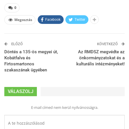
0
Megosztás
Facebook
Twitter
ELŐZŐ
KÖVETKEZŐ
Döntés a 135-ös megyei út,
Az RMDSZ megvédte az
Kobátfalva és
önkormányzatokat és a
Firtosmartonos
kulturális intézményeket!
szakaszának ügyében
VÁLASZOLJ
E-mail címed nem kerül nyilvánosságra.