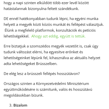
hogy a napi szinten elküldött több ezer levél között
hatástalannak bizonyulna feltett szándékunk.
DE ennél hatékonyabban tudunk lépni, ha egyéni munka
helyett a megyék közti közös munkát és fellépést választjuk.
Élünk a megfelelő platformok, konzultációk és petíciós
lehetőségekkel.
Ahogy azt eddig, együtt is tettük.
Erre biztatjuk a szomszédos megyék vezetőit is, csak úgy
tudunk változást elérni, ha egyesítve erőnket és
lehetőségeinket lépünk fel, kihasználva az aktuális helyzet
adta lehetőségeket Brüsszelben.
De elég lesz a brüsszeli fellépés hosszútávon?
Országos szinten a Környezetvédelmi Minisztérium
együttműködésére is számítunk, valós és hosszútávú
megoldásokban bízunk.
Bizalom