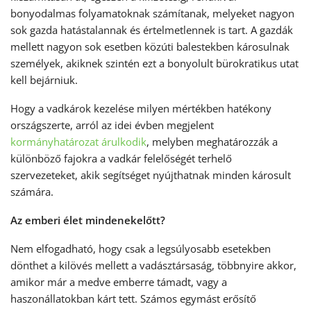
bonyodalmas folyamatoknak számítanak, melyeket nagyon
sok gazda hatástalannak és értelmetlennek is tart. A gazdák
mellett nagyon sok esetben közúti balestekben károsulnak
személyek, akiknek szintén ezt a bonyolult bürokratikus utat
kell bejárniuk.
Hogy a vadkárok kezelése milyen mértékben hatékony
országszerte, arról az idei évben megjelent
kormányhatározat árulkodik
, melyben meghatározzák a
különböző fajokra a vadkár felelőségét terhelő
szervezeteket, akik segítséget nyújthatnak minden károsult
számára.
Az emberi élet mindenekelőtt?
Nem elfogadható, hogy csak a legsúlyosabb esetekben
dönthet a kilövés mellett a vadásztársaság, többnyire akkor,
amikor már a medve emberre támadt, vagy a
haszonállatokban kárt tett. Számos egymást erősítő