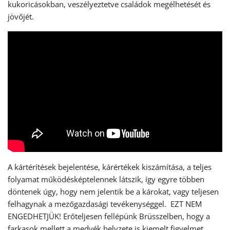
kukoricásokban, veszélyeztetve családok megélhetését és
jövőjét.
A kártérítések bejelentése, kárértékek kiszámítása, a teljes
folyamat működésképtelennek látszik, így egyre többen
döntenek úgy, hogy nem jelentik be a károkat, vagy teljesen
felhagynak a mezőgazdasági tevékenységgel. EZT NEM
ENGEDHETJÜK! Erőteljesen fellépünk Brüsszelben, hogy a
farkasok mellett a medvék helyzete is kiemelt figyelmet