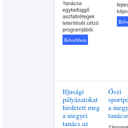
Tanácsa
fejle
egybefüggő
képvi
aszfaltrétegek
Bőv
leterítését célzó
programjából.
Bővebben
Ifjusági
Őszi
pályázatokat
sportp
hirdetett meg
a megy
a megyei
tanács
tanács az
Támogat