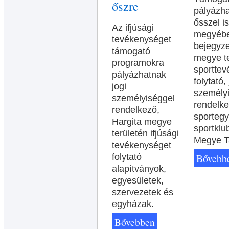
őszre
pályázha
ősszel i
Az ifjúsági
megyéb
tevékenységet
bejegyze
támogató
megye te
programokra
sporttev
pályázhatnak
folytató, 
jogi
személy
személyiséggel
rendelk
rendelkező,
sportegy
Hargita megye
sportklu
területén ifjúsági
Megye T
tevékenységet
Bővebb
folytató
alapítványok,
egyesületek,
szervezetek és
egyházak.
Bővebben