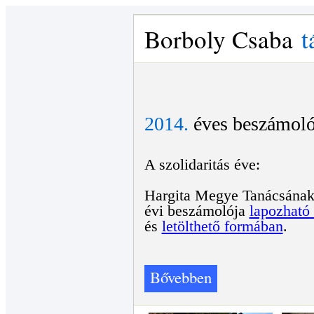
Borboly Csaba
t
2014.
éves beszámol
A szolidaritás éve:
Hargita Megye Tanácsának
évi beszámolója
lapozható
és
letölthető formában
.
Bővebben