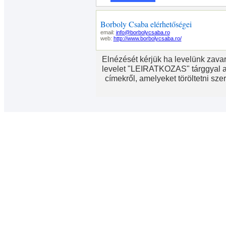
Borboly Csaba elérhetőségei
email:
info@borbolycsaba.ro
web:
http://www.borbolycsaba.ro/
Elnézését kérjük ha levelünk zavar
levelet "LEIRATKOZAS" tárggyal 
címekről, amelyeket töröltetni sze