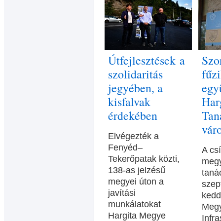
Útfejlesztések a
Szo
szolidaritás
fűzi
jegyében, a
egy
kisfalvak
Har
érdekében
Tan
vár
Elvégezték a
Fenyéd–
A cs
Tekerőpatak közti,
meg
138-as jelzésű
taná
megyei úton a
szep
javítási
kedd
munkálatokat
Megy
Hargita Megye
Infra