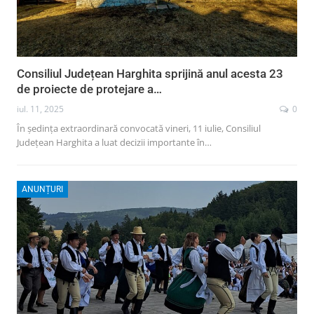
Consiliul Județean Harghita sprijină anul acesta 23
de proiecte de protejare a…
iul. 11, 2025
0
În ședința extraordinară convocată vineri, 11 iulie, Consiliul
Județean Harghita a luat decizii importante în…
ANUNȚURI