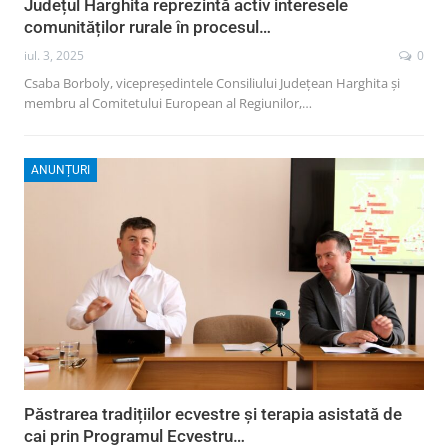
Județul Harghita reprezintă activ interesele
comunităților rurale în procesul…
iul. 3, 2025
0
Csaba Borboly, vicepreședintele Consiliului Județean Harghita și
membru al Comitetului European al Regiunilor,…
ANUNȚURI
Păstrarea tradițiilor ecvestre și terapia asistată de
cai prin Programul Ecvestru…