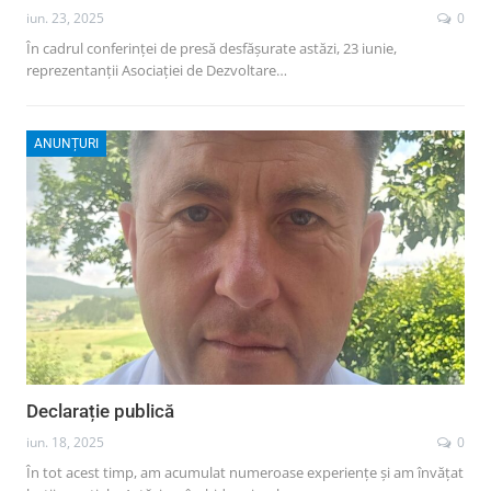
iun. 23, 2025
0
În cadrul conferinței de presă desfășurate astăzi, 23 iunie,
reprezentanții Asociației de Dezvoltare…
ANUNȚURI
Declarație publică
iun. 18, 2025
0
În tot acest timp, am acumulat numeroase experiențe și am învățat