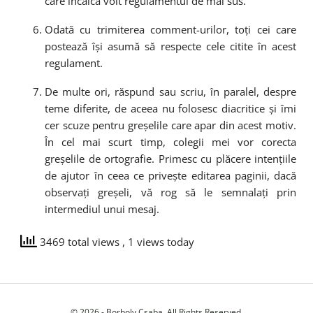
care încalcă voit regulamentul de mai sus.
Odată cu trimiterea comment-urilor, toți cei care
postează își asumă să respecte cele citite în acest
regulament.
De multe ori, răspund sau scriu, în paralel, despre
teme diferite, de aceea nu folosesc diacritice și îmi
cer scuze pentru greșelile care apar din acest motiv.
În cel mai scurt timp, colegii mei vor corecta
greșelile de ortografie. Primesc cu plăcere intențiile
de ajutor în ceea ce privește editarea paginii, dacă
observați greșeli, vă rog să le semnalați prin
intermediul unui mesaj.
3469 total views
, 1 views today
© 2026 - Borboly Csaba. All Rights Reserved.