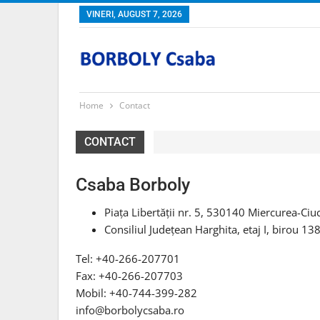
VINERI, AUGUST 7, 2026
Home
Contact
CONTACT
Csaba Borboly
Piaţa Libertăţii nr. 5, 530140 Miercurea-Ciu
Consiliul Județean Harghita, etaj I, birou 13
Tel: +40-266-207701
Fax: +40-266-207703
Mobil: +40-744-399-282
info@borbolycsaba.ro