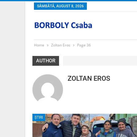
SÂMBĂTĂ, AUGUST 8, 2026
Home
Zoltan Eros
Page 36
AUTHOR
ZOLTAN EROS
ȘTIRI