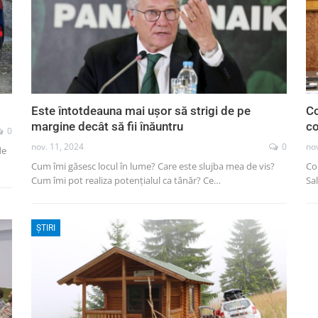
Este întotdeauna mai ușor să strigi de pe
Co
margine decât să fii înăuntru
c
0
nov. 11, 2024
0
nov
de
Cum îmi găsesc locul în lume? Care este slujba mea de vis?
Con
Cum îmi pot realiza potențialul ca tânăr? Ce…
Sa
ȘTIRI