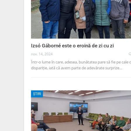
Izsó Gáborné este o eroină de zi cu zi
nov. 14, 2024
Într-o lume în care, adesea, bunătatea pare să fie pe cale 
dispariție, iată că avem parte de adevărate surprize…
ȘTIRI