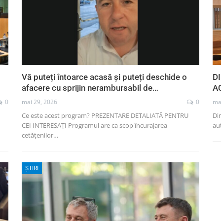
Vă puteți întoarce acasă și puteți deschide o
D
afacere cu sprijin nerambursabil de…
A
0
mai 29, 2026
0
ma
Ce este acest program? PREZENTARE DETALIATĂ PENTRU
Di
CEI INTERESAȚI Programul are ca scop încurajarea
aut
cetățenilor…
ȘTIRI