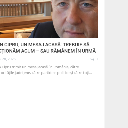
IN CIPRU, UN MESAJ ACASĂ: TREBUIE SĂ
CȚIONĂM ACUM – SAU RĂMÂNEM ÎN URMĂ
i 28, 2026
0
n Cipru trimit un mesaj acasă, în România, către
oritățile județene, către partidele politice și către toți…