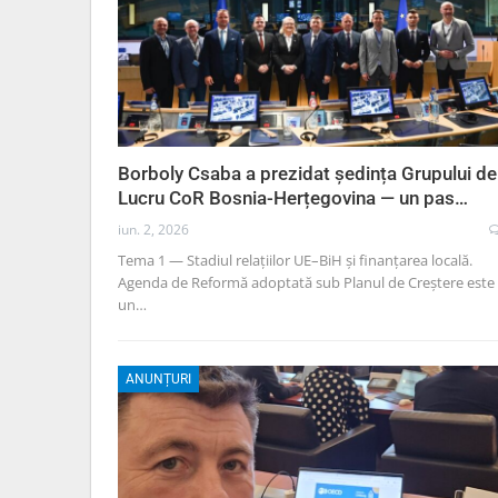
Borboly Csaba a prezidat ședința Grupului de
Lucru CoR Bosnia-Herțegovina — un pas…
iun. 2, 2026
Tema 1 — Stadiul relațiilor UE–BiH și finanțarea locală.
Agenda de Reformă adoptată sub Planul de Creștere este
un…
ANUNȚURI