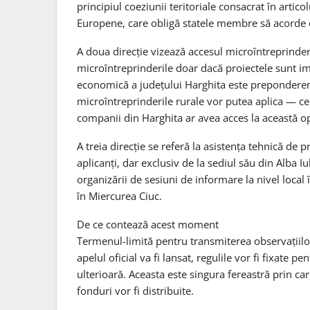
principiul coeziunii teritoriale consacrat în artic
Europene, care obligă statele membre să acorde o 
A doua direcție vizează accesul microîntreprinderi
microîntreprinderile doar dacă proiectele sunt i
economică a județului Harghita este preponderent
microîntreprinderile rurale vor putea aplica — ce
companii din Harghita ar avea acces la această op
A treia direcție se referă la asistența tehnică de
aplicanți, dar exclusiv de la sediul său din Alba I
organizării de sesiuni de informare la nivel local
în Miercurea Ciuc.
De ce contează acest moment
Termenul-limită pentru transmiterea observațiilor
apelul oficial va fi lansat, regulile vor fi fixate 
ulterioară. Aceasta este singura fereastră prin ca
fonduri vor fi distribuite.