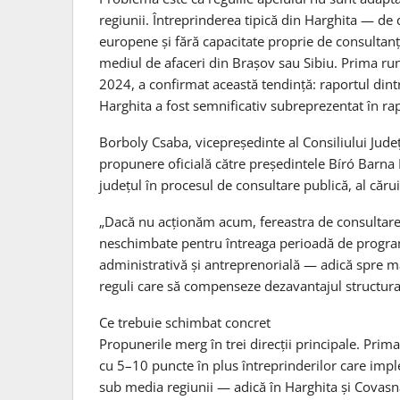
regiunii. Întreprinderea tipică din Harghita — de 
europene și fără capacitate proprie de consultan
mediul de afaceri din Brașov sau Sibiu. Prima run
2024, a confirmat această tendință: raportul dintr
Harghita a fost semnificativ subreprezentat în r
Borboly Csaba, vicepreședinte al Consiliului Jud
propunere oficială către președintele Bíró Barna
județul în procesul de consultare publică, al căr
„Dacă nu acționăm acum, fereastra de consultare s
neschimbate pentru întreaga perioadă de program
administrativă și antreprenorială — adică spre ma
reguli care să compenseze dezavantajul structura
Ce trebuie schimbat concret
Propunerile merg în trei direcții principale. Prima 
cu 5–10 puncte în plus întreprinderilor care impl
sub media regiunii — adică în Harghita și Covasn