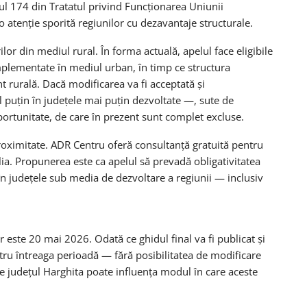
olul 174 din Tratatul privind Funcționarea Uniunii
atenție sporită regiunilor cu dezavantaje structurale.
lor din mediul rural. În forma actuală, apelul face eligibile
mplementate în mediul urban, în timp ce structura
 rurală. Dacă modificarea va fi acceptată și
l puțin în județele mai puțin dezvoltate —, sute de
ortunitate, de care în prezent sunt complet excluse.
 proximitate. ADR Centru oferă consultanță gratuită pentru
ulia. Propunerea este ca apelul să prevadă obligativitatea
 în județele sub media de dezvoltare a regiunii — inclusiv
 este 20 mai 2026. Odată ce ghidul final va fi publicat și
pentru întreaga perioadă — fără posibilitatea de modificare
re județul Harghita poate influența modul în care aceste