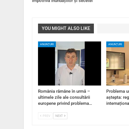
împotriva inundațiilor și secetei
YOU MIGHT ALSO LIKE
ANUNȚURI
ANUNȚURI
România rămâne în urmă –
Problema ur
ultimele zile ale consultării
aștepta: reg
europene privind problema…
internațion
PREV
NEXT