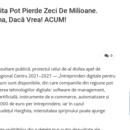
ita Pot Pierde Zeci De Milioane.
ona, Dacă Vrea! ACUM!
0
sultare publică, proiectul celui de-al doilea apel de
egional Centru 2021–2027 — „Întreprinderi digitale pentru
ro sunt disponibile, din care companiile din regiune pot
erea tehnologiilor digitale: software de management,
 artificială, instrumente de e-commerce, automatizare și
.000 de euro per întreprindere, iar în cazul
județul Harghita, intensitatea sprijinului poate ajunge
e realităților din județele mai puțin dezvoltate ale