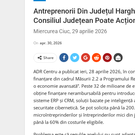
Antreprenorii Din Județul Hargh
Consiliul Județean Poate Acți
Miercurea Ciuc, 29 aprilie 2026
On
apr. 30, 2026
Share
ADR Centru a publicat ieri, 28 aprilie 2026, în con
finanțare din cadrul Măsurii 2.2 a Programului R
o economie avansată”. Peste 32 de milioane de eu
obține finanțare nerambursabilă pentru introduc
sisteme ERP și CRM, soluții bazate pe inteligență
securitate cibernetică. Se pot solicita până la 200
microîntreprinderilor și întreprinderilor mici din 
până la 60% din costurile eligibile.
Problema este că regulile apelului nu sunt adaptat