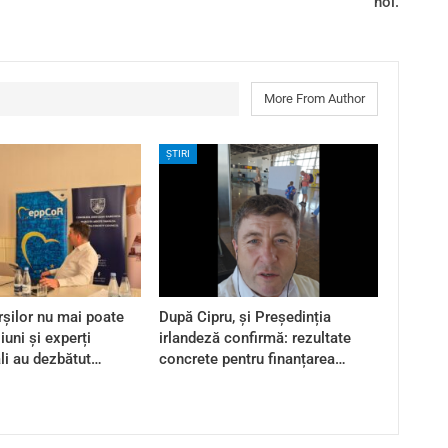
noi.
More From Author
ȘTIRI
șilor nu mai poate
După Cipru, și Președinția
iuni și experți
irlandeză confirmă: rezultate
ali au dezbătut…
concrete pentru finanțarea…