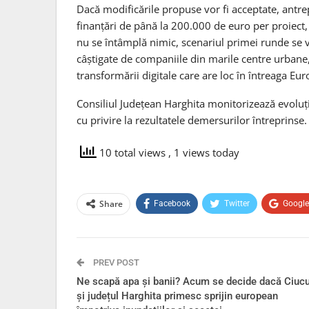
Dacă modificările propuse vor fi acceptate, antre
finanțări de până la 200.000 de euro per proiect,
nu se întâmplă nimic, scenariul primei runde se va
câștigate de companiile din marile centre urban
transformării digitale care are loc în întreaga Eur
Consiliul Județean Harghita monitorizează evoluți
cu privire la rezultatele demersurilor întreprinse.
10 total views
, 1 views today
Share
Facebook
Twitter
Googl
PREV POST
Ne scapă apa și banii? Acum se decide dacă Ciucu
și județul Harghita primesc sprijin european