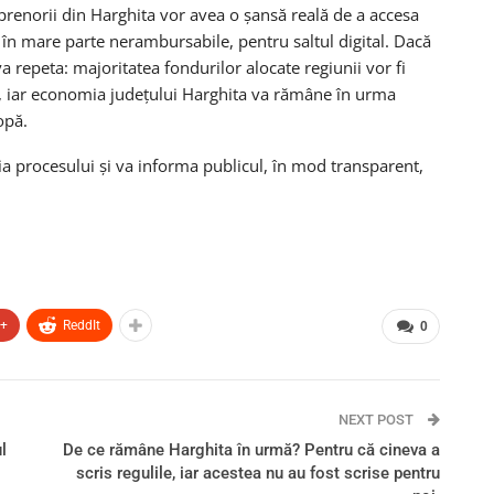
prenorii din Harghita vor avea o șansă reală de a accesa
 în mare parte nerambursabile, pentru saltul digital. Dacă
 repeta: majoritatea fondurilor alocate regiunii vor fi
e, iar economia județului Harghita va rămâne în urma
opă.
a procesului și va informa publicul, în mod transparent,
e+
ReddIt
0
NEXT POST
l
De ce rămâne Harghita în urmă? Pentru că cineva a
scris regulile, iar acestea nu au fost scrise pentru