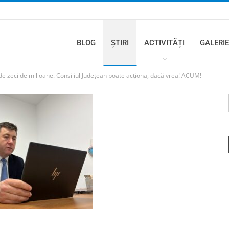
BLOG
ȘTIRI
ACTIVITĂȚI
GALERIE
rde zeci de milioane. Consiliul Județean poate acționa, dacă vrea! ACUM!