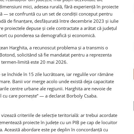
dimensiuni mici, adesea rurală, fără experiență în proiecte
ță — se confruntă cu un set de condiții conceput pentru
dă de finanțare, desfășurată între decembrie 2023 și iulie
e proiectele depuse și cele contractate a arătat că județul
aport cu ponderea sa demografică și economică.
ețean Harghita, a recunoscut problema și a transmis o
 Botond, solicitând să fie mandatat pentru a reprezenta
ui termen-limită este 20 mai 2026.
e închide în 15 zile lucrătoare, iar regulile vor rămâne
are. Banii vor merge acolo unde există deja capacitate
rile centre urbane ale regiunii. Harghita are nevoie de
l cu care pornește” — a declarat Borboly Csaba.
vizează criteriile de selecție teritorială: ar trebui acordate
ementează proiecte în județe cu un PIB pe cap de locuitor
a. Această abordare este pe deplin în concordanță cu