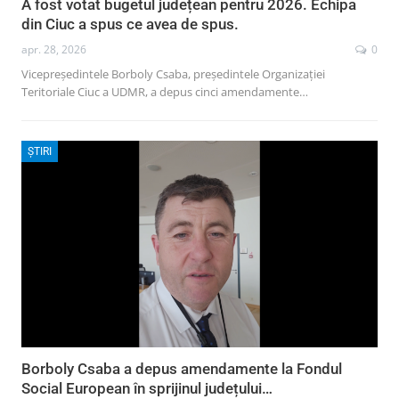
A fost votat bugetul județean pentru 2026. Echipa
din Ciuc a spus ce avea de spus.
apr. 28, 2026
0
Vicepreședintele Borboly Csaba, președintele Organizației
Teritoriale Ciuc a UDMR, a depus cinci amendamente…
ȘTIRI
Borboly Csaba a depus amendamente la Fondul
Social European în sprijinul județului…