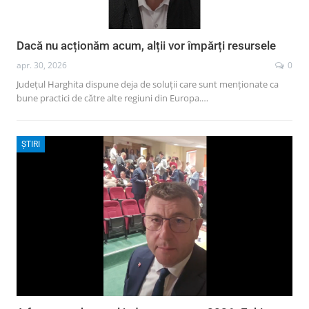
Dacă nu acționăm acum, alții vor împărți resursele
apr. 30, 2026
0
Județul Harghita dispune deja de soluții care sunt menționate ca
bune practici de către alte regiuni din Europa.…
ȘTIRI