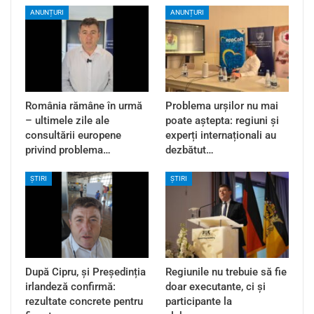
ANUNȚURI
ANUNȚURI
România rămâne în urmă
Problema urșilor nu mai
– ultimele zile ale
poate aștepta: regiuni și
consultării europene
experți internaționali au
privind problema…
dezbătut…
ȘTIRI
ȘTIRI
După Cipru, și Președinția
Regiunile nu trebuie să fie
irlandeză confirmă:
doar executante, ci și
rezultate concrete pentru
participante la