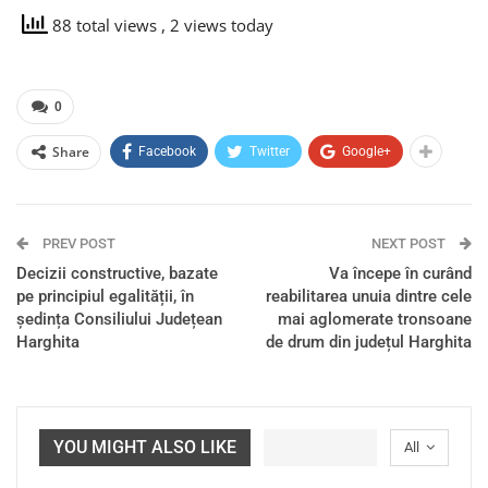
88 total views
, 2 views today
0
Share
Facebook
Twitter
Google+
PREV POST
NEXT POST
Decizii constructive, bazate
Va începe în curând
pe principiul egalității, în
reabilitarea unuia dintre cele
ședința Consiliului Județean
mai aglomerate tronsoane
Harghita
de drum din județul Harghita
YOU MIGHT ALSO LIKE
All