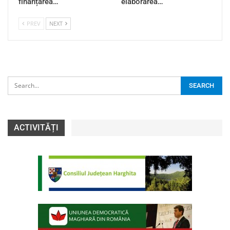
finanțarea…
elaborarea…
PREV
NEXT
ACTIVITĂȚI