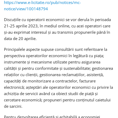
https://www.e-licitatie.ro/pub/notices/mc-
notice/view/100148794
Discuțiile cu operatorii economici se vor derula în perioada
21-25 aprilie 2023, în mediul online, cu acei operatori care
și-au exprimat interesul și au transmis propunerile până în
data de 20 aprilie.
Principalele aspecte supuse consultării sunt referitoare la
perspectiva operatorilor economici în legătură cu piața;
instrumente și mecanisme utilizate pentru asigurarea
calității și pentru conformitate și sustenabilitate; gestionarea
relațiilor cu clienții, gestionarea reclamațiilor, asistență,
capacități de monitorizare a contractelor, facturare
electronică; așteptări ale operatorilor economici cu privire la
achiziția de servicii având ca obiect studii de piaţă şi
cercetare economică; propuneri pentru conținutul caietului
de sarcini.
Pentru dezvoltarea eficientă și echitabilă a economiei