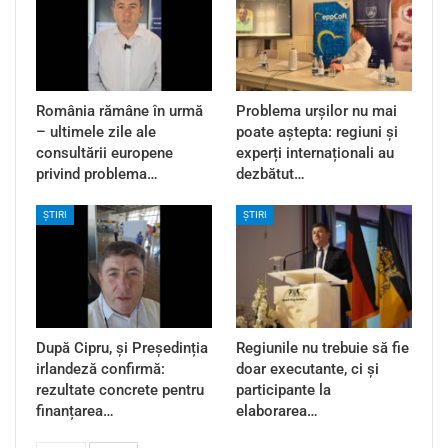
România rămâne în urmă
Problema urșilor nu mai
– ultimele zile ale
poate aștepta: regiuni și
consultării europene
experți internaționali au
privind problema…
dezbătut…
ȘTIRI
ȘTIRI
După Cipru, și Președinția
Regiunile nu trebuie să fie
irlandeză confirmă:
doar executante, ci și
rezultate concrete pentru
participante la
finanțarea…
elaborarea…