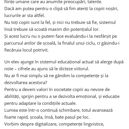
ființe umane care au anumite preocupări, talente.
Dacă am putea pentru o clipă să fim atenți la copiii noștri,
lucrurile ar sta altfel.
Nu toți copiii sunt la fel, și nici nu trebuie să fie, sistemul
însă trebuie să scoată maxim din potențialul lor.
Și acest lucru nu o putem face evaluându-i la nesfârșit pe
parcursul anilor de școală, la finalul unui ciclu, ci găsindu-i
fiecăruia locul potrivit.
Un elev ajunge în sistemul educațional actual să alerge după
note – cifrele au ajuns să le dicteze viitorul.
Nu ar fi mai simplu să ne gândim la competențe și la
dezvoltarea acestora?
Pentru a deveni valori în societate copiii au nevoie de
abilități, sprijin pentru a se dezvolta emoțional, și educație
pentru adaptare la condițiile actuale.
Lumea este într-o continuă schimbare, totul avansează
foarte rapid, școala, însă, bate pasul pe loc.
Vorbim despre digitalizare, competențe lingvistice,