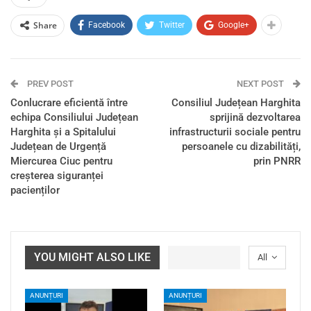
Share
Facebook
Twitter
Google+
PREV POST
NEXT POST
Conlucrare eficientă între
Consiliul Județean Harghita
echipa Consiliului Județean
sprijină dezvoltarea
Harghita și a Spitalului
infrastructurii sociale pentru
Județean de Urgență
persoanele cu dizabilități,
Miercurea Ciuc pentru
prin PNRR
creșterea siguranței
pacienților
YOU MIGHT ALSO LIKE
All
ANUNȚURI
ANUNȚURI