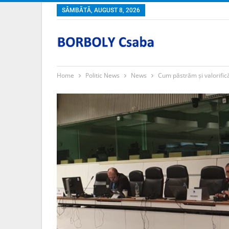
SÂMBĂTĂ, AUGUST 8, 2026
Home
Politic News
News
Cum păstrăm și valorifică