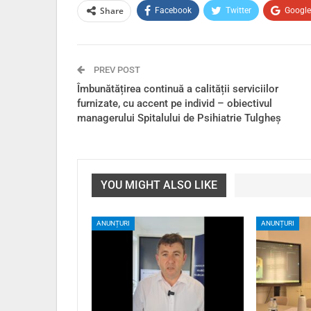
Share
Facebook
Twitter
Googl
PREV POST
Îmbunătățirea continuă a calității serviciilor
furnizate, cu accent pe individ – obiectivul
managerului Spitalului de Psihiatrie Tulgheș
YOU MIGHT ALSO LIKE
ANUNȚURI
ANUNȚURI