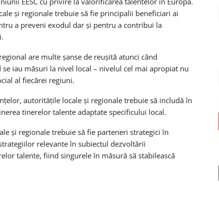
iunii EESC cu privire la valorificarea talentelor în Europa.
ale și regionale trebuie să fie principalii beneficiari ai
tru a preveni exodul dar și pentru a contribui la
.
 regional are multe șanse de reușită atunci când
 se iau măsuri la nivel local – nivelul cel mai apropiat nu
ial al fiecărei regiuni.
lor, autoritățile locale și regionale trebuie să includă în
inerea tinerelor talente adaptate specificului local.
le și regionale trebuie să fie parteneri strategici în
trategiilor relevante în subiectul dezvoltării
erelor talente, fiind singurele în măsură să stabilească