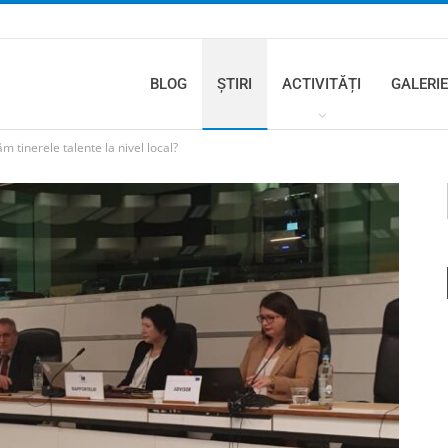
BLOG
ȘTIRI
ACTIVITĂȚI
GALERIE
m tinerele talente la nivel local?