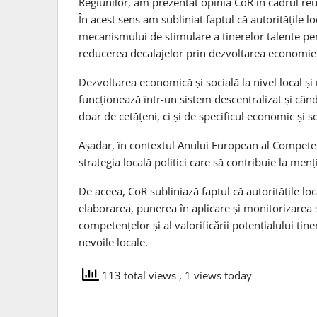
Regiunilor, am prezentat opinia CoR în cadrul reun
În acest sens am subliniat faptul că autoritățile loc
mecanismului de stimulare a tinerelor talente pen
reducerea decalajelor prin dezvoltarea economiei
Dezvoltarea economică și socială la nivel local și
funcționează într-un sistem descentralizat și când
doar de cetățeni, ci și de specificul economic și soc
Așadar, în contextul Anului European al Competențe
strategia locală politici care să contribuie la menț
De aceea, CoR subliniază faptul că autoritățile loca
elaborarea, punerea în aplicare și monitorizarea s
competențelor și al valorificării potențialului tin
nevoile locale.
113 total views
, 1 views today