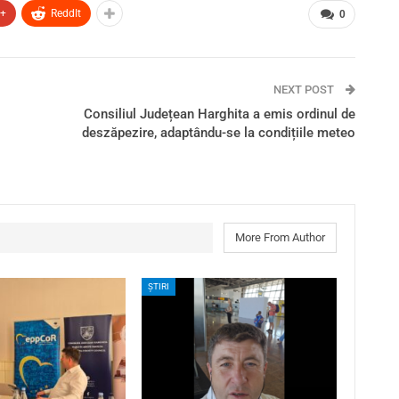
e+
ReddIt
0
NEXT POST
Consiliul Județean Harghita a emis ordinul de
deszăpezire, adaptându-se la condițiile meteo
More From Author
ȘTIRI