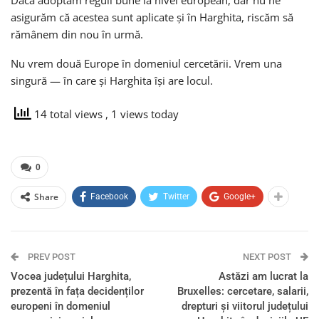
asigurăm că acestea sunt aplicate și în Harghita, riscăm să
rămânem din nou în urmă.
Nu vrem două Europe în domeniul cercetării. Vrem una
singură — în care și Harghita își are locul.
14 total views
, 1 views today
0
Share
Facebook
Twitter
Google+
PREV POST
NEXT POST
Vocea județului Harghita,
Astăzi am lucrat la
prezentă în fața decidenților
Bruxelles: cercetare, salarii,
europeni în domeniul
drepturi și viitorul județului