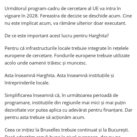
Următorul program-cadru de cercetare al UE va intra în
vigoare în 2028. Fereastra de decizie se deschide acum. Cine
nu este implicat acum, va rămâne ulterior doar executant.
De ce este important acest lucru pentru Harghita?
Pentru că infrastructurile locale trebuie integrate în rețelele
europene de cercetare. Fondurile europene trebuie utilizate
acolo unde oamenii trăiesc și muncesc.
Asta înseamnă Harghita. Asta înseamnă instituțiile și
întreprinderile locale.
Simplificarea înseamnă că, în următoarea perioadă de
programare, instituțiile din regiunile mai mici și mai puțin
dezvoltate vor putea aplica cu adevărat pentru finanțare. Dar
pentru asta trebuie să acționăm acum.
Ceea ce inițiez la Bruxelles trebuie continuat și la București.
Dacă adoptăm reguli bune la nivel european, dar nu ne