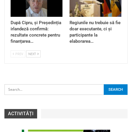
După Cipru, și Președinția
Regiunile nu trebuie să fie
irlandeză confirmă:
doar executante, ci și
rezultate concrete pentru
participante la
finanțarea…
elaborarea…
PREV
NEXT
ACTIVITĂȚI