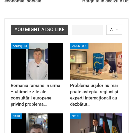
economiei sociale
Harghita în deciziile UE
YOU MIGHT ALSO LIKE
All
ANUNȚURI
ANUNȚURI
România rămâne în urmă
Problema urșilor nu mai
– ultimele zile ale
poate aștepta: regiuni și
consultării europene
experți internaționali au
privind problema…
dezbătut…
ȘTIRI
ȘTIRI