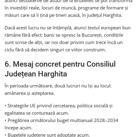
atunci dezbaterile de astăzi de la Bruxelles se pot transforma
în investiții reale, locuri de muncă, programe de formare și
măsuri care să îi țină pe tineri acasă, în județul Harghita.
Dacă acest lucru nu se întâmplă, atunci textul european bun
rămâne fără efect: banii se opresc la București, condițiile
sunt scrise de alții, iar noi doar privim cum trece încă un
ciclu fără să decidem singuri ce viitor construim.
6. Mesaj concret pentru Consiliul
Județean Harghita
În perioada următoare, două lucruri nu își au locul:
amânarea și așteptarea.
• Strategiile UE privind cercetarea, politica socială și
egalitatea se conturează acum.
• Pregătirea următorului buget multianual 2028–2034
începe acum.
• Bugetele județene sunt adoptate acum.