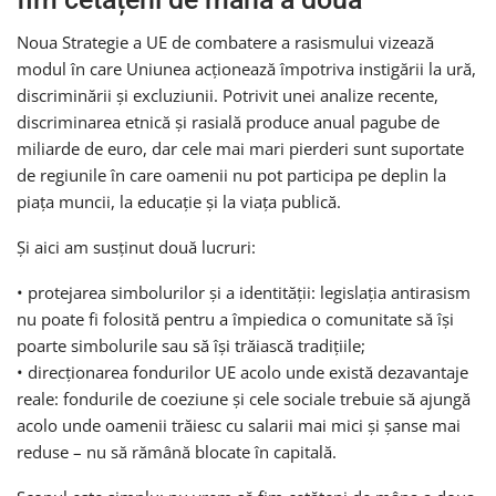
Noua Strategie a UE de combatere a rasismului vizează
modul în care Uniunea acționează împotriva instigării la ură,
discriminării și excluziunii. Potrivit unei analize recente,
discriminarea etnică și rasială produce anual pagube de
miliarde de euro, dar cele mai mari pierderi sunt suportate
de regiunile în care oamenii nu pot participa pe deplin la
piața muncii, la educație și la viața publică.
Și aici am susținut două lucruri:
• protejarea simbolurilor și a identității: legislația antirasism
nu poate fi folosită pentru a împiedica o comunitate să își
poarte simbolurile sau să își trăiască tradițiile;
• direcționarea fondurilor UE acolo unde există dezavantaje
reale: fondurile de coeziune și cele sociale trebuie să ajungă
acolo unde oamenii trăiesc cu salarii mai mici și șanse mai
reduse – nu să rămână blocate în capitală.