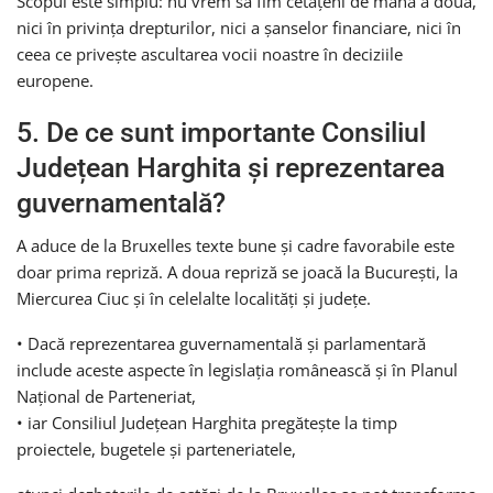
Scopul este simplu: nu vrem să fim cetățeni de mâna a doua,
nici în privința drepturilor, nici a șanselor financiare, nici în
ceea ce privește ascultarea vocii noastre în deciziile
europene.
5. De ce sunt importante Consiliul
Județean Harghita și reprezentarea
guvernamentală?
A aduce de la Bruxelles texte bune și cadre favorabile este
doar prima repriză. A doua repriză se joacă la București, la
Miercurea Ciuc și în celelalte localități și județe.
• Dacă reprezentarea guvernamentală și parlamentară
include aceste aspecte în legislația românească și în Planul
Național de Parteneriat,
• iar Consiliul Județean Harghita pregătește la timp
proiectele, bugetele și parteneriatele,