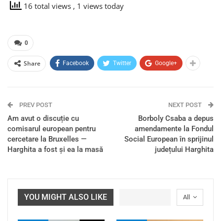
16 total views
, 1 views today
0
Share
Facebook
Twitter
Google+
PREV POST
NEXT POST
Am avut o discuție cu
Borboly Csaba a depus
comisarul european pentru
amendamente la Fondul
cercetare la Bruxelles —
Social European în sprijinul
Harghita a fost și ea la masă
județului Harghita
YOU MIGHT ALSO LIKE
All