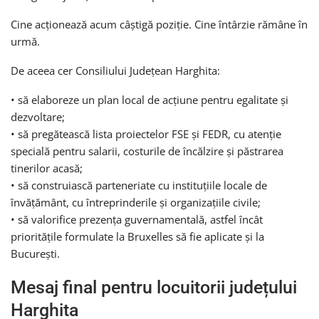
Cine acționează acum câștigă poziție. Cine întârzie rămâne în
urmă.
De aceea cer Consiliului Județean Harghita:
• să elaboreze un plan local de acțiune pentru egalitate și
dezvoltare;
• să pregătească lista proiectelor FSE și FEDR, cu atenție
specială pentru salarii, costurile de încălzire și păstrarea
tinerilor acasă;
• să construiască parteneriate cu instituțiile locale de
învățământ, cu întreprinderile și organizațiile civile;
• să valorifice prezența guvernamentală, astfel încât
prioritățile formulate la Bruxelles să fie aplicate și la
București.
Mesaj final pentru locuitorii județului
Harghita