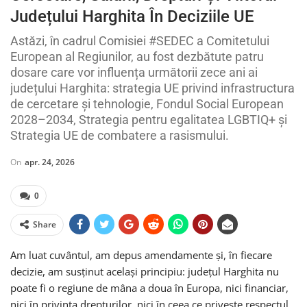
Județului Harghita În Deciziile UE
Astăzi, în cadrul Comisiei #SEDEC a Comitetului
European al Regiunilor, au fost dezbătute patru
dosare care vor influența următorii zece ani ai
județului Harghita: strategia UE privind infrastructura
de cercetare și tehnologie, Fondul Social European
2028–2034, Strategia pentru egalitatea LGBTIQ+ și
Strategia UE de combatere a rasismului.
On
apr. 24, 2026
0
Share
Am luat cuvântul, am depus amendamente și, în fiecare
decizie, am susținut același principiu: județul Harghita nu
poate fi o regiune de mâna a doua în Europa, nici financiar,
nici în privința drepturilor, nici în ceea ce privește respectul