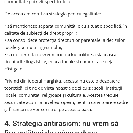
comunitate potrivit specificului ei.
De aceea am cerut ca strategia pentru egalitate:
• să menționeze separat comunitățile cu situație specifică, în
calitate de subiecți de drept proprii;
• să consolideze protecția drepturilor parentale, a deciziilor
locale și a multilingvismului;
• să nu permită ca vreun nou cadru politic să slăbească
drepturile lingvistice, educaționale și comunitare deja
câștigate.
Privind din județul Harghita, aceasta nu este o dezbatere
teoretică, ci ține de viața noastră de zi cu zi: școli, instituții
locale, comunități religioase și culturale. Acestea trebuie
securizate acum la nivel european, pentru că viitoarele cadre
și finanțări se vor construi pe această bază.
4. Strategia antirasism: nu vrem să
fim cetățeni de mâna a doua