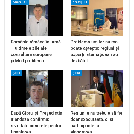
ANUNȚURI
ANUNȚURI
România rămâne în urmă
Problema urșilor nu mai
– ultimele zile ale
poate aștepta: regiuni și
consultării europene
experți internaționali au
privind problema…
dezbătut…
ȘTIRI
ȘTIRI
După Cipru, și Președinția
Regiunile nu trebuie să fie
irlandeză confirmă:
doar executante, ci și
rezultate concrete pentru
participante la
finanțarea…
elaborarea…