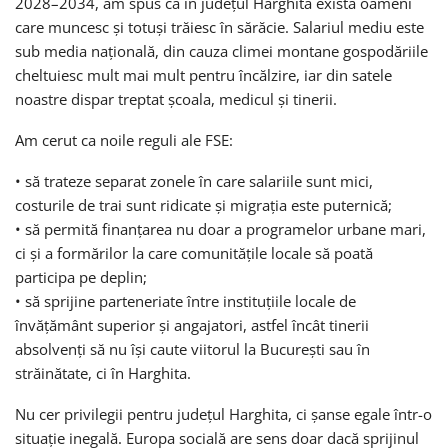
2028–2034, am spus că în județul Harghita există oameni
care muncesc și totuși trăiesc în sărăcie. Salariul mediu este
sub media națională, din cauza climei montane gospodăriile
cheltuiesc mult mai mult pentru încălzire, iar din satele
noastre dispar treptat școala, medicul și tinerii.
Am cerut ca noile reguli ale FSE:
• să trateze separat zonele în care salariile sunt mici,
costurile de trai sunt ridicate și migrația este puternică;
• să permită finanțarea nu doar a programelor urbane mari,
ci și a formărilor la care comunitățile locale să poată
participa pe deplin;
• să sprijine parteneriate între instituțiile locale de
învățământ superior și angajatori, astfel încât tinerii
absolvenți să nu își caute viitorul la București sau în
străinătate, ci în Harghita.
Nu cer privilegii pentru județul Harghita, ci șanse egale într-o
situație inegală. Europa socială are sens doar dacă sprijinul