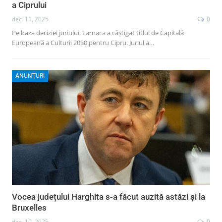
a Ciprului
dec. 11, 2025
0
Pe baza deciziei juriului, Larnaca a câștigat titlul de Capitală
Europeană a Culturii 2030 pentru Cipru. Juriul a…
ANUNȚURI
Vocea județului Harghita s-a făcut auzită astăzi și la
Bruxelles
dec. 10, 2025
0