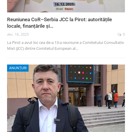
Reuniunea CoR–Serbia JCC la Pirot: autoritățile
locale, finanțările și…
dec. 16, 2025
0
La Pirot a avut loc cea de‑a 13‑a reuniune a Comitetului Consultativ
Mixt (JCC) dintre Comitetul European al…
ANUNȚURI