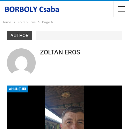
Home
Zoltan Eros
Page 6
AUTHOR
ZOLTAN EROS
ANUNȚURI