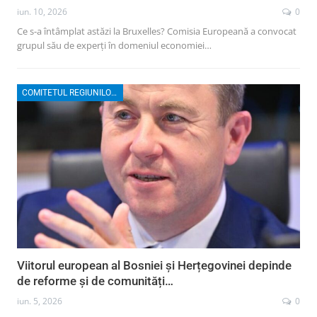
iun. 10, 2026
0
Ce s-a întâmplat astăzi la Bruxelles? Comisia Europeană a convocat
grupul său de experți în domeniul economiei…
COMITETUL REGIUNILOR EUROPENE
Viitorul european al Bosniei și Herțegovinei depinde
de reforme și de comunități…
iun. 5, 2026
0