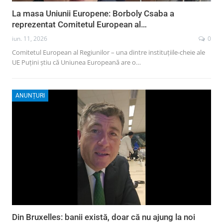
La masa Uniunii Europene: Borboly Csaba a
reprezentat Comitetul European al…
iun. 11, 2026
0
Comitetul European al Regiunilor – una dintre instituțiile-cheie ale
UE Puțini știu că Uniunea Europeană are o…
ANUNȚURI
Din Bruxelles: banii există, doar că nu ajung la noi