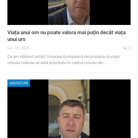
Viața unui om nu poate valora mai puțin decât viața
unui urs
iun. 18, 2026
0
Ce am obținut astăzi: Uniunea Europeană recunoaște că viața
omului trebuie să aibă prioritate În cadrul votului de…
ANUNȚURI