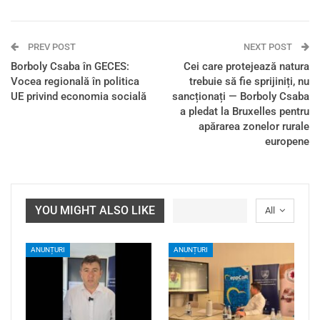
PREV POST
NEXT POST
Borboly Csaba în GECES:
Cei care protejează natura
Vocea regională în politica
trebuie să fie sprijiniți, nu
UE privind economia socială
sancționați — Borboly Csaba
a pledat la Bruxelles pentru
apărarea zonelor rurale
europene
YOU MIGHT ALSO LIKE
All
ANUNȚURI
ANUNȚURI