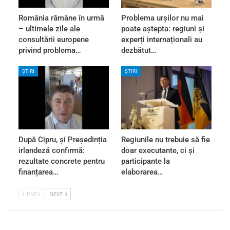
România rămâne în urmă
Problema urșilor nu mai
– ultimele zile ale
poate aștepta: regiuni și
consultării europene
experți internaționali au
privind problema…
dezbătut…
ȘTIRI
ȘTIRI
După Cipru, și Președinția
Regiunile nu trebuie să fie
irlandeză confirmă:
doar executante, ci și
rezultate concrete pentru
participante la
finanțarea…
elaborarea…
PREV
NEXT