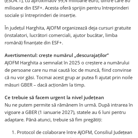
(ESO4.1), cu aproximativ 99,4 milioane euro, dintre care 80
milioane din ESF+. Acesta oferă sprijin pentru întreprinderi
sociale și întreprinderi de inserție.
În județul Harghita, AJOFM organizează deja cursuri gratuite
(instalatori, lucrători comerciali, ajutor bucătar, limba
română) finanțate din ESF+.
Avertismentul: crește numărul „descurajaților”
AJOFM Harghita a semnalat în 2025 o creștere a numărului
de persoane care nu mai caută loc de muncă, fiind convinse
că nu vor găsi. Tocmai acest grup ar putea fi ajutat prin noile
măsuri GBER – dacă acționăm la timp.
Ce trebuie să facem urgent la nivel județean
Nu ne putem permite să rămânem în urmă. După intrarea în
vigoare a GBER (1 ianuarie 2027), statele au 6 luni pentru
adaptare. Până atunci, trebuie să fim pregătiți:
Protocol de colaborare între AJOFM, Consiliul Județean