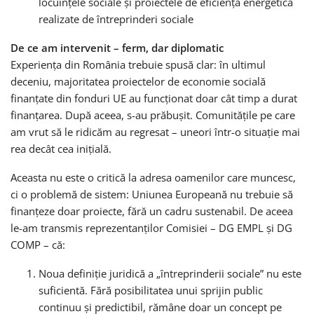
locuințele sociale și proiectele de eficiență energetică
realizate de întreprinderi sociale
De ce am intervenit – ferm, dar diplomatic
Experiența din România trebuie spusă clar: în ultimul
deceniu, majoritatea proiectelor de economie socială
finanțate din fonduri UE au funcționat doar cât timp a durat
finanțarea. După aceea, s-au prăbușit. Comunitățile pe care
am vrut să le ridicăm au regresat – uneori într-o situație mai
rea decât cea inițială.
Aceasta nu este o critică la adresa oamenilor care muncesc,
ci o problemă de sistem: Uniunea Europeană nu trebuie să
finanțeze doar proiecte, fără un cadru sustenabil. De aceea
le-am transmis reprezentanților Comisiei – DG EMPL și DG
COMP – că:
Noua definiție juridică a „întreprinderii sociale” nu este
suficientă. Fără posibilitatea unui sprijin public
continuu și predictibil, rămâne doar un concept pe