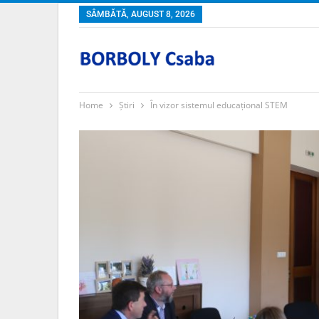
SÂMBĂTĂ, AUGUST 8, 2026
Home
Știri
În vizor sistemul educațional STEM