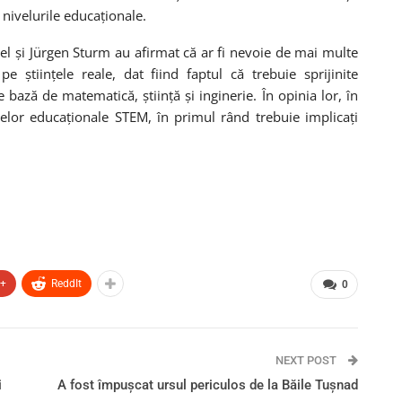
e nivelurile educaționale.
l și Jürgen Sturm au afirmat că ar fi nevoie de mai multe
e științele reale, dat fiind faptul că trebuie sprijinite
 bază de matematică, știință și inginerie. În opinia lor, în
lor educaționale STEM, în primul rând trebuie implicați
e+
ReddIt
0
NEXT POST
i
A fost împușcat ursul periculos de la Băile Tușnad