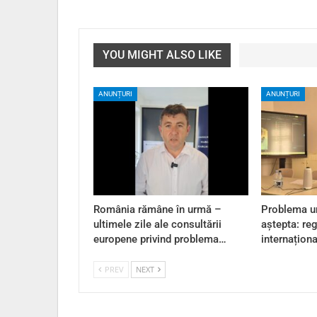
YOU MIGHT ALSO LIKE
ANUNȚURI
ANUNȚURI
România rămâne în urmă –
Problema ur
ultimele zile ale consultării
aștepta: reg
europene privind problema…
internațion
PREV
NEXT