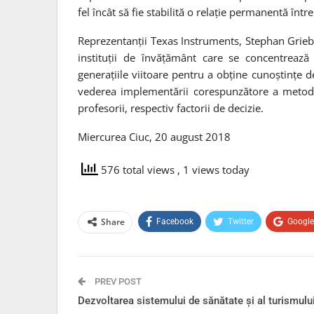
fel încât să fie stabilită o relație permanentă într
Reprezentanții Texas Instruments, Stephan Griebe
instituții de învățământ care se concentrează p
generațiile viitoare pentru a obține cunoștințe de
vederea implementării corespunzătore a metode
profesorii, respectiv factorii de decizie.
Miercurea Ciuc, 20 august 2018
576 total views
, 1 views today
Share
Facebook
Twitter
Googl
PREV POST
Dezvoltarea sistemului de sănătate și al turismulu