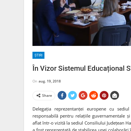
ȘTIRI
În Vizor Sistemul Educațional
On
aug. 19, 2018
Share
Delegația reprezentanței europene cu sediu
responsabilă pentru relațiile guvernamentale și
aflat într-o vizită la sediul Consiliului Județean 
a fost reprezentată de stabilirea unei colaborări