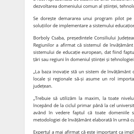
dezvoltarea domeniului comun al științei, tehnolog
Se dorește demararea unui program pilot pe car
soluțiilor de implementare a sistemului educațio
Borboly Csaba, președintele Consiliului Județea
Regiunilor a afirmat că sistemul de învățămân
sistemului de educație european, dat fiind faptu
țări sau regiuni în domeniul științei și tehnologiei
„La baza inovație stă un sistem de învățământ c
locale și regionale să-și asume un rol importa
județean.
„Trebuie să utilizăm la maxim, la toate nivelur
începând de la ciclul primar până la cel universi
având în vedere faptul că toate domeniile se
metodologiei de învățământ elaborată în urmă cu 2
Expertul a mai afirmat că este important ca imp