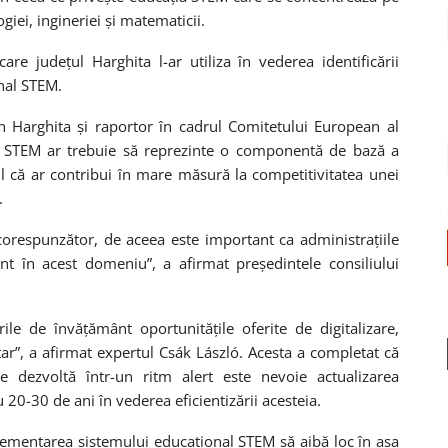
iei, ingineriei și matematicii.
e județul Harghita l-ar utiliza în vederea identificării
nal STEM.
n Harghita și raportor în cadrul Comitetului European al
t STEM ar trebuie să reprezinte o componentă de bază a
l că ar contribui în mare măsură la competitivitatea unei
.
orespunzător, de aceea este important ca administrațiile
nt în acest domeniu”, a afirmat președintele consiliului
ile de învățământ oportunitățile oferite de digitalizare,
tar”, a afirmat expertul Csák László. Acesta a completat că
 dezvoltă într-un ritm alert este nevoie actualizarea
0-30 de ani în vederea eficientizării acesteia.
lementarea sistemului educațional STEM să aibă loc în așa