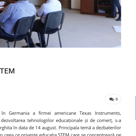
 STEM
0
l în Germania a firmei americane Texas Instruments,
 dezvoltarea tehnologiilor educaționale și de comerț, s-a
Harghita în data de 14 august. Principala temă a dezbaterilor
 în ceea ce privește educația STEM care se concentrează pe