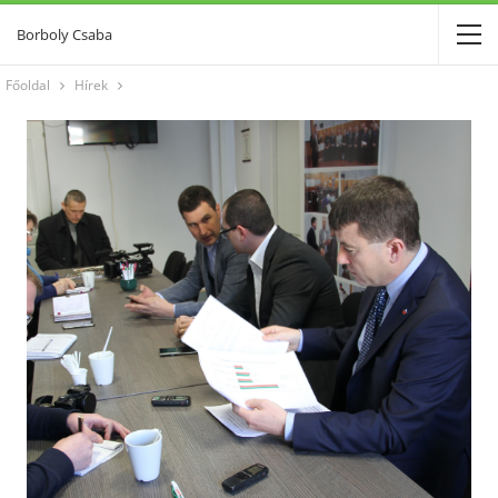
Borboly Csaba
Főoldal
Hírek