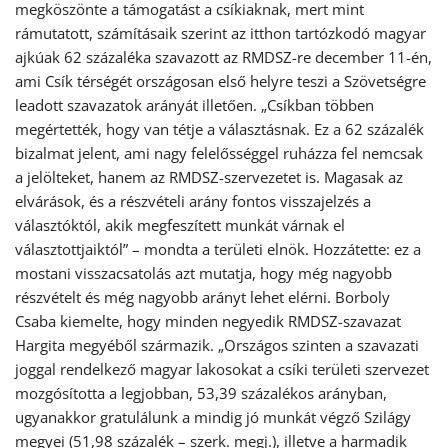
megköszönte a támogatást a csíkiaknak, mert mint
rámutatott, számításaik szerint az itthon tartózkodó magyar
ajkúak 62 százaléka szavazott az RMDSZ-re december 11-én,
ami Csík térségét országosan első helyre teszi a Szövetségre
leadott szavazatok arányát illetően. „Csíkban többen
megértették, hogy van tétje a választásnak. Ez a 62 százalék
bizalmat jelent, ami nagy felelősséggel ruházza fel nemcsak
a jelölteket, hanem az RMDSZ-szervezetet is. Magasak az
elvárások, és a részvételi arány fontos visszajelzés a
választóktól, akik megfeszített munkát várnak el
választottjaiktól” – mondta a területi elnök. Hozzátette: ez a
mostani visszacsatolás azt mutatja, hogy még nagyobb
részvételt és még nagyobb arányt lehet elérni. Borboly
Csaba kiemelte, hogy minden negyedik RMDSZ-szavazat
Hargita megyéből származik. „Országos szinten a szavazati
joggal rendelkező magyar lakosokat a csíki területi szervezet
mozgósította a legjobban, 53,39 százalékos arányban,
ugyanakkor gratulálunk a mindig jó munkát végző Szilágy
megyei (51,98 százalék – szerk. megj.), illetve a harmadik