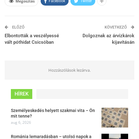
Megosztás
Facebook
Twitter
ELŐZŐ
KÖVETKEZŐ
Elbontották a veszélyessé
Dolgoznak az árvízkárok
vált póthidat Csicsóban
kijavításán
Hozzászólások lezárva.
HÍREK
Személyeskedés helyett szakmai vita – Ön
mit tenne?
aug 6, 2026
Románia lemaradásban – utolsó napok a