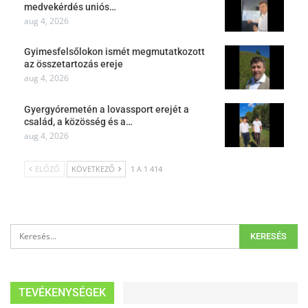
medvekérdés uniós…
aug 4, 2026
Gyimesfelsőlokon ismét megmutatkozott
az összetartozás ereje
aug 4, 2026
Gyergyóremetén a lovassport erejét a
család, a közösség és a…
aug 4, 2026
ELŐZŐ
KÖVETKEZŐ
1 A 1 414
TEVÉKENYSÉGEK