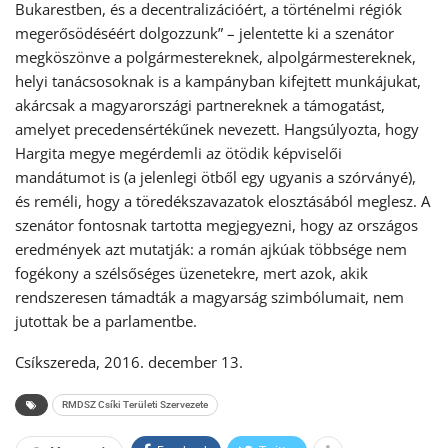
Bukarestben, és a decentralizációért, a történelmi régiók
megerősödéséért dolgozzunk” – jelentette ki a szenátor
megköszönve a polgármestereknek, alpolgármestereknek,
helyi tanácsosoknak is a kampányban kifejtett munkájukat,
akárcsak a magyarországi partnereknek a támogatást,
amelyet precedensértékűnek nevezett. Hangsúlyozta, hogy
Hargita megye megérdemli az ötödik képviselői
mandátumot is (a jelenlegi ötből egy ugyanis a szórványé),
és reméli, hogy a töredékszavazatok elosztásából meglesz. A
szenátor fontosnak tartotta megjegyezni, hogy az országos
eredmények azt mutatják: a román ajkúak többsége nem
fogékony a szélsőséges üzenetekre, mert azok, akik
rendszeresen támadták a magyarság szimbólumait, nem
jutottak be a parlamentbe.
Csíkszereda, 2016. december 13.
RMDSZ Csíki Területi Szervezete