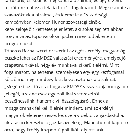
tartozunk, Csíkban is megkapta a bizalmat, és úgy érzem,
felnőttünk ehhez a feladathoz” – fogalmazott. Megköszönte a
szavazóknak a bizalmat, és kiemelte a Csík-térségi
kampányban Kelemen Hunor szövetségi elnök,
képviselőjelölt kéthetes jelenlétét, aki sokat segített abban,
hogy a választópolgárokkal jobban meg tudják értetni
programjukat.
Tánczos Barna szenátor szerint az egész erdélyi magyarság
büszke lehet az RMDSZ választási eredményére, amelyet jó
csapatmunkával, négy év munkával sikerült elérni. Mint
fogalmazott, ha tehetné, személyesen egy-egy kézfogással
köszönné meg mindegyik csíki választónak a bizalmat.
„Megérett az idő arra, hogy az RMDSZ visszakapja mozgalom
jellegét, azaz ne csak egy politikai szervezetről
beszélhessünk, hanem civil összefogásról. Ennek a
mozgalomnak fel kell ölelnie mindent, ami az erdélyi
magyarok életének része, kezdve a vidéktől, a gazdáktól az
oktatáson keresztül a gazdasági életig. Mandátumot kaptunk
arra, hogy Erdély-központú politikát folytassunk