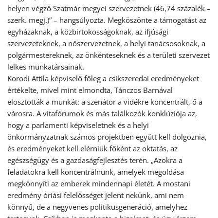
helyen végző Szatmár megyei szervezetnek (46,74 százalék –
szerk. megj.)” – hangsúlyozta. Megköszönte a támogatást az
egyházaknak, a közbirtokosságoknak, az ifjúsági
szervezeteknek, a nőszervezetnek, a helyi tanácsosoknak, a
polgármestereknek, az önkénteseknek és a területi szervezet
lelkes munkatársainak.
Korodi Attila képviselő főleg a csíkszeredai eredményeket
értékelte, mivel mint elmondta, Tánczos Barnával
elosztották a munkát: a szenátor a vidékre koncentrált, ő a
városra. A vitafórumok és más találkozók konklúziója az,
hogy a parlamenti képviseletnek és a helyi
önkormányzatnak számos projektben együtt kell dolgoznia,
és eredményeket kell elérniük főként az oktatás, az
egészségügy és a gazdaságfejlesztés terén. „Azokra a
feladatokra kell koncentrálnunk, amelyek megoldása
megkönnyíti az emberek mindennapi életét. A mostani
eredmény óriási felelősséget jelent nekünk, ami nem
könnyű, de a negyvenes politikusgeneráció, amelyhez