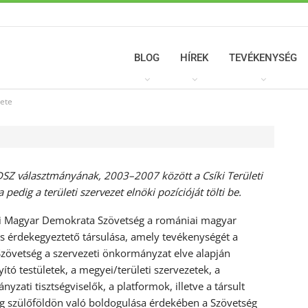
BLOG
HÍREK
TEVÉKENYSÉG
zete
MDSZ választmányának, 2003–2007 között a Csíki Területi
edig a területi szervezet elnöki pozícióját tölti be.
 Magyar Demokrata Szövetség a romániai magyar
s érdekegyeztető társulása, amely tevékenységét a
 Szövetség a szervezeti önkormányzat elve alapján
tó testületek, a megyei/területi szervezetek, a
zati tisztségviselők, a platformok, illetve a társult
g szülőföldön való boldogulása érdekében a Szövetség