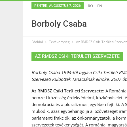
RO
EN
PÉNTEK, AUGUSZTUS 7, 2026
Borboly Csaba
Főoldal
Tevékenység
Az RMDSZ Csíki Területi Szerve
AZ RMDSZ CSÍKI TERÜLETI SZERVEZETE
Borboly Csaba 1994-től tagja a Csíki Területi R
Szervezeti Küldöttek Tanácsának elnöke, 2007 óta p
Az RMDSZ Csíki Területi Szervezete:
A Romániai
nemzeti közösség érdekvédelmi, közképviseleti é
demokrácia és a pluralizmus jegyében fejti ki. A
működik, azaz egybehangolja a Szövetséget irányí
parlamenti frakciók, az önkormányzatok, a kormány
szervezetek tevékenységét. A romániai magyarsá