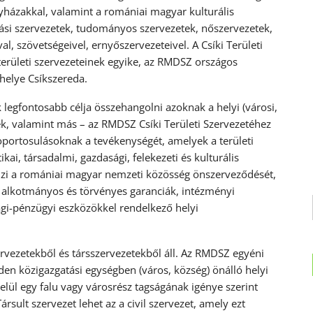
házakkal, valamint a romániai magyar kulturális
tási szervezetek, tudományos szervezetek, nőszervezetek,
l, szövetségeivel, ernyőszervezeteivel. A Csíki Területi
rületi szervezeteinek egyike, az RMDSZ országos
khelye Csíkszereda.
legfontosabb célja összehangolni azoknak a helyi (városi,
k, valamint más – az RMDSZ Csíki Területi Szervezetéhez
soportosulásoknak a tevékenységét, amelyek a területi
ai, társadalmi, gazdasági, felekezeti és kulturális
tönzi a romániai magyar nemzeti közösség önszerveződését,
a alkotmányos és törvényes garanciák, intézményi
sági-pénzügyi eszközökkel rendelkező helyi
rvezetekből és társszervezetekből áll. Az RMDSZ egyéni
nden közigazgatási egységben (város, község) önálló helyi
lül egy falu vagy városrész tagságának igénye szerint
ársult szervezet lehet az a civil szervezet, amely ezt