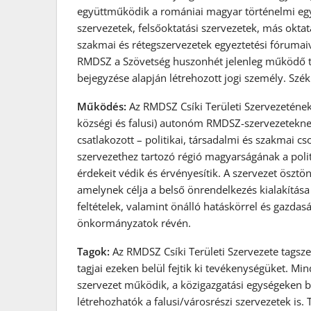
együttműködik a romániai magyar történelmi egy
szervezetek, felsőoktatási szervezetek, más okta
szakmai és rétegszervezetek egyeztetési fórumaiva
RMDSZ a Szövetség huszonhét jelenleg működő te
bejegyzése alapján létrehozott jogi személy. Szé
Működés:
Az RMDSZ Csíki Területi Szervezetének 
községi és falusi) autonóm RMDSZ-szervezetekne
csatlakozott – politikai, társadalmi és szakmai c
szervezethez tartozó régió magyarságának a politik
érdekeit védik és érvényesítik. A szervezet ösz
amelynek célja a belső önrendelkezés kialakítás
feltételek, valamint önálló hatáskörrel és gazda
önkormányzatok révén.
Tagok:
Az RMDSZ Csíki Területi Szervezete tagsze
tagjai ezeken belül fejtik ki tevékenységüket. Mi
szervezet működik, a közigazgatási egységeken be
létrehozhatók a falusi/városrészi szervezetek is. T