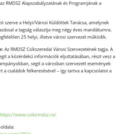
lalja az RMDSZ Alapszabályzatának és Programjának a
ó szerve a Helyi/Városi Küldöttek Tanácsa, amelynek
avazással a tagság választja meg négy éves mandátumra.
lelően 25 helyi, illetve városi szervezet működik.
e:
Az RMDSZ Csíkszeredai Városi Szervezetének tagja. A
segít a közérdekű információk eljuttatásában, részt vesz a
kampányokban, segít a városban szervezett események
 a családok felkeresésével – így tartva a kapcsolatot a
https://www.csikirmdsz.ro/
oldala: