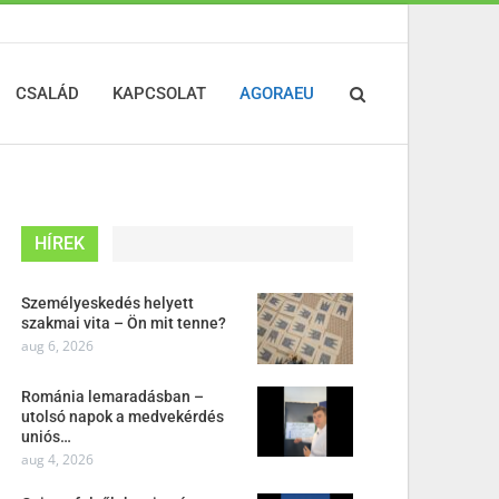
CSALÁD
KAPCSOLAT
AGORAEU
HÍREK
Személyeskedés helyett
szakmai vita – Ön mit tenne?
aug 6, 2026
Románia lemaradásban –
utolsó napok a medvekérdés
uniós…
aug 4, 2026