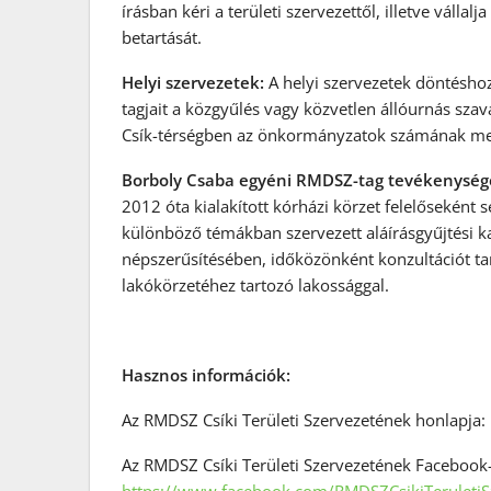
írásban kéri a területi szervezettől, illetve vál
betartását.
Helyi szervezetek:
A helyi szervezetek döntéshoz
tagjait a közgyűlés vagy közvetlen állóurnás sz
Csík-térségben az önkormányzatok számának megfe
Borboly Csaba egyéni RMDSZ-tag tevékenység
2012 óta kialakított kórházi körzet felelőseként 
különböző témákban szervezett aláírásgyűjtési 
népszerűsítésében, időközönként konzultációt tart
lakókörzetéhez tartozó lakossággal.
Hasznos információk:
Az RMDSZ Csíki Területi Szervezetének honlapja:
Az RMDSZ Csíki Területi Szervezetének Facebook-