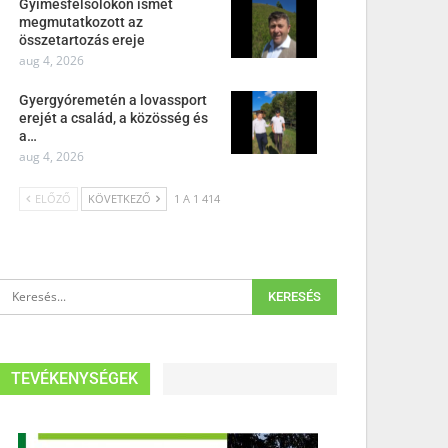
Gyimesfelsőlokon ismét
megmutatkozott az
összetartozás ereje
aug 4, 2026
Gyergyóremetén a lovassport
erejét a család, a közösség és
a…
aug 4, 2026
ELŐZŐ
KÖVETKEZŐ
1 A 1 414
TEVÉKENYSÉGEK