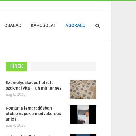
CSALÁD
KAPCSOLAT
AGORAEU
HÍREK
Személyeskedés helyett
szakmai vita – Ön mit tenne?
aug 6, 2026
Románia lemaradásban –
utolsó napok a medvekérdés
uniós…
aug 4, 2026