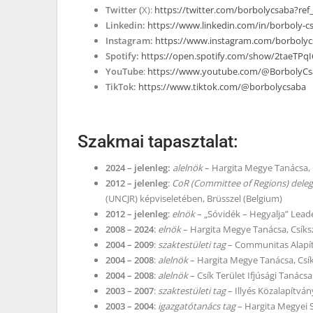
Twitter (
X):
https://twitter.com/borbolycsaba?re
Linkedin:
https://www.linkedin.com/in/borboly-
Instagram:
https://www.instagram.com/borbolyc
Spotify:
https://open.spotify.com/show/2taeTP
YouTube
:
https://www.youtube.com/@BorbolyCsa
TikTok:
https://www.tiktok.com/@borbolycsaba
Szakmai tapasztalat:
2024 – jelenleg:
alelnök
– Hargita Megye Tanácsa,
2012 – jelenleg
:
CoR (Committee of Regions) deleg
(UNCJR) képviseletében, Brüsszel (Belgium)
2012 – jelenleg
:
elnök
– „Sóvidék – Hegyalja” Lead
2008 – 2024
:
elnök
– Hargita Megye Tanácsa, Csík
2004 – 2009
:
szaktestületi tag
– Communitas Alapít
2004 – 2008
:
alelnök
– Hargita Megye Tanácsa, Csí
2004 – 2008
:
alelnök
– Csík Terület Ifjúsági Tanácsa
2003 – 2007
:
szaktestületi tag
– Illyés Közalapítvá
2003 – 2004
:
igazgatótanács tag
– Hargita Megyei S