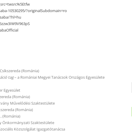
f_src=twsrc%5Etfw
csaba-10530295/?originalSubdomain=ro
saba/?hl=hu
qI6zzw3IW9V963pS
baOfficial
 Csíkszereda (Románia)
áció tag
– a Romániai Megyei Tanácsok Országos Egyesülete
er Egyesület
szereda (Románia)
vány Művelődési Szaktestülete
kszereda (Románia)
 , (Románia)
ny Önkormányzati Szaktestülete
zociális Közszolgálat Igazgatótanácsa