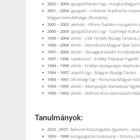
2002 – 2004
:
igazgatótanács tag
– Hargita Megyei 
2001 – 2004
:
igazgató
– a Wiener Stadtische csopor
Megyei kirendeltsége, (Románia)
2001 – 2003
:
alelnök
– Itthon, fiatalon mozgalom (o
2000 – 2004
:
igazgatótanács tag
– Szárhegyi Kultu
1999 – 2004
:
elnök
– Csík Terület Ifjúsági Tanácsa,
1998 – 2004
:
elnök
– Demokrata Magyar Ifjak Szöv
1997 – 2000
:
elnök
– Ifjúságkutatásért és Képzések
1997 – 1998
:
szerkesztő
– Erdélyi Pályázati Figyel
1994 – 1999
:
elnök
– Erdélyi Iskolapolgár Alapítvá
1994 – 1997
:
alapító tag
– Magyar Ifjúsági Tanács
1994 – 1997
:
elnökségi tag
– Romániai Magyar Köz
1993 – 1995
:
elnök
– Állampolgár Menedzser Egyle
1990 – 1992
:
elnök
– Márton Áron Gimnázium Diák
Tanulmányok:
2023 –2027
:
Nemzeti Közszolgálati Egyetem – Köz
1993 – 1999
:
közigazgatási tudomány
– Eötvös Ló