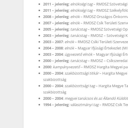
2011 – jelenleg
:
elnökségi tag
– RMDSZ Szövetségi
2011 – jelenleg
:
elnökségi tag
– RMDSZ Székelyföl
2008 – jelenleg
:
elnök
– RMDSZ Országos Önkormá
2007 – jelenleg
:
elnök
– RMDSZ Csík Területi Szerv
2005 – jelenleg
:
tanácstag
– RMDSZ Szövetségi Ope
2003 – jelenleg
:
tanácstag
– RMDSZ – Szövetségi K
2003 – 2007
:
elnök
– RMDSZ Csíki Területi Szerveze
2004 – 2008
:
elnök
– Magyar Ifjúsági Értekezlet (M
2003 – 2004
:
ügyvezető elnök
– Magyar Ifjúsági Ért
2000 – jelenleg
:
tanácstag
– RMDSZ – Csíkszeredai 
2000
:
kampányvezető
– RMDSZ Hargita Megyei par
2000 – 2004
:
szakbizottsági titkár
– Hargita Megye T
szakbizottság
2000 – 2004
:
szakbizottsági tag
– Hargita Megye Ta
szakbizottság
2000 – 2004
:
megyei tanácsos és az Állandó Küldöt
1994 – jelenleg
:
választmányi tag
– RMDSZ Csík Ter