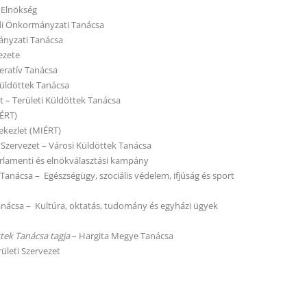
 Elnökség
di Önkormányzati Tanácsa
nyzati Tanácsa
ezete
ratív Tanácsa
üldöttek Tanácsa
t – Területi Küldöttek Tanácsa
IÉRT)
ekezlet (MIÉRT)
Szervezet – Városi Küldöttek Tanácsa
lamenti és elnökválasztási kampány
anácsa – Egészségügy, szociális védelem, ifjúság és sport
nácsa – Kultúra, oktatás, tudomány és egyházi ügyek
tek Tanácsa tagja
– Hargita Megye Tanácsa
ületi Szervezet