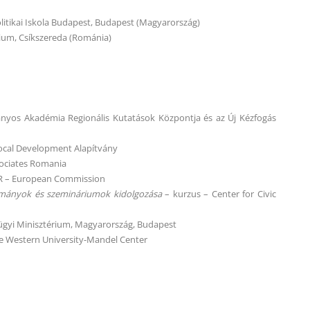
litikai Iskola Budapest, Budapest (Magyarország)
um, Csíkszereda (Románia)
os Akadémia Regionális Kutatások Központja és az Új Kézfogás
Local Development Alapítvány
ociates Romania
R – European Commission
lmányok és szemináriumok kidolgozása
– kurzus – Center for Civic
nügyi Minisztérium, Magyarország, Budapest
e Western University-Mandel Center