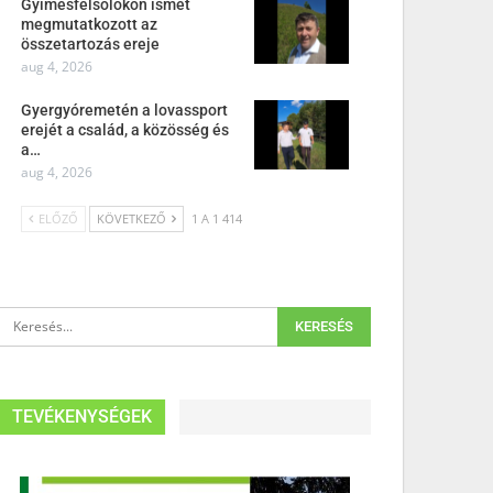
Gyimesfelsőlokon ismét
megmutatkozott az
összetartozás ereje
aug 4, 2026
Gyergyóremetén a lovassport
erejét a család, a közösség és
a…
aug 4, 2026
ELŐZŐ
KÖVETKEZŐ
1 A 1 414
TEVÉKENYSÉGEK