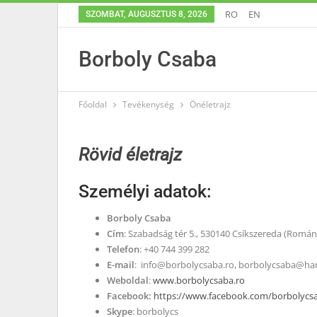
RO
EN
SZOMBAT, AUGUSZTUS 8, 2026
Borboly Csaba
Főoldal
Tevékenység
Önéletrajz
Rövid életrajz
Személyi adatok:
Borboly Csaba
Cím
: Szabadság tér 5., 530140 Csíkszereda (Román
Telefon
: +40 744 399 282
E-mail
:
info@borbolycsaba.ro
,
borbolycsaba@har
Weboldal
:
www.borbolycsaba.ro
Facebook:
https://www.facebook.com/borbolycs
Skype
: borbolycs