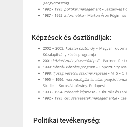
(Magyarország)
1992 – 1993
:
politikai management
– Századvég Po
1987 – 1992
:
informatika
– Márton Áron Főgimnázi
Képzések és ösztöndíjak:
2002 – 2003
:
kutatói ösztöndíj
– Magyar Tudomány
Közalapítvány közös programja
2001
:
közintézményi vezetőképző
– Partners for 
1999
:
Képzők képzése program
– Opportunity Ass
1998
:
ifjúsági vezetők szakmai képzése
– MTS – CT
1995 – 1996
:
metodológiák és állampolgári tanu
Studies – Soros Alapítvány, Budapest
1993 – 1994
:
trénerek képzsése
– Kulturális és Ta
1992 – 1993
:
civil szervezetek managementje
– Cas
Politikai tevékenység: