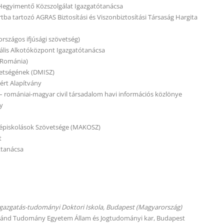
Hegyimentő Közszolgálat Igazgatótanácsa
tba tartozó AGRAS Biztosítási és Viszonbiztosítási Társaság Hargita
rszágos ifjúsági szövetség)
rális Alkotóközpont Igazgatótanácsa
 (Románia)
etségének (DMISZ)
ért Alapítvány
ő – romániai-magyar civil társadalom havi információs közlönye
ny
épiskolások Szövetsége (MAKOSZ)
t
tanácsa
igazgatás-tudományi Doktori Iskola, Budapest (Magyarország)
ránd Tudomány Egyetem Állam és Jogtudományi kar, Budapest