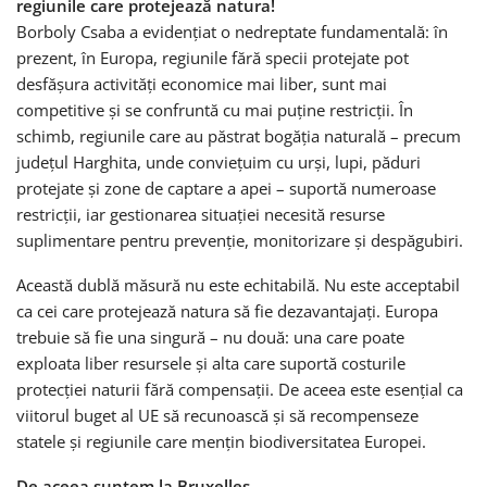
regiunile care protejează natura!
Borboly Csaba a evidențiat o nedreptate fundamentală: în
prezent, în Europa, regiunile fără specii protejate pot
desfășura activități economice mai liber, sunt mai
competitive și se confruntă cu mai puține restricții. În
schimb, regiunile care au păstrat bogăția naturală – precum
județul Harghita, unde conviețuim cu urși, lupi, păduri
protejate și zone de captare a apei – suportă numeroase
restricții, iar gestionarea situației necesită resurse
suplimentare pentru prevenție, monitorizare și despăgubiri.
Această dublă măsură nu este echitabilă. Nu este acceptabil
ca cei care protejează natura să fie dezavantajați. Europa
trebuie să fie una singură – nu două: una care poate
exploata liber resursele și alta care suportă costurile
protecției naturii fără compensații. De aceea este esențial ca
viitorul buget al UE să recunoască și să recompenseze
statele și regiunile care mențin biodiversitatea Europei.
De aceea suntem la Bruxelles