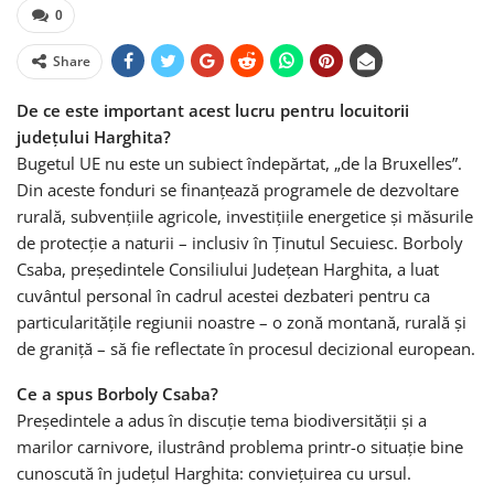
0
Share
De ce este important acest lucru pentru locuitorii
județului Harghita?
Bugetul UE nu este un subiect îndepărtat, „de la Bruxelles”.
Din aceste fonduri se finanțează programele de dezvoltare
rurală, subvențiile agricole, investițiile energetice și măsurile
de protecție a naturii – inclusiv în Ținutul Secuiesc. Borboly
Csaba, președintele Consiliului Județean Harghita, a luat
cuvântul personal în cadrul acestei dezbateri pentru ca
particularitățile regiunii noastre – o zonă montană, rurală și
de graniță – să fie reflectate în procesul decizional european.
Ce a spus Borboly Csaba?
Președintele a adus în discuție tema biodiversității și a
marilor carnivore, ilustrând problema printr-o situație bine
cunoscută în județul Harghita: conviețuirea cu ursul.