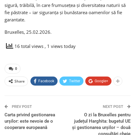
sigură, trăibilă, în care frumusețea și diversitatea naturii să
fie păstrate – iar siguranța și bunăstarea oamenilor să fie
garantate.
Bruxelles, 25.02.2026.
16 total views
, 1 views today
0
Share
Facebook
Twitter
Google+
PREV POST
NEXT POST
Carta privind gestionarea
O zi la Bruxelles pentru
urșilor: este nevoie de o
județul Harghita: bugetul UE
cooperare europeană
și gestionarea urșilor – două
consultări cheie