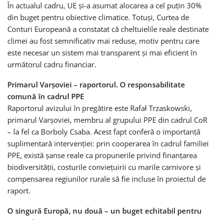
În actualul cadru, UE și-a asumat alocarea a cel puțin 30%
din buget pentru obiective climatice. Totuși, Curtea de
Conturi Europeană a constatat că cheltuielile reale destinate
climei au fost semnificativ mai reduse, motiv pentru care
este necesar un sistem mai transparent și mai eficient în
următorul cadru financiar.
Primarul Varșoviei – raportorul. O responsabilitate
comună în cadrul PPE
Raportorul avizului în pregătire este Rafał Trzaskowski,
primarul Varșoviei, membru al grupului PPE din cadrul CoR
– la fel ca Borboly Csaba. Acest fapt conferă o importanță
suplimentară intervenției: prin cooperarea în cadrul familiei
PPE, există șanse reale ca propunerile privind finanțarea
biodiversității, costurile conviețuirii cu marile carnivore și
compensarea regiunilor rurale să fie incluse în proiectul de
raport.
O singură Europă, nu două – un buget echitabil pentru