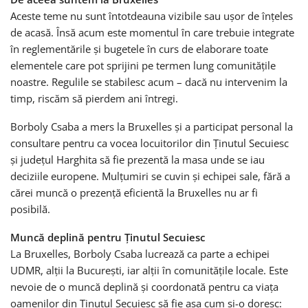
Aceste teme nu sunt întotdeauna vizibile sau ușor de înțeles
de acasă. Însă acum este momentul în care trebuie integrate
în reglementările și bugetele în curs de elaborare toate
elementele care pot sprijini pe termen lung comunitățile
noastre. Regulile se stabilesc acum – dacă nu intervenim la
timp, riscăm să pierdem ani întregi.
Borboly Csaba a mers la Bruxelles și a participat personal la
consultare pentru ca vocea locuitorilor din Ținutul Secuiesc
și județul Harghita să fie prezentă la masa unde se iau
deciziile europene. Mulțumiri se cuvin și echipei sale, fără a
cărei muncă o prezență eficientă la Bruxelles nu ar fi
posibilă.
Muncă deplină pentru Ținutul Secuiesc
La Bruxelles, Borboly Csaba lucrează ca parte a echipei
UDMR, alții la București, iar alții în comunitățile locale. Este
nevoie de o muncă deplină și coordonată pentru ca viața
oamenilor din Ținutul Secuiesc să fie așa cum și-o doresc: