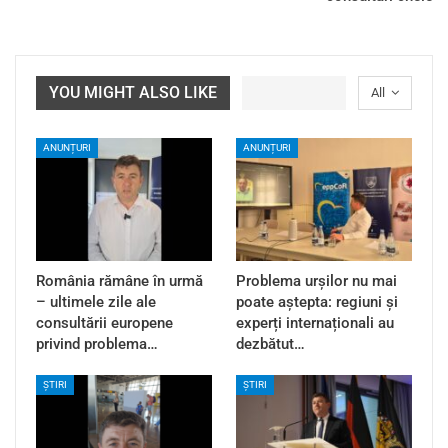
YOU MIGHT ALSO LIKE
All
ANUNȚURI
ANUNȚURI
România rămâne în urmă
Problema urșilor nu mai
– ultimele zile ale
poate aștepta: regiuni și
consultării europene
experți internaționali au
privind problema…
dezbătut…
ȘTIRI
ȘTIRI