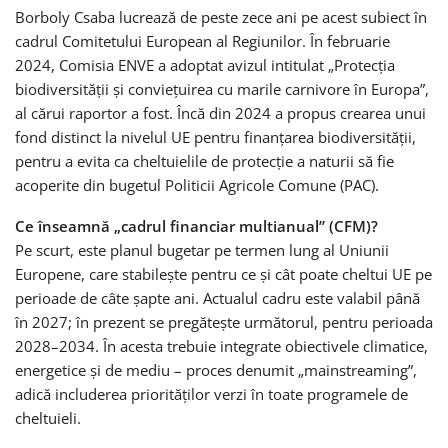
Borboly Csaba lucrează de peste zece ani pe acest subiect în
cadrul Comitetului European al Regiunilor. În februarie
2024, Comisia ENVE a adoptat avizul intitulat „Protecția
biodiversității și conviețuirea cu marile carnivore în Europa”,
al cărui raportor a fost. Încă din 2024 a propus crearea unui
fond distinct la nivelul UE pentru finanțarea biodiversității,
pentru a evita ca cheltuielile de protecție a naturii să fie
acoperite din bugetul Politicii Agricole Comune (PAC).
Ce înseamnă „cadrul financiar multianual” (CFM)?
Pe scurt, este planul bugetar pe termen lung al Uniunii
Europene, care stabilește pentru ce și cât poate cheltui UE pe
perioade de câte șapte ani. Actualul cadru este valabil până
în 2027; în prezent se pregătește următorul, pentru perioada
2028–2034. În acesta trebuie integrate obiectivele climatice,
energetice și de mediu – proces denumit „mainstreaming”,
adică includerea priorităților verzi în toate programele de
cheltuieli.