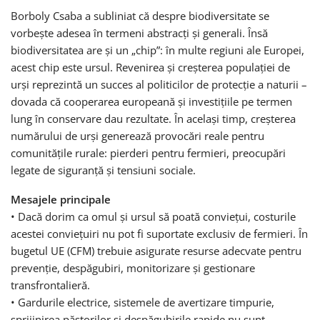
Borboly Csaba a subliniat că despre biodiversitate se
vorbește adesea în termeni abstracți și generali. Însă
biodiversitatea are și un „chip”: în multe regiuni ale Europei,
acest chip este ursul. Revenirea și creșterea populației de
urși reprezintă un succes al politicilor de protecție a naturii –
dovada că cooperarea europeană și investițiile pe termen
lung în conservare dau rezultate. În același timp, creșterea
numărului de urși generează provocări reale pentru
comunitățile rurale: pierderi pentru fermieri, preocupări
legate de siguranță și tensiuni sociale.
Mesajele principale
• Dacă dorim ca omul și ursul să poată conviețui, costurile
acestei conviețuiri nu pot fi suportate exclusiv de fermieri. În
bugetul UE (CFM) trebuie asigurate resurse adecvate pentru
prevenție, despăgubiri, monitorizare și gestionare
transfrontalieră.
• Gardurile electrice, sistemele de avertizare timpurie,
sprijinirea păstorilor și despăgubirile rapide nu sunt