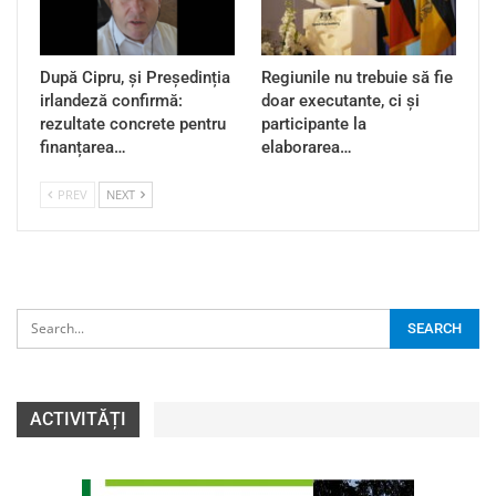
După Cipru, și Președinția
Regiunile nu trebuie să fie
irlandeză confirmă:
doar executante, ci și
rezultate concrete pentru
participante la
finanțarea…
elaborarea…
PREV
NEXT
ACTIVITĂȚI