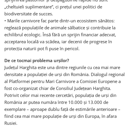
„cheltuieli suplimentare”, ci prețul unei politici de
biodiversitate de succes.
• Marile carnivore fac parte dintr-un ecosistem sănătos:
reglează populațiile de animale sălbatice și contribuie la
echilibrul ecologic. Însă fără un sprijin financiar adecvat,
acceptarea locală va scădea, iar decenii de progrese în
protecția naturii pot fi puse în pericol.
De ce tocmai problema urșilor?
Județul Harghita este una dintre regiunile cu cea mai mare
densitate a populației de urși din România. Dialogul regional
al Platformei pentru Mari Carnivore a Comisiei Europene a
fost co-organizat chiar de Consiliul Județean Harghita.
Potrivit celor mai recente cercetări, populația de urși din
România ar putea număra între 10.000 și 13.000 de
exemplare – aproape dublu față de estimările anterioare –
fiind cea mai mare populație de urși din Europa, în afara
Rusiei.