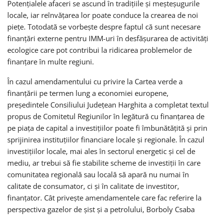
Potențialele afaceri se ascund în tradițiile și meșteșugurile
locale, iar reînvățarea lor poate conduce la crearea de noi
piețe. Totodată se vorbește despre faptul că sunt necesare
finanțări externe pentru IMM-uri în desfășurarea de activități
ecologice care pot contribui la ridicarea problemelor de
finanțare în multe regiuni.
În cazul amendamentului cu privire la Cartea verde a
finanțării pe termen lung a economiei europene,
președintele Consiliului Județean Harghita a completat textul
propus de Comitetul Regiunilor în legătură cu finanțarea de
pe piața de capital a investițiilor poate fi îmbunătățită și prin
sprijinirea instituțiilor financiare locale și regionale. În cazul
investițiilor locale, mai ales în sectorul energetic și cel de
mediu, ar trebui să fie stabilite scheme de investiții în care
comunitatea regională sau locală să apară nu numai în
calitate de consumator, ci și în calitate de investitor,
finanțator. Cât privește amendamentele care fac referire la
perspectiva gazelor de șist și a petrolului, Borboly Csaba