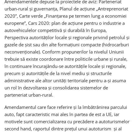
Amendamentele depuse la proiectele de aviz: Parteneriat
urban-rural și guvernanța, Planul de acțiune „Antreprenoriat
2020”, Carte verde „Finanțarea pe termen lung a economiei
europene”, Cars 2020: plan de acțiune pentru o industrie a
autovehiculelor competitivă și durabilă în Europa,
Perspectiva autorităților locale și regionale privind petrolul și
gazele de șist sau din alte formațiuni compacte (hidrocarburi
neconvenționale). Conform propunerilor la nivelul Uniunii
trebuie să existe coordonare între politicile urbane și rurale,
în continuare încurajându-se autoritățile locale și regionale,
precum și autoritățile de la nivel mediu și structurile
administrative ale altor unități teritoriale pentru a-și asuma
un rol în dezvoltarea și consolidarea sistemelor de
parteneriat urban-rural.
Amendamentul care face referire și la îmbătrânirea parcului
auto, fapt caracteristic mai ales în partea de est a UE, iar
motivele sunt comercializarea cu precădere a autoturismelor
second hand, raportul dintre prețul unui autoturism și al