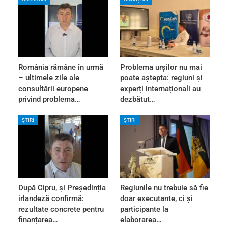
România rămâne în urmă
Problema urșilor nu mai
– ultimele zile ale
poate aștepta: regiuni și
consultării europene
experți internaționali au
privind problema…
dezbătut…
ȘTIRI
ȘTIRI
După Cipru, și Președinția
Regiunile nu trebuie să fie
irlandeză confirmă:
doar executante, ci și
rezultate concrete pentru
participante la
finanțarea…
elaborarea…