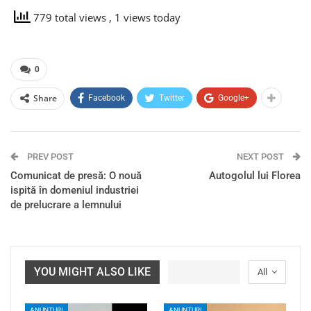
779 total views
, 1 views today
0
Share
Facebook
Twitter
Google+
PREV POST
NEXT POST
Comunicat de presă: O nouă
Autogolul lui Florea
ispită în domeniul industriei
de prelucrare a lemnului
YOU MIGHT ALSO LIKE
All
ANUNȚURI
ANUNȚURI