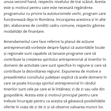
unuia second hand, respectiv nivelului de trai scăzut. Acesta
este și motivul pentru care este necesară regândirea
programului cu privire la autoturismele vechi, program care
funcționează deja în România, încurajarea acestora și în alte
țări, elaborarea de condiții cadru comune, respectiv găsirea
modalității de finanțare.
Amendamentul care face referire la planul de acțiune
antreprenorială vorbește despre faptul că autoritățile locale
și regionale sunt capabile să lanseze programe care să
contribuie la creșterea spiritului antreprenorial al tinerilor în
domenii de activitate care sunt specifice în regiune și care să
contribuie la dezvoltarea regiunii. Expunerea de motive a
președintelui consiliului județean explică că acele domenii în
care se poate încuraja spiritul antreprenorial în rândul
tinerilor sunt cele pe care ei le întâlnesc zi de zi sau cele din
gospodărie. Acesta este și motivul principal pentru care
trebuie încurajați pentru ca aceștia să găsească posibilitățile
oferite în viața de zi de zi și să observe valoarea muncii lor.