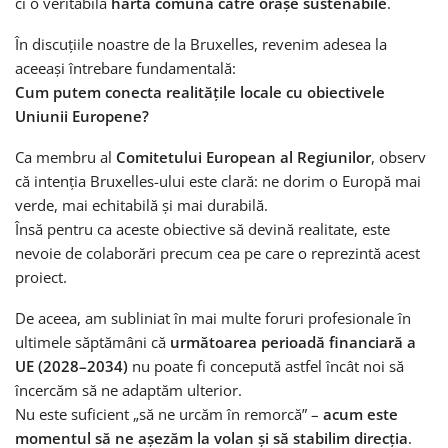
ci o veritabilă
hartă comună către orașe sustenabile
.
În discuțiile noastre de la Bruxelles, revenim adesea la
aceeași întrebare fundamentală:
Cum putem conecta realitățile locale cu obiectivele
Uniunii Europene?
Ca membru al
Comitetului European al Regiunilor
, observ
că intenția Bruxelles-ului este clară: ne dorim o Europă mai
verde, mai echitabilă și mai durabilă.
Însă pentru ca aceste obiective să devină realitate, este
nevoie de colaborări precum cea pe care o reprezintă acest
proiect.
De aceea, am subliniat în mai multe foruri profesionale în
ultimele săptămâni că
următoarea perioadă financiară a
UE (2028–2034)
nu poate fi concepută astfel încât noi să
încercăm să ne adaptăm ulterior.
Nu este suficient „să ne urcăm în remorcă” –
acum este
momentul să ne așezăm la volan și să stabilim direcția
.