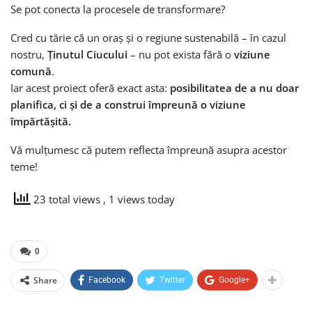
Se pot conecta la procesele de transformare?
Cred cu tărie că un oraș și o regiune sustenabilă – în cazul
nostru,
Ținutul Ciucului
– nu pot exista fără o
viziune
comună
.
Iar acest proiect oferă exact asta:
posibilitatea de a nu doar
planifica, ci și de a construi împreună o viziune
împărtășită.
Vă mulțumesc că putem reflecta împreună asupra acestor
teme!
23 total views
, 1 views today
0
Share
Facebook
Twitter
Google+