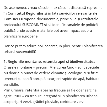
De asemenea, vreau să subliniez că sunt dispus să reprezint
în
Comitetul Regiunilor
și în fața serviciilor relevante ale
Comisiei Europene
documentele, principiile și rezultatele
proiectului SUSCOMNET și să identific canalele de politică
publică unde aceste materiale pot avea impact asupra
planificării europene.
Dar ce putem aduce noi, concret, în plus, pentru planificarea
urbană sustenabilă?
1. Regiunile montane, retenția apei și biodiversitatea
Orașele montane – precum Miercurea Ciuc – sunt speciale
nu doar din punct de vedere climatic și ecologic, ci și fizic:
terenuri cu pantă abruptă, scurgeri rapide de apă, habitate
sensibile.
Prin urmare,
retenția apei
nu trebuie să fie doar sarcina
agriculturii – ea trebuie integrată și în planificarea urbană:
acoperișuri verzi, grădini pluviale, coridoare verzi.