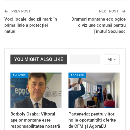
PREV POST
NEXT POST
Voci locale, decizii mari: în
Drumuri montane ecologice
prima linie a protecției
– o viziune comună pentru
naturii
Ținutul Secuiesc
YOU MIGHT ALSO LIKE
All
ANUNȚURI
AGORAEU
Borboly Csaba: Viitorul
Parteneriat pentru viitor:
apelor montane este
noile oportunități oferite
responsabilitatea noastră
de CFM și AgoraEU