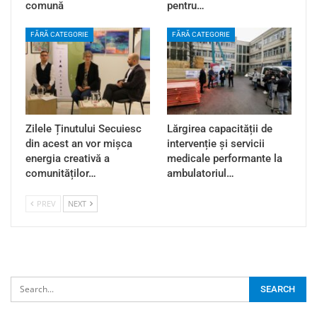
comună
pentru…
FĂRĂ CATEGORIE
FĂRĂ CATEGORIE
Zilele Ținutului Secuiesc
Lărgirea capacității de
din acest an vor mișca
intervenție și servicii
energia creativă a
medicale performante la
comunităților…
ambulatoriul…
PREV
NEXT