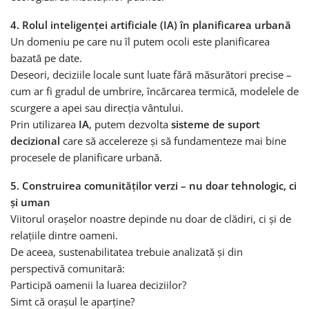
4. Rolul inteligenței artificiale (IA) în planificarea urbană
Un domeniu pe care nu îl putem ocoli este planificarea
bazată pe date.
Deseori, deciziile locale sunt luate fără măsurători precise –
cum ar fi gradul de umbrire, încărcarea termică, modelele de
scurgere a apei sau direcția vântului.
Prin utilizarea
IA
, putem dezvolta
sisteme de suport
decizional
care să accelereze și să fundamenteze mai bine
procesele de planificare urbană.
5. Construirea comunităților verzi – nu doar tehnologic, ci
și uman
Viitorul orașelor noastre depinde nu doar de clădiri, ci și de
relațiile dintre oameni.
De aceea, sustenabilitatea trebuie analizată și din
perspectivă comunitară:
Participă oamenii la luarea deciziilor?
Simt că orașul le aparține?