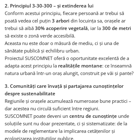
2. Principiul 3-30-300 – și extinderea lui
Conform acestui principiu, fiecare persoană ar trebui să
poată vedea cel puțin
3 arbori
din locuința sa, orașele ar
trebui să aibă
30% acoperire vegetală
, iar la
300 de metri
să existe o zonă verde accesibilă.
Aceasta nu este doar o măsură de mediu, ci și una de
sănătate publică și echilibru urban.
Proiectul SUSCOMNET oferă o oportunitate excelentă de a
adapta acest principiu la
realitățile montane
: ce înseamnă
natura urbană într-un oraș alungit, construit pe văi și pante?
3. Comunități care învață și partajarea cunoștințelor
despre sustenabilitate
Regiunile și orașele acumulează numeroase bune practici –
dar acestea nu circulă suficient între regiuni.
SUSCOMNET poate deveni un
centru de cunoștințe
unde
soluțiile sunt nu doar prezentate, ci și sistematizate: de la
modele de reglementare la implicarea cetățenilor și
ecologizarea instituțiilor publice.