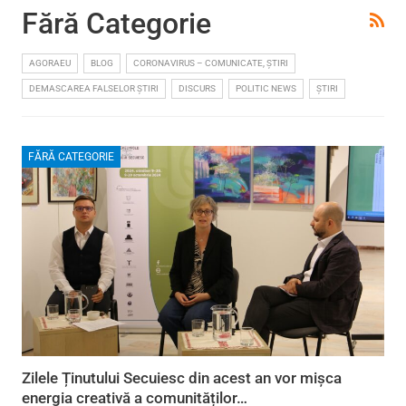
Fără Categorie
AGORAEU
BLOG
CORONAVIRUS – COMUNICATE, ȘTIRI
DEMASCAREA FALSELOR ȘTIRI
DISCURS
POLITIC NEWS
ȘTIRI
FĂRĂ CATEGORIE
Zilele Ținutului Secuiesc din acest an vor mișca
energia creativă a comunităților…