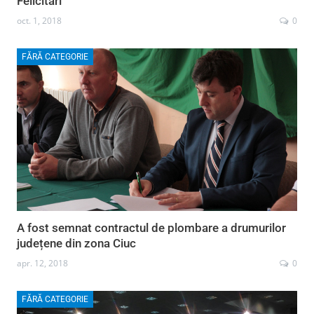
Felicitări
oct. 1, 2018
0
FĂRĂ CATEGORIE
A fost semnat contractul de plombare a drumurilor
județene din zona Ciuc
apr. 12, 2018
0
FĂRĂ CATEGORIE