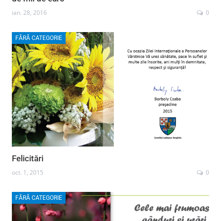
ian. 28, 2016
0
FĂRĂ CATEGORIE
Felicitări
oct. 1, 2015
0
FĂRĂ CATEGORIE