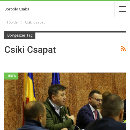
Borboly Csaba
Főoldal
Csíki Csapat
Böngészés Tag
Csíki Csapat
HÍREK