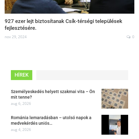
927 ezer lejt biztosítanak Csík-térségi települések
fejlesztésére.
nov 29, 2024
0
HÍREK
Személyeskedés helyett szakmai vita – Ön
mit tenne?
aug 6, 2026
Románia lemaradásban – utolsó napok a
medvekérdés uniós…
aug 4, 2026