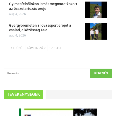
Gyimesfelsőlokon ismét megmutatkozott
az összetartozás ereje
aug 4, 2026
Gyergyóremetén a lovassport erejét a
család, a közösség és a…
aug 4, 2026
ELŐZŐ
KÖVETKEZŐ
1 A 1 414
TEVÉKENYSÉGEK