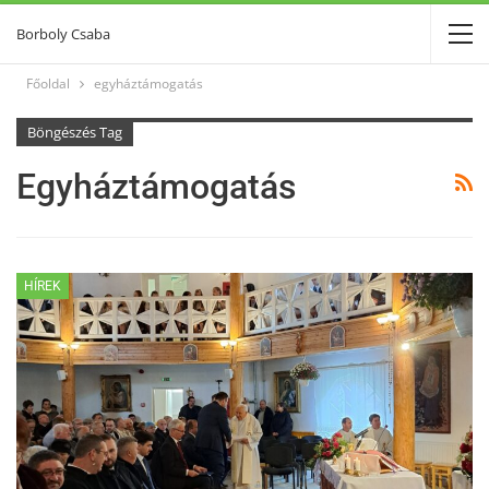
Borboly Csaba
Főoldal
egyháztámogatás
Böngészés Tag
Egyháztámogatás
HÍREK