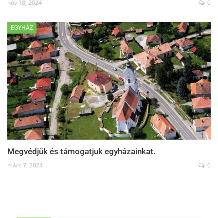
nov 18, 2024
0
EGYHÁZ
Megvédjük és támogatjuk egyházainkat.
márc 7, 2024
0