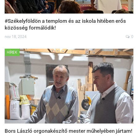
#Székelyföldön a templom és az iskola hitében erős
közösség formálódik!
nov 18, 2024
0
HÍREK
Bors László orgonakészítő mester műhelyében jártam!