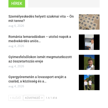
HÍREK
Személyeskedés helyett szakmai vita – Ön
mit tenne?
aug 6, 2026
Románia lemaradásban – utolsó napok a
medvekérdés uniós…
aug 4, 2026
Gyimesfelsőlokon ismét megmutatkozott
az összetartozás ereje
aug 4, 2026
Gyergyóremetén a lovassport erejét a
család, a közösség és a…
aug 4, 2026
ELŐZŐ
KÖVETKEZŐ
1 A 1 414