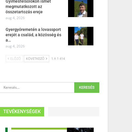
Gyimesfelsőlokon ismét
megmutatkozott az
összetartozás ereje
aug 4, 2026
Gyergyóremetén a lovassport
erejét a család, a közösség és
a…
aug 4, 2026
ELŐZŐ
KÖVETKEZŐ
1 A 1 414
TEVÉKENYSÉGEK