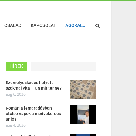
CSALÁD
KAPCSOLAT
AGORAEU
HÍREK
Személyeskedés helyett
szakmai vita – Ön mit tenne?
aug 6, 2026
Románia lemaradásban –
utolsó napok a medvekérdés
uniós…
aug 4, 2026