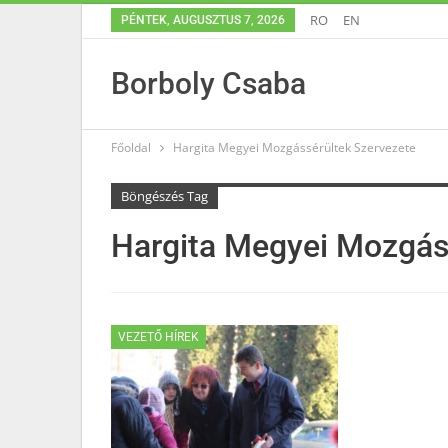
RO
EN
PÉNTEK, AUGUSZTUS 7, 2026
Borboly Csaba
Főoldal
Hargita Megyei Mozgássérültek Szervezete
Böngészés Tag
Hargita Megyei Mozgás
VEZETŐ HÍREK