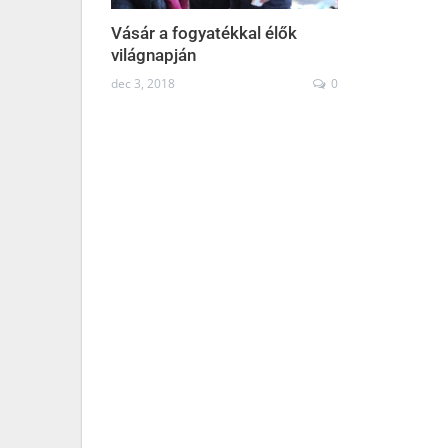
Vásár a fogyatékkal élők
világnapján
dec 3, 2018
0