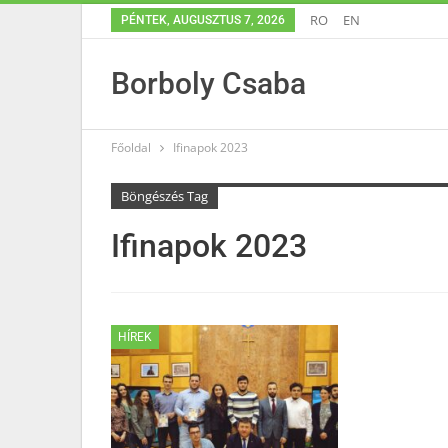
RO
EN
PÉNTEK, AUGUSZTUS 7, 2026
Borboly Csaba
Főoldal
Ifinapok 2023
Böngészés Tag
Ifinapok 2023
HÍREK