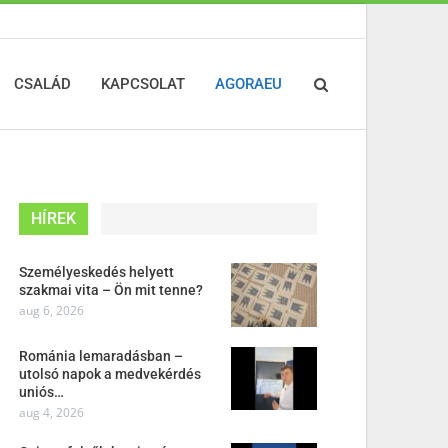
CSALÁD
KAPCSOLAT
AGORAEU
HÍREK
Személyeskedés helyett
szakmai vita – Ön mit tenne?
aug 6, 2026
Románia lemaradásban –
utolsó napok a medvekérdés
uniós…
aug 4, 2026