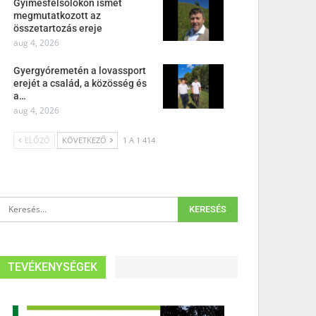
Gyimesfelsőlokon ismét
megmutatkozott az
összetartozás ereje
aug 4, 2026
Gyergyóremetén a lovassport
erejét a család, a közösség és
a…
aug 4, 2026
ELŐZŐ
KÖVETKEZŐ
1 A 1 414
TEVÉKENYSÉGEK