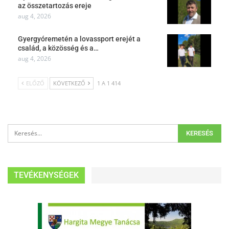
az összetartozás ereje
aug 4, 2026
Gyergyóremetén a lovassport erejét a
család, a közösség és a…
aug 4, 2026
ELŐZŐ
KÖVETKEZŐ
1 A 1 414
TEVÉKENYSÉGEK