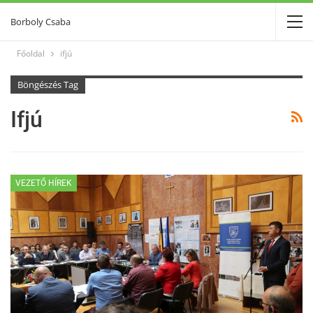
Borboly Csaba
Főoldal
ifjú
Böngészés Tag
Ifjú
VEZETŐ HÍREK