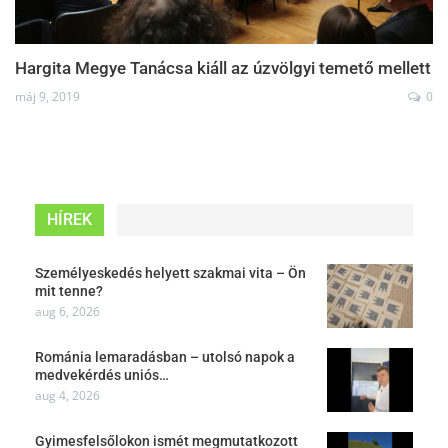
Hargita Megye Tanácsa kiáll az úzvölgyi temető mellett
máj 9, 2019
0
HÍREK
Személyeskedés helyett szakmai vita – Ön
mit tenne?
aug 6, 2026
Románia lemaradásban – utolsó napok a
medvekérdés uniós…
aug 4, 2026
Gyimesfelsőlokon ismét megmutatkozott