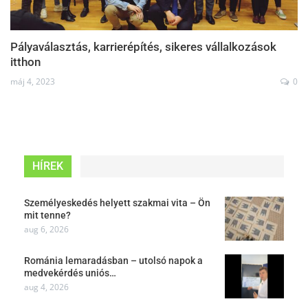
Pályaválasztás, karrierépítés, sikeres vállalkozások
itthon
máj 4, 2023
0
HÍREK
Személyeskedés helyett szakmai vita – Ön
mit tenne?
aug 6, 2026
Románia lemaradásban – utolsó napok a
medvekérdés uniós…
aug 4, 2026