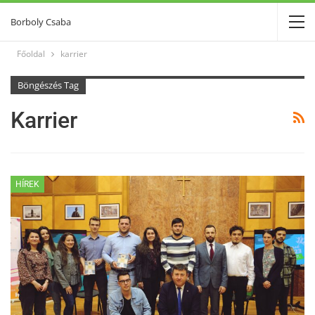
Borboly Csaba
Főoldal
karrier
Böngészés Tag
Karrier
HÍREK