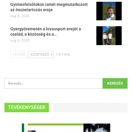
Gyimesfelsőlokon ismét megmutatkozott
az összetartozás ereje
aug 4, 2026
Gyergyóremetén a lovassport erejét a
család, a közösség és a…
aug 4, 2026
ELŐZŐ
KÖVETKEZŐ
1 A 1 414
TEVÉKENYSÉGEK