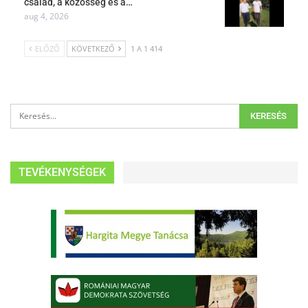
család, a közösség és a…
aug 4, 2026
ELŐZŐ
KÖVETKEZŐ
1 A 1 414
TEVÉKENYSÉGEK