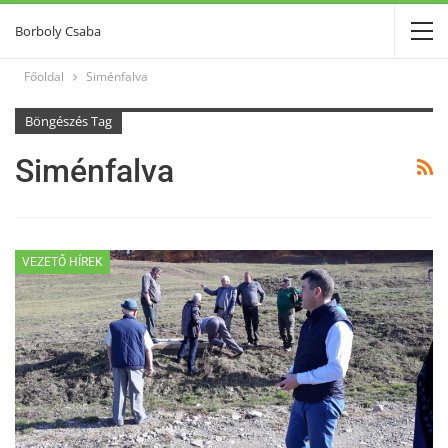
Borboly Csaba
Főoldal
Siménfalva
Böngészés Tag
Siménfalva
VEZETŐ HÍREK