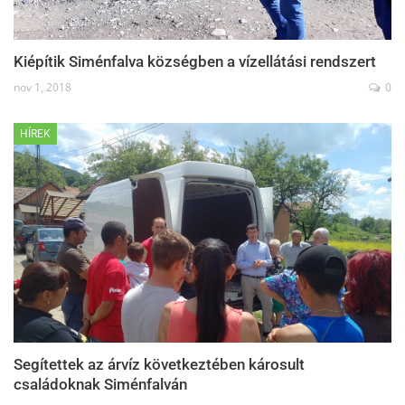
Kiépítik Siménfalva községben a vízellátási rendszert
nov 1, 2018
0
HÍREK
Segítettek az árvíz következtében károsult
családoknak Siménfalván