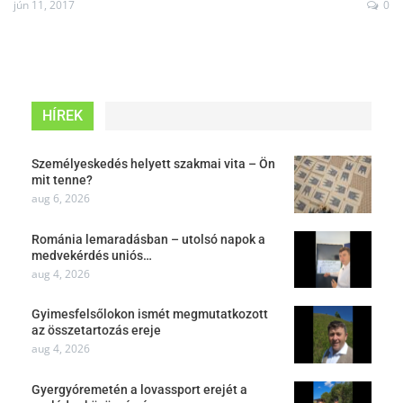
jún 11, 2017
0
HÍREK
Személyeskedés helyett szakmai vita – Ön
mit tenne?
aug 6, 2026
Románia lemaradásban – utolsó napok a
medvekérdés uniós…
aug 4, 2026
Gyimesfelsőlokon ismét megmutatkozott
az összetartozás ereje
aug 4, 2026
Gyergyóremetén a lovassport erejét a