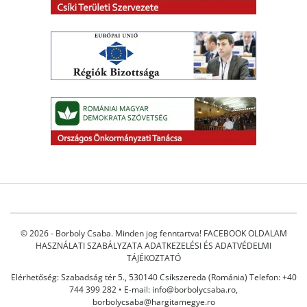
© 2026 - Borboly Csaba. Minden jog fenntartva!
FACEBOOK OLDALAM
HASZNÁLATI SZABÁLYZATA
ADATKEZELÉSI ÉS ADATVÉDELMI
TÁJÉKOZTATÓ
Elérhetőség: Szabadság tér 5., 530140 Csíkszereda (Románia) Telefon: +40
744 399 282 • E-mail:
info@borbolycsaba.ro
,
borbolycsaba@hargitamegye.ro