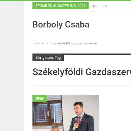
RO
EN
SZOMBAT, AUGUSZTUS 8, 2026
Borboly Csaba
Főoldal
Székelyföldi Gazdaszervezet
Böngészés Tag
Székelyföldi Gazdaszer
HÍREK