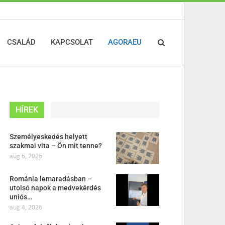
CSALÁD
KAPCSOLAT
AGORAEU
HÍREK
Személyeskedés helyett
szakmai vita – Ön mit tenne?
aug 6, 2026
Románia lemaradásban –
utolsó napok a medvekérdés
uniós…
aug 4, 2026