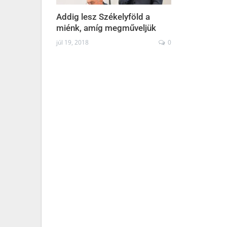
Addig lesz Székelyföld a
miénk, amíg megműveljük
júl 19, 2018
0