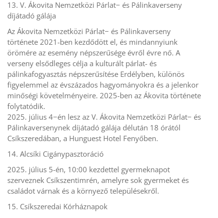
13. V. Ákovita Nemzetközi Párlat− és Pálinkaverseny
díjátadó gálája
Az Ákovita Nemzetközi Párlat− és Pálinkaverseny
története 2021-ben kezdődött el, és mindannyiunk
örömére az esemény népszerűsége évről évre nő. A
verseny elsődleges célja a kulturált párlat- és
pálinkafogyasztás népszerűsítése Erdélyben, különös
figyelemmel az évszázados hagyományokra és a jelenkor
minőségi követelményeire. 2025-ben az Ákovita története
folytatódik.
2025. július 4−én lesz az V. Ákovita Nemzetközi Párlat− és
Pálinkaversenynek díjátadó gálája délután 18 órától
Csíkszeredában, a Hunguest Hotel Fenyőben.
14. Alcsíki Cigánypasztoráció
2025. július 5-én, 10:00 kezdettel gyermeknapot
szerveznek Csíkszentimrén, amelyre sok gyermeket és
családot várnak és a környező településekről.
15. Csíkszeredai Kórháznapok