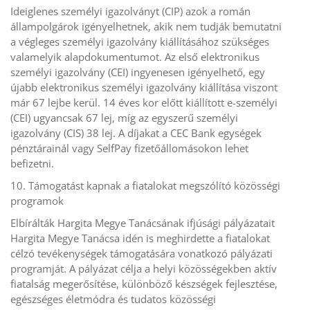
Ideiglenes személyi igazolványt (CIP) azok a román
állampolgárok igényelhetnek, akik nem tudják bemutatni
a végleges személyi igazolvány kiállításához szükséges
valamelyik alapdokumentumot. Az első elektronikus
személyi igazolvány (CEI) ingyenesen igényelhető, egy
újabb elektronikus személyi igazolvány kiállítása viszont
már 67 lejbe kerül. 14 éves kor előtt kiállított e-személyi
(CEI) ugyancsak 67 lej, míg az egyszerű személyi
igazolvány (CIS) 38 lej. A díjakat a CEC Bank egységek
pénztárainál vagy SelfPay fizetőállomásokon lehet
befizetni.
10. Támogatást kapnak a fiatalokat megszólító közösségi
programok
Elbírálták Hargita Megye Tanácsának ifjúsági pályázatait
Hargita Megye Tanácsa idén is meghirdette a fiatalokat
célzó tevékenységek támogatására vonatkozó pályázati
programját. A pályázat célja a helyi közösségekben aktív
fiatalság megerősítése, különböző készségek fejlesztése,
egészséges életmódra és tudatos közösségi