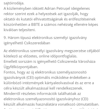
sajtóirodája.
A közleményben idézett Adrian Petrușel ideigelenes
rektor szerint ezek a helyezések azt igazolják, hogy
oktatói és kutatói elhivatottságának és erőfeszítéseinek
köszönhetően a BBTE a számos nehézség ellenére képes
kiválóan teljesíteni.
9. Három típusú elektronikus személyi igazolvány
igényelhető Csíkszeredában
Az elektronikus személyi igazolvány megszerzése céljából
kötelező az előzetes, online időpontfoglalás.
Emellett sorszám is igényelhető Csíkszereda Városháza
Ügyfélközpontjában.
Fontos, hogy az új elektronikus személyazonosító
igazolványok (CEI) optimális működése érdekében a
különböző intézmények kártyaleolvasóval és az erre a
célra készült alkalmazással kell rendelkezzenek.
Minderről részletes információk találhatóak az
elektronikus személyazonosító igazolványhoz (CEI)
készült alkalmazás használatára vonatkozó útmutatóban.