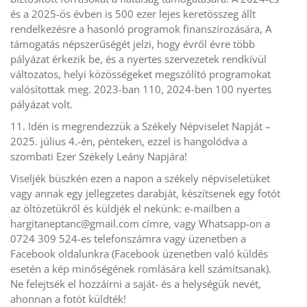
és a 2025-ös évben is 500 ezer lejes keretösszeg állt
rendelkezésre a hasonló programok finanszírozására, A
támogatás népszerűségét jelzi, hogy évről évre több
pályázat érkezik be, és a nyertes szervezetek rendkívül
változatos, helyi közösségeket megszólító programokat
valósítottak meg. 2023-ban 110, 2024-ben 100 nyertes
pályázat volt.
11. Idén is megrendezzük a Székely Népviselet Napját –
2025. július 4.-én, pénteken, ezzel is hangolódva a
szombati Ezer Székely Leány Napjára!
Viseljék büszkén ezen a napon a székely népviseletüket
vagy annak egy jellegzetes darabját, készítsenek egy fotót
az öltözetükről és küldjék el nekünk: e-mailben a
hargitaneptanc@gmail.com
címre, vagy Whatsapp-on a
0724 309 524-es telefonszámra vagy üzenetben a
Facebook oldalunkra (Facebook üzenetben való küldés
esetén a kép minőségének romlására kell számítsanak).
Ne felejtsék el hozzáírni a saját- és a helységük nevét,
ahonnan a fotót küldték!