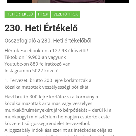
HETI ÉRTÉKELŐ
HÍREK
VEZETŐ HÍREK
230. Heti Értékelő
Összefoglaló a 230. Heti értékelőből
Elértük Facebook-on a 127 937 követőt!
Tiktok-on 19.900-an vagyunk
Youtube-on 889 feliratkozó van
Instagramon 5022 követő
1. Tervezet: bruttó 300 lejre korlátozzák a
közalkalmazottak veszélyességi pótlékát
Havi bruttó 300 lejre korlátozza a kormány a
közalkalmazottak ártalmas vagy veszélyes
munkakörülményekért járó bérpótlékát – derül ki a
munkaügyi minisztérium holnapján csütörtök este
közzétett sürgősségirendelet-tervezetből.
A jogszabály indoklása szerint az intézkedés célja az