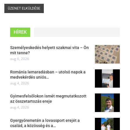
HÍREK
Személyeskedés helyett szakmai vita – Ön
mit tenne?
aug 6, 2026
Románia lemaradásban – utolsó napok a
medvekérdés uniós…
aug 4, 2026
Gyimesfelsőlokon ismét megmutatkozott
az összetartozás ereje
aug 4, 2026
Gyergyóremetén a lovassport erejét a
család, a közösség és a…