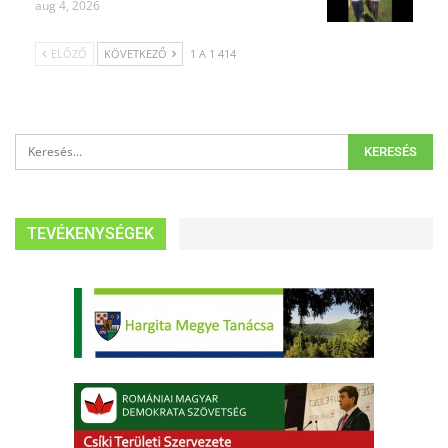
aug 4, 2026
ELŐZŐ
KÖVETKEZŐ
1 A 1 414
TEVÉKENYSÉGEK