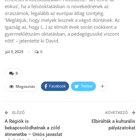
etikus’, ha a felsőoktatásban is növekednének az
óraszámok, legalább az európai átlag szintjéig.
‘Meglátjuk, hogy melyek lesznek a végső döntések. Az
igazság az, hogy (…) az elmúlt évek során csökkent a
gyermeklétszám oktatásban, a pedagógusoké viszont
nőtt’ – jelentette ki David.
júl 3, 2025
0
0
Megosztás
Facebook
Twitter
ELŐZŐ
KÖVETKEZŐ
A Régiók is
Elbírálták a kulturális
bekapcsolódhatnak a zöld
pályázatokat
átmenetbe – Uniós javaslat