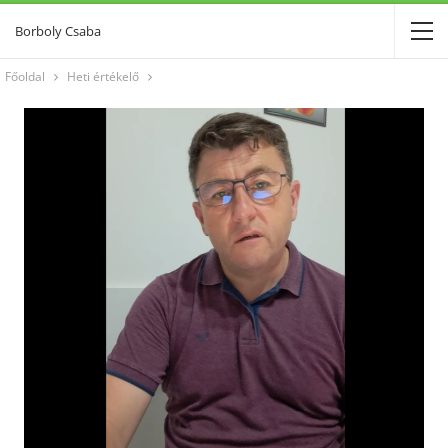
Borboly Csaba
Főoldal
Heti értékelő