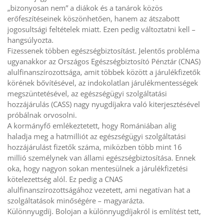
„bizonyosan nem” a diákok és a tanárok közös
erőfeszítéseinek köszönhetően, hanem az átszabott
jogosultsági feltételek miatt. Ezen pedig változtatni kell –
hangsúlyozta.
Fizessenek többen egészségbiztosítást. Jelentős probléma
ugyanakkor az Országos Egészségbiztosító Pénztár (CNAS)
alulfinanszírozottsága, amit többek között a járulékfizetők
körének bővítésével, az indokolatlan járulékmentességek
megszüntetésével, az egészségügyi szolgáltatási
hozzájárulás (CASS) nagy nyugdíjakra való kiterjesztésével
próbálnak orvosolni.
A kormányfő emlékeztetett, hogy Romániában alig
haladja meg a hatmilliót az egészségügyi szolgáltatási
hozzájárulást fizetők száma, miközben több mint 16
millió személynek van állami egészségbiztosítása. Ennek
oka, hogy nagyon sokan mentesülnek a járulékfizetési
kötelezettség alól. Ez pedig a CNAS
alulfinanszírozottságához vezetett, ami negatívan hat a
szolgáltatások minőségére – magyarázta.
Különnyugdíj. Bolojan a különnyugdíjakról is említést tett,