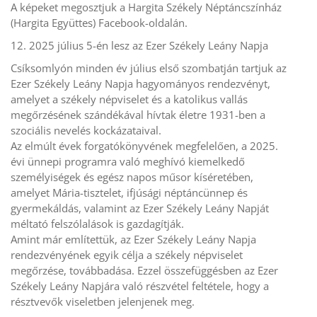
A képeket megosztjuk a Hargita Székely Néptáncszínház
(Hargita Együttes) Facebook-oldalán.
12. 2025 július 5-én lesz az Ezer Székely Leány Napja
Csíksomlyón minden év július első szombatján tartjuk az
Ezer Székely Leány Napja hagyományos rendezvényt,
amelyet a székely népviselet és a katolikus vallás
megőrzésének szándékával hívtak életre 1931-ben a
szociális nevelés kockázataival.
Az elmúlt évek forgatókönyvének megfelelően, a 2025.
évi ünnepi programra való meghívó kiemelkedő
személyiségek és egész napos műsor kíséretében,
amelyet Mária-tisztelet, ifjúsági néptáncünnep és
gyermekáldás, valamint az Ezer Székely Leány Napját
méltató felszólalások is gazdagítják.
Amint már említettük, az Ezer Székely Leány Napja
rendezvényének egyik célja a székely népviselet
megőrzése, továbbadása. Ezzel összefüggésben az Ezer
Székely Leány Napjára való részvétel feltétele, hogy a
résztvevők viseletben jelenjenek meg.