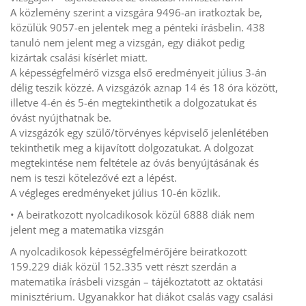
A közlemény szerint a vizsgára 9496-an iratkoztak be,
közülük 9057-en jelentek meg a pénteki írásbelin. 438
tanuló nem jelent meg a vizsgán, egy diákot pedig
kizártak csalási kísérlet miatt.
A képességfelmérő vizsga első eredményeit július 3-án
délig teszik közzé. A vizsgázók aznap 14 és 18 óra között,
illetve 4-én és 5-én megtekinthetik a dolgozatukat és
óvást nyújthatnak be.
A vizsgázók egy szülő/törvényes képviselő jelenlétében
tekinthetik meg a kijavított dolgozatukat. A dolgozat
megtekintése nem feltétele az óvás benyújtásának és
nem is teszi kötelezővé ezt a lépést.
A végleges eredményeket július 10-én közlik.
• A beiratkozott nyolcadikosok közül 6888 diák nem
jelent meg a matematika vizsgán
A nyolcadikosok képességfelmérőjére beiratkozott
159.229 diák közül 152.335 vett részt szerdán a
matematika írásbeli vizsgán – tájékoztatott az oktatási
minisztérium. Ugyanakkor hat diákot csalás vagy csalási