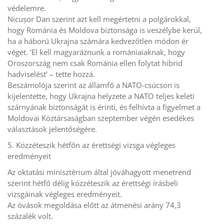
védelemre.
Nicușor Dan szerint azt kell megértetni a polgárokkal,
hogy Románia és Moldova biztonsága is veszélybe kerül,
ha a háború Ukrajna számára kedvezőtlen módon ér
véget. ‘El kell magyaráznunk a romániaiaknak, hogy
Oroszország nem csak Románia ellen folytat hibrid
hadviselést’ – tette hozzá.
Beszámolója szerint az államfő a NATO-csúcson is
kijelentette, hogy Ukrajna helyzete a NATO teljes keleti
szárnyának biztonságát is érinti, és felhívta a figyelmet a
Moldovai Köztársaságban szeptember végén esedékes
választások jelentőségére.
5. Közzéteszik hétfőn az érettségi vizsga végleges
eredményeit
Az oktatási minisztérium által jóváhagyott menetrend
szerint hétfő délig közzéteszik az érettségi írásbeli
vizsgáinak végleges eredményeit.
Az óvások megoldása előtt az átmenési arány 74,3
százalék volt.