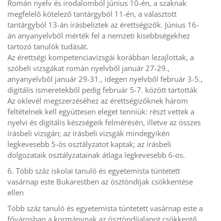
Román nyelv és irodalomból június 10-én, a szaknak
megfelelő kötelező tantárgyból 11-én, a választott
tantárgyból 13-án írásbeliztek az érettségizők. Június 16-
án anyanyelvből mérték fel a nemzeti kisebbségekhez
tartozó tanulók tudását.
Az érettségi kompetenciavizsgái korábban lezajlottak, a
szóbeli vizsgákat román nyelvből január 27-29.,
anyanyelvből január 29-31., idegen nyelvből február 3-5.,
digitális ismeretekből pedig február 5-7. között tartották
Az oklevél megszerzéséhez az érettségizőknek három
feltételnek kell együttesen eleget tenniük: részt vettek a
nyelvi és digitális készségeik felmérésén, illetve az összes
írásbeli vizsgán; az írásbeli vizsgák mindegyikén
legkevesebb 5-ös osztályzatot kaptak; az írásbeli
dolgozataik osztályzatainak átlaga legkevesebb 6-os.
6. Több száz iskolai tanuló és egyetemista tüntetett
vasárnap este Bukarestben az ösztöndíjak csökkentése
ellen
Több száz tanuló és egyetemista tüntetett vasárnap este a
fővárosban a kormánynak az ösztöndíjalapot csökkentő