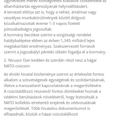
úgynevezett merev költségvetési kiadások csökkentése az
államháztartás egyensúlyának helyreállításáért.
A tervezet előírja azt is, hogy a nehéz, ártalmas vagy
veszélyes munkakörülmények között dolgozó
közalkalmazottak évente 1-3 napos fizetett
pótszabadságra jogosultak.
A kormány becslése szerint a sürgősségi rendelet
hatálybalépése ebben az évben 1,345 milliárd lejes
megtakarítást eredményez. Szakszervezeti források
szerint a jogszabályt pénteki ülésén fogadja el a kormány.
2. Nicușor Dan kedden és szerdán részt vesz a hágai
NATO-csúcson
Az elnöki hivatal közleménye szerint az értekezlet fontos
alkalom a szövetségesek egységének és szolidaritásának,
illetve a transzatlanti kapcsolatoknak a megerősítésére.
A csúcstalálkozó részvevői fontos döntéseket hoznak a
védelmi beruházások növeléséről, hogy biztosítsák a
NATO kollektív elrettentő erejének és védvonalának
megerősítését. Több hivatalos dokumentumot is
elfogadnak, köztük a hágai csúcstalálkozó