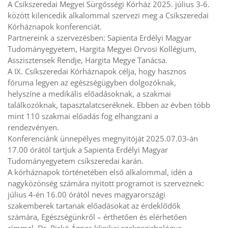
A Csíkszeredai Megyei Sürgősségi Kórház 2025. július 3-6.
között kilencedik alkalommal szervezi meg a Csíkszeredai
Kórháznapok konferenciát.
Partnereink a szervezésben: Sapienta Erdélyi Magyar
Tudományegyetem, Hargita Megyei Orvosi Kollégium,
Asszisztensek Rendje, Hargita Megye Tanácsa.
A IX. Csíkszeredai Kórháznapok célja, hogy hasznos
fóruma legyen az egészségügyben dolgozóknak,
helyszíne a medikális előadásoknak, a szakmai
találkozóknak, tapasztalatcseréknek. Ebben az évben több
mint 110 szakmai előadás fog elhangzani a
rendezvényen.
Konferenciánk ünnepélyes megnyitóját 2025.07.03-án
17.00 órától tartjuk a Sapienta Erdélyi Magyar
Tudományegyetem csíkszeredai karán.
A kórháznapok történetében első alkalommal, idén a
nagyközönség számára nyitott programot is szerveznek:
július 4-én 16.00 órától neves magyarországi
szakemberek tartanak előadásokat az érdeklődők
számára, Egészségünkről – érthetően és elérhetően