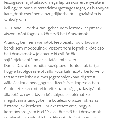
leszögezve: a juttatások megállapításakor érvényesíteni
kell egy minimális társadalmi igazságosságot, és bizonyos
kategóriák esetében a nyugdíjkorhatár kiigazítására is
szükség van.
18. Daniel David: A tanügyben nem lesznek leépítések,
viszont nőni fognak a kötelező heti óraszámok
A tanügyben nem várhatók leépítések, rövid távon a
bérek sem módosulnak, viszont nőni fognak a kötelező
heti óraszámok – jelentette ki csütörtöki
sajtótájékoztatóján az oktatási miniszter.
Daniel David elmondta: középtávon fontosnak tartja,
hogy a kidolgozás előtt álló közalkalmazotti bértörvény
tartsa tiszteletben a más jogszabályokban rögzített
vállalásokat a pedagógusok fizetésével kapcsolatban.
A miniszter szerint tekintettel az ország gazdaságának
állapotára, rövid távon két súlyos problémát kell
megoldani a tanügyben: a kötelező óraszámok és az
ösztöndíjak kérdését. Emlékeztetett arra, hogy a
kormányprogram is előírja a kötelező heti óraszámok
emelését a közoktatásban. Hozzátette: ‘azt lenne az