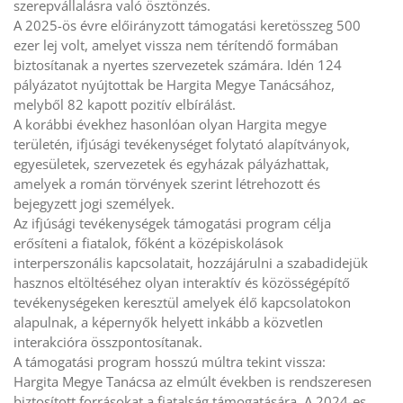
szerepvállalásra való ösztönzés.
A 2025-ös évre előirányzott támogatási keretösszeg 500
ezer lej volt, amelyet vissza nem térítendő formában
biztosítanak a nyertes szervezetek számára. Idén 124
pályázatot nyújtottak be Hargita Megye Tanácsához,
melyből 82 kapott pozitív elbírálást.
A korábbi évekhez hasonlóan olyan Hargita megye
területén, ifjúsági tevékenységet folytató alapítványok,
egyesületek, szervezetek és egyházak pályázhattak,
amelyek a román törvények szerint létrehozott és
bejegyzett jogi személyek.
Az ifjúsági tevékenységek támogatási program célja
erősíteni a fiatalok, főként a középiskolások
interperszonális kapcsolatait, hozzájárulni a szabadidejük
hasznos eltöltéséhez olyan interaktív és közösségépítő
tevékenységeken keresztül amelyek élő kapcsolatokon
alapulnak, a képernyők helyett inkább a közvetlen
interakcióra összpontosítanak.
A támogatási program hosszú múltra tekint vissza:
Hargita Megye Tanácsa az elmúlt években is rendszeresen
biztosított forrásokat a fiatalság támogatására. A 2024-es