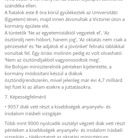
szándéka ellen.
A fiatalok este 8 óra körül gyülekeztek az Universității
(Egyetem) téren, majd innen átvonultak a Victoriei úton a
kormány épülete elé.
A tüntetők ‘Ne az egyetemistáktól vegyetek el’, ‘Az
ösztöndíj nem hóbort, hanem jog’, ‘Az oktatás nem csak a
pénzeseké’ és ‘Ne adjátok el a jövőnket’ feliratú táblákkal
vonultak fel. Egy óriási molinón pedig ez volt olvasható:
‘Nem az ösztöndíjakból vagyonosodtok meg’.
Ilie Bolojan miniszterelnök pénteken kijelentette, a
kormány módosítani készül a diákok
ösztöndíjrendszerén, mivel jelenleg már évi 4,7 milliárd
lejt fizet ki az állam ezekre a juttatásokra.
7. Képességfelmérő
• 9057 diák vett részt a kisebbségek anyanyelv- és
irodalom írásbeli vizsgáján
Több mint 9000 nyolcadik osztályt végzett diák vett részt
pénteken a kisebbségek anyanyelv- és irodalom írásbeli
vizsgáján – tájékoztatott az oktatási minisztérium.