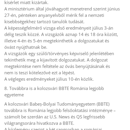
kísérlet miatt kizártak.
A minisztérium által jóváhagyott menetrend szerint június
27-én, pénteken anyanyelvből mérik fel a nemzeti
kisebbségekhez tartozó tanulók tudását.
A képességfelmérő vizsga első eredményeit július 3-án
délig teszik közzé. A vizsgázók aznap 14 és 18 óra között,
illetve 4-én és 5-én megtekinthetik a dolgozatukat és
óvást nyújthatnak be.
A vizsgázók egy szülő/törvényes képviselő jelenlétében
tekinthetik meg a kijavított dolgozatukat. A dolgozat
megtekintése nem feltétele az óvás benyújtásának és
nem is teszi kötelezővé ezt a lépést.
A végleges eredményeket július 10-én közlik.
8. Továbbra is a kolozsvári BBTE Románia legjobb
egyeteme
A kolozsvári Babeș-Bolyai Tudományegyetem (BBTE)
továbbra is Románia legjobb felsőoktatási intézménye –
számolt be szerdán az U.S. News és QS legfrissebb
világrangsorára hivatkozva a BBTE.
A közlemény szerint a két rangsorban a romániai