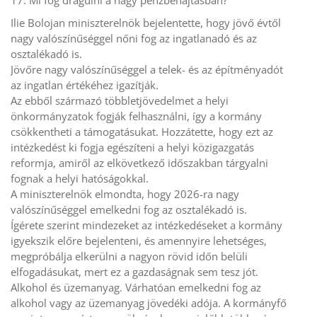
17. Mi fog drágulni a nagy pénzbehajtásban?
Ilie Bolojan miniszterelnök bejelentette, hogy jövő évtől
nagy valószínűséggel nőni fog az ingatlanadó és az
osztalékadó is.
Jövőre nagy valószínűséggel a telek- és az építményadót
az ingatlan értékéhez igazítják.
Az ebből származó többletjövedelmet a helyi
önkormányzatok fogják felhasználni, így a kormány
csökkentheti a támogatásukat. Hozzátette, hogy ezt az
intézkedést ki fogja egészíteni a helyi közigazgatás
reformja, amiről az elkövetkező időszakban tárgyalni
fognak a helyi hatóságokkal.
A miniszterelnök elmondta, hogy 2026-ra nagy
valószínűséggel emelkedni fog az osztalékadó is.
Ígérete szerint mindezeket az intézkedéseket a kormány
igyekszik előre bejelenteni, és amennyire lehetséges,
megpróbálja elkerülni a nagyon rövid időn belüli
elfogadásukat, mert ez a gazdaságnak sem tesz jót.
Alkohol és üzemanyag. Várhatóan emelkedni fog az
alkohol vagy az üzemanyag jövedéki adója. A kormányfő