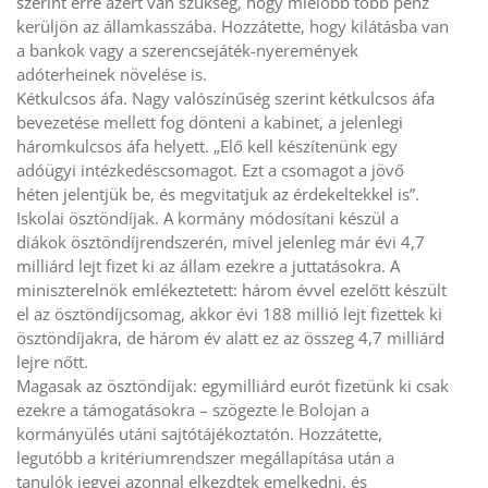
szerint erre azért van szükség, hogy mielőbb több pénz
kerüljön az államkasszába. Hozzátette, hogy kilátásba van
a bankok vagy a szerencsejáték-nyeremények
adóterheinek növelése is.
Kétkulcsos áfa. Nagy valószínűség szerint kétkulcsos áfa
bevezetése mellett fog dönteni a kabinet, a jelenlegi
háromkulcsos áfa helyett. „Elő kell készítenünk egy
adóügyi intézkedéscsomagot. Ezt a csomagot a jövő
héten jelentjük be, és megvitatjuk az érdekeltekkel is”.
Iskolai ösztöndíjak. A kormány módosítani készül a
diákok ösztöndíjrendszerén, mivel jelenleg már évi 4,7
milliárd lejt fizet ki az állam ezekre a juttatásokra. A
miniszterelnök emlékeztetett: három évvel ezelőtt készült
el az ösztöndíjcsomag, akkor évi 188 millió lejt fizettek ki
ösztöndíjakra, de három év alatt ez az összeg 4,7 milliárd
lejre nőtt.
Magasak az ösztöndíjak: egymilliárd eurót fizetünk ki csak
ezekre a támogatásokra – szögezte le Bolojan a
kormányülés utáni sajtótájékoztatón. Hozzátette,
legutóbb a kritériumrendszer megállapítása után a
tanulók jegyei azonnal elkezdtek emelkedni, és