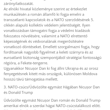
zárónyilatkozatát.
Az elnöki hivatal közleménye szerint az értekezlet
munkaülésén a román államfő ki fogja emelni a
transzatlanti kapcsolatok és a NATO szerződésének 5.
cikkén alapuló kollektív védelem jelentőségét. Ilyen
vonatkozásban támogatni fogja a védelmi kiadások
fokozatos növelésére, valamint a NATO elrettentő
képességének és védvonalának megerősítésére
vonatkozó döntéseket. Emellett szorgalmazni fogja, hogy
fordítsanak nagyobb figyelmet a keleti szárnyra és az
euroatlanti biztonság szempontjából stratégiai fontosságú
régióra, a Fekete-tengerre.
Ugyanakkor Nicușor Dan ki fog állni Ukrajna és az orosz
fenyegetésnek kitett más országok, különösen Moldova
hosszú távú támogatása mellett.
3. NATO-csúcs/Üdvözölte egymást Hágában Nicușor Dan
és Donald Trump
Üdvözölte egymást Nicușor Dan román és Donald Trump
amerikai elnök a szerdai hágai NATO-csúcstalálkozó előtt.