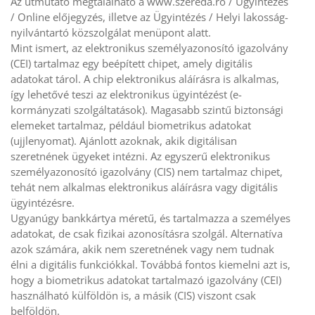
Az útmutató megtalálható a www.szereda.ro / Ügyintézés
/ Online előjegyzés, illetve az Ügyintézés / Helyi lakosság-
nyilvántartó közszolgálat menüpont alatt.
Mint ismert, az elektronikus személyazonosító igazolvány
(CEI) tartalmaz egy beépített chipet, amely digitális
adatokat tárol. A chip elektronikus aláírásra is alkalmas,
így lehetővé teszi az elektronikus ügyintézést (e-
kormányzati szolgáltatások). Magasabb szintű biztonsági
elemeket tartalmaz, például biometrikus adatokat
(ujjlenyomat). Ajánlott azoknak, akik digitálisan
szeretnének ügyeket intézni. Az egyszerű elektronikus
személyazonosító igazolvány (CIS) nem tartalmaz chipet,
tehát nem alkalmas elektronikus aláírásra vagy digitális
ügyintézésre.
Ugyanúgy bankkártya méretű, és tartalmazza a személyes
adatokat, de csak fizikai azonosításra szolgál. Alternatíva
azok számára, akik nem szeretnének vagy nem tudnak
élni a digitális funkciókkal. Továbbá fontos kiemelni azt is,
hogy a biometrikus adatokat tartalmazó igazolvány (CEI)
használható külföldön is, a másik (CIS) viszont csak
belföldön.