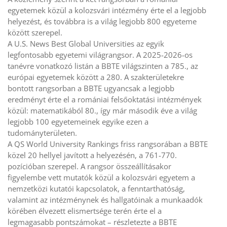
egyetemek közül a kolozsvári intézmény érte el a legjobb
helyezést, és továbbra is a világ legjobb 800 egyeteme
között szerepel.
A U.S. News Best Global Universities az egyik
legfontosabb egyetemi világrangsor. A 2025-2026-os
tanévre vonatkozó listán a BBTE világszinten a 785., az
európai egyetemek között a 280. A szakterületekre
bontott rangsorban a BBTE ugyancsak a legjobb
eredményt érte el a romániai felsőoktatási intézmények
közül: matematikából 80., így már második éve a világ
legjobb 100 egyetemeinek egyike ezen a
tudományterületen.
A QS World University Rankings friss rangsorában a BBTE
közel 20 hellyel javított a helyezésén, a 761-770.
pozícióban szerepel. A rangsor összeállításakor
figyelembe vett mutatók közül a kolozsvári egyetem a
nemzetközi kutatói kapcsolatok, a fenntarthatóság,
valamint az intézménynek és hallgatóinak a munkaadók
körében élvezett elismertsége terén érte el a
legmagasabb pontszámokat – részletezte a BBTE