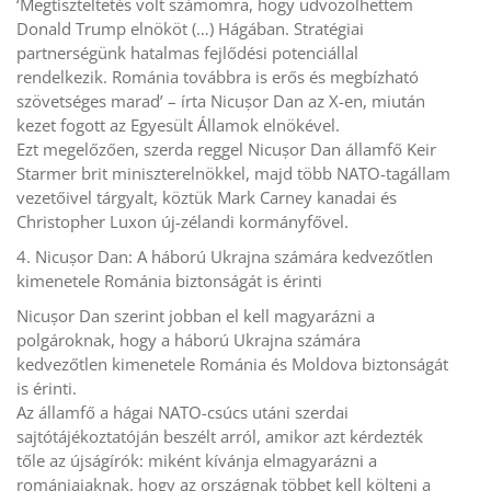
‘Megtiszteltetés volt számomra, hogy üdvözölhettem
Donald Trump elnököt (…) Hágában. Stratégiai
partnerségünk hatalmas fejlődési potenciállal
rendelkezik. Románia továbbra is erős és megbízható
szövetséges marad’ – írta Nicușor Dan az X-en, miután
kezet fogott az Egyesült Államok elnökével.
Ezt megelőzően, szerda reggel Nicușor Dan államfő Keir
Starmer brit miniszterelnökkel, majd több NATO-tagállam
vezetőivel tárgyalt, köztük Mark Carney kanadai és
Christopher Luxon új-zélandi kormányfővel.
4. Nicușor Dan: A háború Ukrajna számára kedvezőtlen
kimenetele Románia biztonságát is érinti
Nicușor Dan szerint jobban el kell magyarázni a
polgároknak, hogy a háború Ukrajna számára
kedvezőtlen kimenetele Románia és Moldova biztonságát
is érinti.
Az államfő a hágai NATO-csúcs utáni szerdai
sajtótájékoztatóján beszélt arról, amikor azt kérdezték
tőle az újságírók: miként kívánja elmagyarázni a
romániaiaknak, hogy az országnak többet kell költeni a