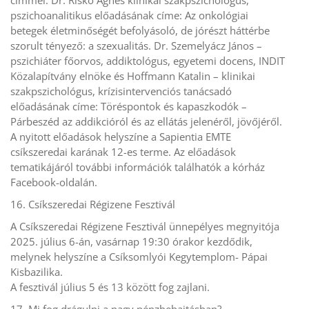
címmel. Dr. Riskó Ágnes klinikai szakpszichológus,
pszichoanalitikus előadásának címe: Az onkológiai
betegek életminőségét befolyásoló, de jórészt háttérbe
szorult tényező: a szexualitás. Dr. Szemelyácz János –
pszichiáter főorvos, addiktológus, egyetemi docens, INDIT
Közalapítvány elnöke és Hoffmann Katalin – klinikai
szakpszichológus, krízisintervenciós tanácsadó
előadásának címe: Töréspontok és kapaszkodók –
Párbeszéd az addikcióról és az ellátás jelenéről, jövőjéről.
A nyitott előadások helyszíne a Sapientia EMTE
csíkszeredai karának 12-es terme. Az előadások
tematikájáról további információk találhatók a kórház
Facebook-oldalán.
16. Csíkszeredai Régizene Fesztivál
A Csíkszeredai Régizene Fesztivál ünnepélyes megnyitója
2025. július 6-án, vasárnap 19:30 órakor kezdődik,
melynek helyszíne a Csíksomlyói Kegytemplom- Pápai
Kisbazilika.
A fesztivál július 5 és 13 között fog zajlani.