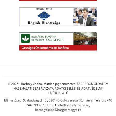
© 2026 - Borboly Csaba. Minden jog fenntartva!
FACEBOOK OLDALAM
HASZNÁLATI SZABÁLYZATA
ADATKEZELÉSI ÉS ADATVÉDELMI
TÁJÉKOZTATÓ
Elérhetőség: Szabadság tér 5., 530140 Csíkszereda (Románia) Telefon: +40
744 399 282 • E-mail:
info@borbolycsaba.ro
,
borbolycsaba@hargitamegye.ro