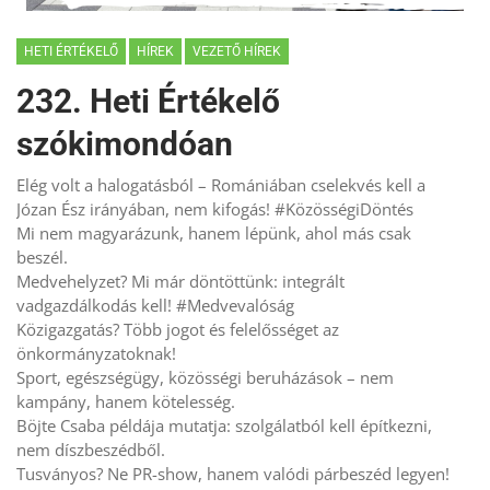
HETI ÉRTÉKELŐ
HÍREK
VEZETŐ HÍREK
232. Heti Értékelő
szókimondóan
Elég volt a halogatásból – Romániában cselekvés kell a
Józan Ész irányában, nem kifogás! #KözösségiDöntés
Mi nem magyarázunk, hanem lépünk, ahol más csak
beszél.
Medvehelyzet? Mi már döntöttünk: integrált
vadgazdálkodás kell! #Medvevalóság
Közigazgatás? Több jogot és felelősséget az
önkormányzatoknak!
Sport, egészségügy, közösségi beruházások – nem
kampány, hanem kötelesség.
Böjte Csaba példája mutatja: szolgálatból kell építkezni,
nem díszbeszédből.
Tusványos? Ne PR-show, hanem valódi párbeszéd legyen!