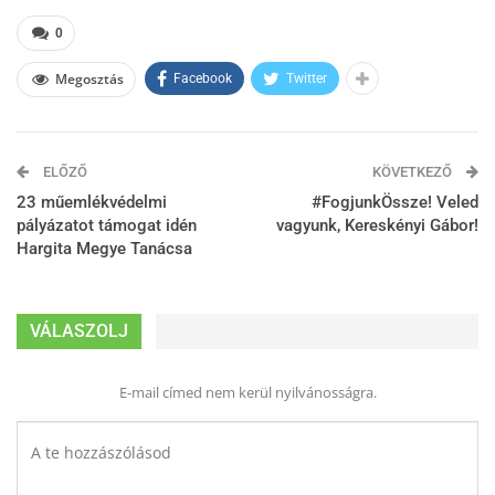
0
Megosztás
Facebook
Twitter
ELŐZŐ
KÖVETKEZŐ
23 műemlékvédelmi
#FogjunkÖssze! Veled
pályázatot támogat idén
vagyunk, Kereskényi Gábor!
Hargita Megye Tanácsa
VÁLASZOLJ
E-mail címed nem kerül nyilvánosságra.