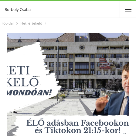
Borboly Csaba
Főoldal
Heti értékelő