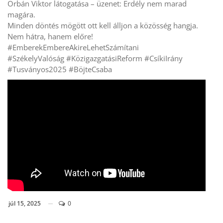
Orbán Viktor látogatása – üzenet: Erdély nem marad
magára.
Minden döntés mögött ott kell álljon a közösség hangja.
Nem hátra, hanem előre!
#EmberekEmbereAkireLehetSzámítani
#SzékelyValóság #KözigazgatásiReform #CsíkiIrány
#Tusványos2025 #BöjteCsaba
júl 15, 2025
0