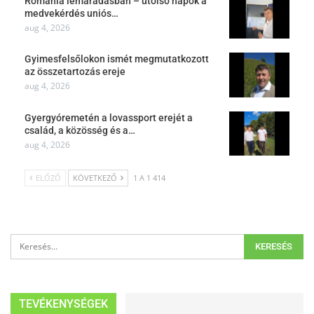
Románia lemaradásban – utolsó napok a
medvekérdés uniós…
aug 4, 2026
Gyimesfelsőlokon ismét megmutatkozott
az összetartozás ereje
aug 4, 2026
Gyergyóremetén a lovassport erejét a
család, a közösség és a…
aug 4, 2026
ELŐZŐ
KÖVETKEZŐ
1 A 1 414
TEVÉKENYSÉGEK