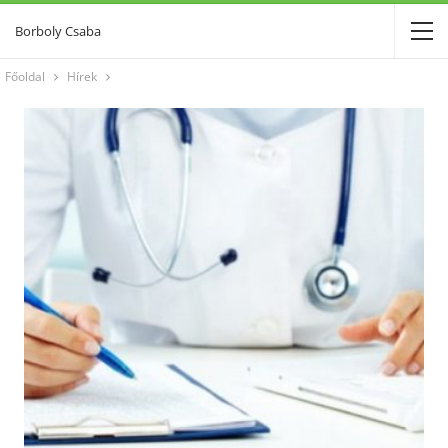
Borboly Csaba
Főoldal
Hírek