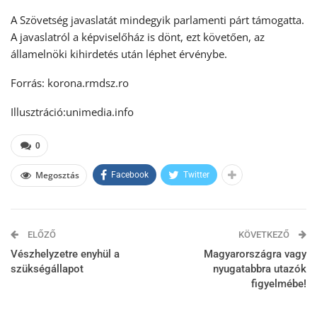
A Szövetség javaslatát mindegyik parlamenti párt támogatta.
A javaslatról a képviselőház is dönt, ezt követően, az
államelnöki kihirdetés után léphet érvénybe.
Forrás: korona.rmdsz.ro
Illusztráció:unimedia.info
0
Megosztás
Facebook
Twitter
ELŐZŐ
KÖVETKEZŐ
Vészhelyzetre enyhül a
Magyarországra vagy
szükségállapot
nyugatabbra utazók
figyelmébe!