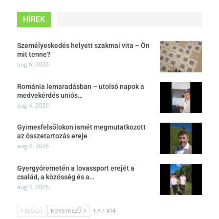
HÍREK
Személyeskedés helyett szakmai vita – Ön
mit tenne?
aug 6, 2026
Románia lemaradásban – utolsó napok a
medvekérdés uniós…
aug 4, 2026
Gyimesfelsőlokon ismét megmutatkozott
az összetartozás ereje
aug 4, 2026
Gyergyóremetén a lovassport erejét a
család, a közösség és a…
aug 4, 2026
ELŐZŐ
KÖVETKEZŐ
1 A 1 414