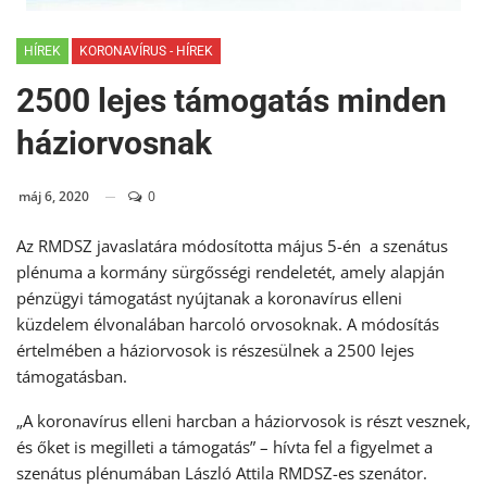
HÍREK
KORONAVÍRUS - HÍREK
2500 lejes támogatás minden
háziorvosnak
máj 6, 2020
0
Az RMDSZ javaslatára módosította május 5-én a szenátus
plénuma a kormány sürgősségi rendeletét, amely alapján
pénzügyi támogatást nyújtanak a koronavírus elleni
küzdelem élvonalában harcoló orvosoknak. A módosítás
értelmében a háziorvosok is részesülnek a 2500 lejes
támogatásban.
„A koronavírus elleni harcban a háziorvosok is részt vesznek,
és őket is megilleti a támogatás” – hívta fel a figyelmet a
szenátus plénumában László Attila RMDSZ-es szenátor.