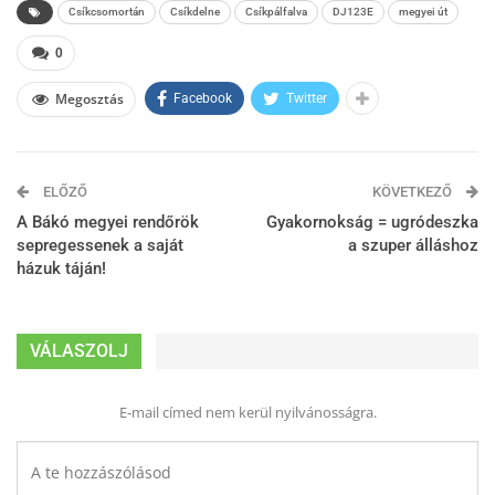
Csíkcsomortán
Csíkdelne
Csíkpálfalva
DJ123E
megyei út
0
Megosztás
Facebook
Twitter
ELŐZŐ
KÖVETKEZŐ
A Bákó megyei rendőrök
Gyakornokság = ugródeszka
sepregessenek a saját
a szuper álláshoz
házuk táján!
VÁLASZOLJ
E-mail címed nem kerül nyilvánosságra.