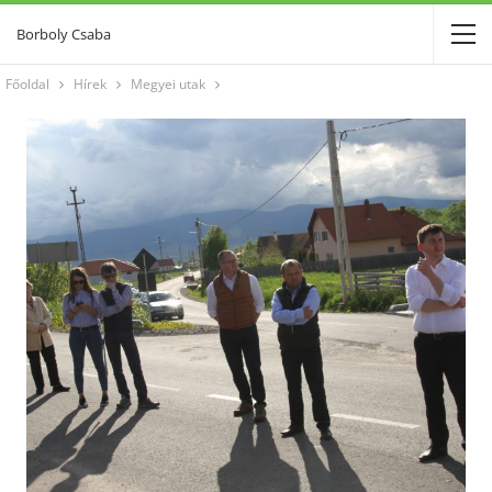
Borboly Csaba
Főoldal
Hírek
Megyei utak