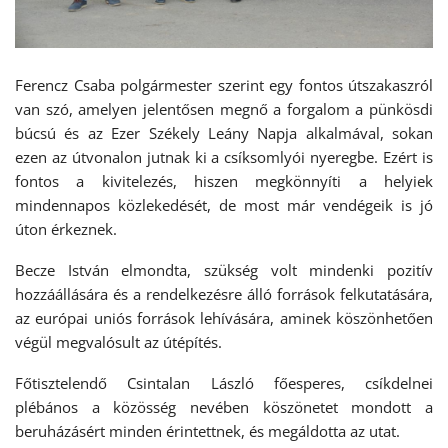
Ferencz Csaba polgármester szerint egy fontos útszakaszról
van szó, amelyen jelentősen megnő a forgalom a pünkösdi
búcsú és az Ezer Székely Leány Napja alkalmával, sokan
ezen az útvonalon jutnak ki a csíksomlyói nyeregbe. Ezért is
fontos a kivitelezés, hiszen megkönnyíti a helyiek
mindennapos közlekedését, de most már vendégeik is jó
úton érkeznek.
Becze István elmondta, szükség volt mindenki pozitív
hozzáállására és a rendelkezésre álló források felkutatására,
az európai uniós források lehívására, aminek köszönhetően
végül megvalósult az útépítés.
Főtisztelendő Csintalan László főesperes, csíkdelnei
plébános a közösség nevében köszönetet mondott a
beruházásért minden érintettnek, és megáldotta az utat.