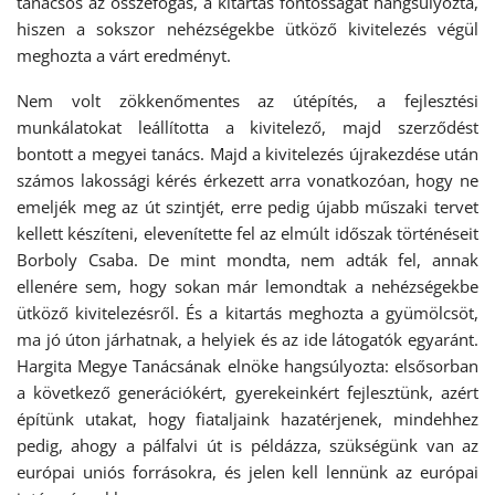
tanácsos az összefogás, a kitartás fontosságát hangsúlyozta,
hiszen a sokszor nehézségekbe ütköző kivitelezés végül
meghozta a várt eredményt.
Nem volt zökkenőmentes az útépítés, a fejlesztési
munkálatokat leállította a kivitelező, majd szerződést
bontott a megyei tanács. Majd a kivitelezés újrakezdése után
számos lakossági kérés érkezett arra vonatkozóan, hogy ne
emeljék meg az út szintjét, erre pedig újabb műszaki tervet
kellett készíteni, elevenítette fel az elmúlt időszak történéseit
Borboly Csaba. De mint mondta, nem adták fel, annak
ellenére sem, hogy sokan már lemondtak a nehézségekbe
ütköző kivitelezésről. És a kitartás meghozta a gyümölcsöt,
ma jó úton járhatnak, a helyiek és az ide látogatók egyaránt.
Hargita Megye Tanácsának elnöke hangsúlyozta: elsősorban
a következő generációkért, gyerekeinkért fejlesztünk, azért
építünk utakat, hogy fiataljaink hazatérjenek, mindehhez
pedig, ahogy a pálfalvi út is példázza, szükségünk van az
európai uniós forrásokra, és jelen kell lennünk az európai