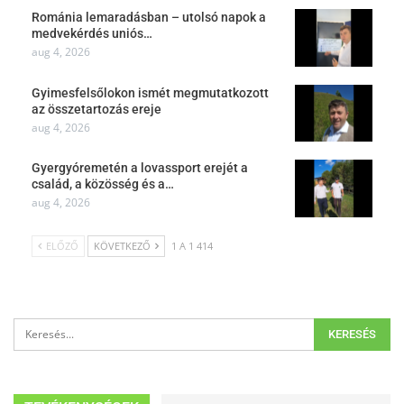
Románia lemaradásban – utolsó napok a
medvekérdés uniós…
aug 4, 2026
Gyimesfelsőlokon ismét megmutatkozott
az összetartozás ereje
aug 4, 2026
Gyergyóremetén a lovassport erejét a
család, a közösség és a…
aug 4, 2026
ELŐZŐ
KÖVETKEZŐ
1 A 1 414