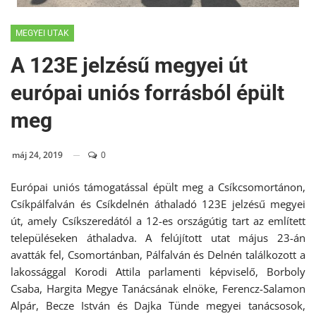
MEGYEI UTAK
A 123E jelzésű megyei út
európai uniós forrásból épült
meg
máj 24, 2019
0
Európai uniós támogatással épült meg a Csíkcsomortánon,
Csíkpálfalván és Csíkdelnén áthaladó 123E jelzésű megyei
út, amely Csíkszeredától a 12-es országútig tart az említett
településeken áthaladva. A felújított utat május 23-án
avatták fel, Csomortánban, Pálfalván és Delnén találkozott a
lakossággal Korodi Attila parlamenti képviselő, Borboly
Csaba, Hargita Megye Tanácsának elnöke, Ferencz-Salamon
Alpár, Becze István és Dajka Tünde megyei tanácsosok,