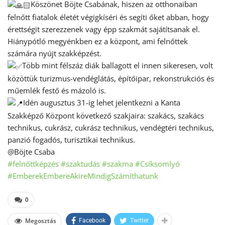
Köszönet Böjte Csabának, hiszen az otthonaiban
felnőtt fiatalok életét végigkíséri és segíti őket abban, hogy
érettségit szerezzenek vagy épp szakmát sajátítsanak el.
Hiánypótló megyénkben ez a központ, ami felnőttek
számára nyújt szakképzést.
Több mint félszáz diák ballagott el innen sikeresen, volt
közöttük turizmus-vendéglátás, építőipar, rekonstrukciós és
műemlék festő és mázoló is.
Idén augusztus 31-ig lehet jelentkezni a Kanta
Szakképző Központ következő szakjaira: szakács, szakács
technikus, cukrász, cukrász technikus, vendégtéri technikus,
panzió fogadós, turisztikai technikus.
@Böjte Csaba
#felnőttképzés
#szaktudás
#szakma
#Csíksomlyó
#EmberekEmbereAkireMindigSzámíthatunk
0
Megosztás
Facebook
Twitter