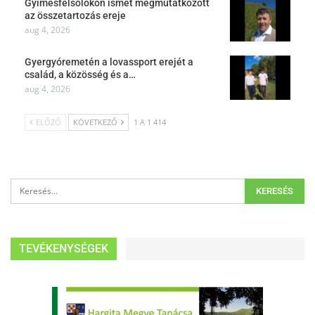
Gyimesfelsőlokon ismét megmutatkozott
az összetartozás ereje
aug 4, 2026
Gyergyóremetén a lovassport erejét a
család, a közösség és a…
aug 4, 2026
ELŐZŐ
KÖVETKEZŐ
1 A 1 414
TEVÉKENYSÉGEK