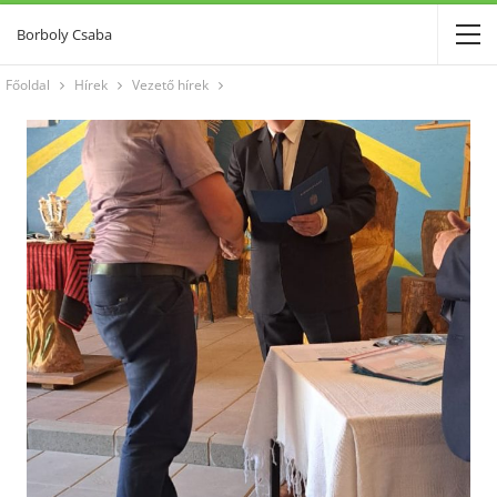
Borboly Csaba
Főoldal
Hírek
Vezető hírek