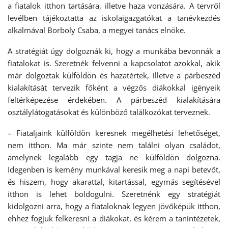
a fiatalok itthon tartására, illetve haza vonzására. A tervről
levélben tájékoztatta az iskolaigazgatókat a tanévkezdés
alkalmával Borboly Csaba, a megyei tanács elnöke.
A stratégiát úgy dolgoznák ki, hogy a munkába bevonnák a
fiatalokat is. Szeretnék felvenni a kapcsolatot azokkal, akik
már dolgoztak külföldön és hazatértek, illetve a párbeszéd
kialakítását tervezik főként a végzős diákokkal igényeik
feltérképezése érdekében. A párbeszéd kialakítására
osztálylátogatásokat és különböző találkozókat terveznek.
– Fiataljaink külföldön keresnek megélhetési lehetőséget,
nem itthon. Ma már szinte nem találni olyan családot,
amelynek legalább egy tagja ne külföldön dolgozna.
Idegenben is kemény munkával keresik meg a napi betevőt,
és hiszem, hogy akarattal, kitartással, egymás segítésével
itthon is lehet boldogulni. Szeretnénk egy stratégiát
kidolgozni arra, hogy a fiataloknak legyen jövőképük itthon,
ehhez fogjuk felkeresni a diákokat, és kérem a tanintézetek,