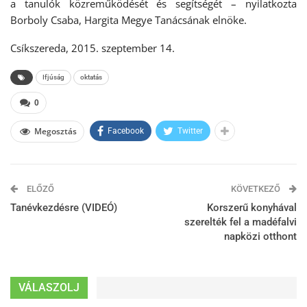
a tanulók közreműködését és segítségét – nyilatkozta
Borboly Csaba, Hargita Megye Tanácsának elnöke.
Csíkszereda, 2015. szeptember 14.
Ifjúság
oktatás
0
Megosztás
Facebook
Twitter
ELŐZŐ
KÖVETKEZŐ
Tanévkezdésre (VIDEÓ)
Korszerű konyhával
szerelték fel a madéfalvi
napközi otthont
VÁLASZOLJ