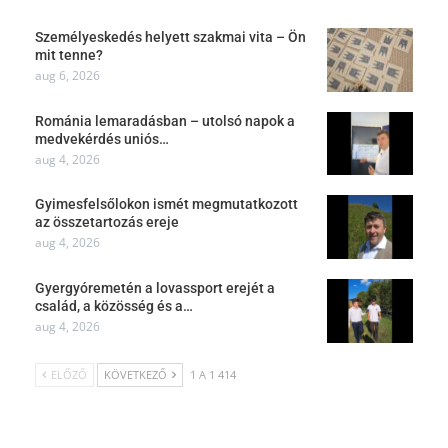
Személyeskedés helyett szakmai vita – Ön
mit tenne?
aug 6, 2026
Románia lemaradásban – utolsó napok a
medvekérdés uniós…
aug 4, 2026
Gyimesfelsőlokon ismét megmutatkozott
az összetartozás ereje
aug 4, 2026
Gyergyóremetén a lovassport erejét a
család, a közösség és a…
aug 4, 2026
ELŐZŐ
KÖVETKEZŐ
1 A 1 414