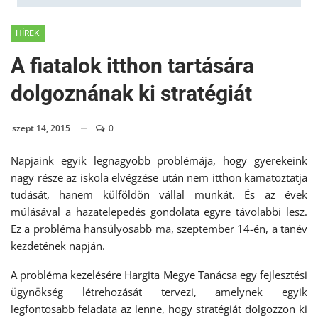
HÍREK
A fiatalok itthon tartására
dolgoznának ki stratégiát
szept 14, 2015
0
Napjaink egyik legnagyobb problémája, hogy gyerekeink
nagy része az iskola elvégzése után nem itthon kamatoztatja
tudását, hanem külföldön vállal munkát. És az évek
múlásával a hazatelepedés gondolata egyre távolabbi lesz.
Ez a probléma hansúlyosabb ma, szeptember 14-én, a tanév
kezdetének napján.
A probléma kezelésére Hargita Megye Tanácsa egy fejlesztési
ügynökség létrehozását tervezi, amelynek egyik
legfontosabb feladata az lenne, hogy stratégiát dolgozzon ki