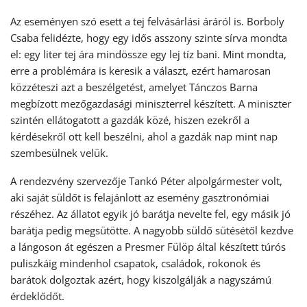
Az eseményen szó esett a tej felvásárlási áráról is. Borboly
Csaba felidézte, hogy egy idős asszony szinte sírva mondta
el: egy liter tej ára mindössze egy lej tíz bani. Mint mondta,
erre a problémára is keresik a választ, ezért hamarosan
közzéteszi azt a beszélgetést, amelyet Tánczos Barna
megbízott mezőgazdasági miniszterrel készített. A miniszter
szintén ellátogatott a gazdák közé, hiszen ezekről a
kérdésekről ott kell beszélni, ahol a gazdák nap mint nap
szembesülnek velük.
A rendezvény szervezője Tankó Péter alpolgármester volt,
aki saját süldőt is felajánlott az esemény gasztronómiai
részéhez. Az állatot egyik jó barátja nevelte fel, egy másik jó
barátja pedig megsütötte. A nagyobb süldő sütésétől kezdve
a lángoson át egészen a Presmer Fülöp által készített túrós
puliszkáig mindenhol csapatok, családok, rokonok és
barátok dolgoztak azért, hogy kiszolgálják a nagyszámú
érdeklődőt.