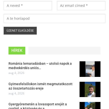
HÍREK
Románia lemaradásban – utolsó napok a
medvekérdés uniós…
aug 4, 2026
Gyimesfelsőlokon ismét megmutatkozott
az összetartozás ereje
aug 4, 2026
Gyergyóremetén a lovassport erejét a
család, a közösség és a…