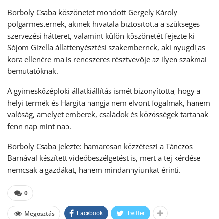
Borboly Csaba köszönetet mondott Gergely Károly
polgármesternek, akinek hivatala biztosította a szükséges
szervezési hátteret, valamint külön köszönetét fejezte ki
Sójom Gizella állattenyésztési szakembernek, aki nyugdíjas
kora ellenére ma is rendszeres résztvevője az ilyen szakmai
bemutatóknak.
A gyimesközéploki állatkiállítás ismét bizonyította, hogy a
helyi termék és Hargita hangja nem elvont fogalmak, hanem
valóság, amelyet emberek, családok és közösségek tartanak
fenn nap mint nap.
Borboly Csaba jelezte: hamarosan közzéteszi a Tánczos
Barnával készített videóbeszélgetést is, mert a tej kérdése
nemcsak a gazdákat, hanem mindannyiunkat érinti.
0
Megosztás
Facebook
Twitter