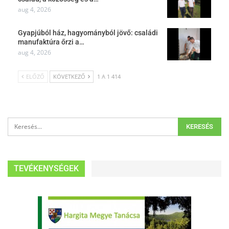
aug 4, 2026
Gyapjúból ház, hagyományból jövő: családi
manufaktúra őrzi a…
aug 4, 2026
ELŐZŐ
KÖVETKEZŐ
1 A 1 414
TEVÉKENYSÉGEK