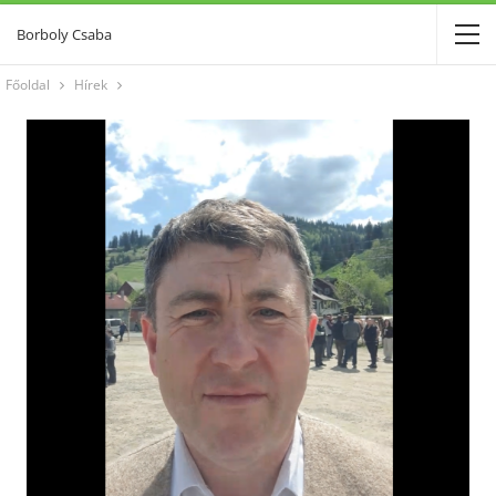
Borboly Csaba
Főoldal
Hírek