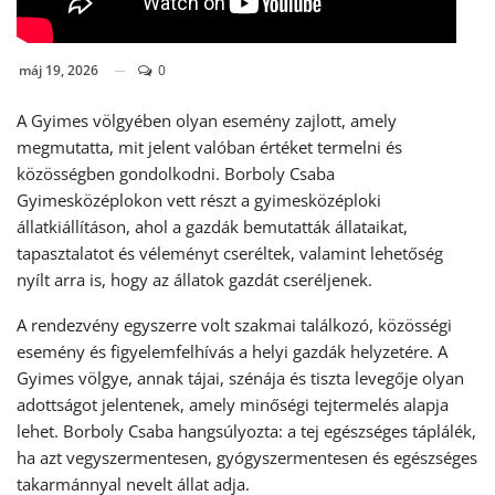
máj 19, 2026
0
A Gyimes völgyében olyan esemény zajlott, amely
megmutatta, mit jelent valóban értéket termelni és
közösségben gondolkodni. Borboly Csaba
Gyimesközéplokon vett részt a gyimesközéploki
állatkiállításon, ahol a gazdák bemutatták állataikat,
tapasztalatot és véleményt cseréltek, valamint lehetőség
nyílt arra is, hogy az állatok gazdát cseréljenek.
A rendezvény egyszerre volt szakmai találkozó, közösségi
esemény és figyelemfelhívás a helyi gazdák helyzetére. A
Gyimes völgye, annak tájai, szénája és tiszta levegője olyan
adottságot jelentenek, amely minőségi tejtermelés alapja
lehet. Borboly Csaba hangsúlyozta: a tej egészséges táplálék,
ha azt vegyszermentesen, gyógyszermentesen és egészséges
takarmánnyal nevelt állat adja.