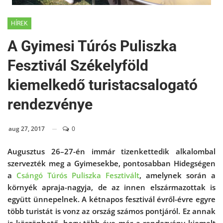
HÍREK
A Gyimesi Túrós Puliszka
Fesztivál Székelyföld
kiemelkedő turistacsalogató
rendezvénye
aug 27, 2017
0
Augusztus 26–27-én immár tizenkettedik alkalombal
szervezték meg a Gyimesekbe, pontosabban Hidegségen
a
Csángó Túrós Puliszka Fesztivált
, amelynek során a
környék apraja-nagyja, de az innen elszármazottak is
együtt ünnepelnek. A kétnapos fesztivál évről-évre egyre
több turistát is vonz az ország számos pontjáról. Ez annak