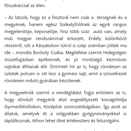
főszakáccsal az élen.
– Az látszik, hogy ez a fesztivál nem csak a térségnek és a
megyének, hanem egész Székelyföldnek az egyik rangos
megjelenítője, képviselője, hisz több száz autó van, amely
más megyei rendszámmal érkezett, Erdély különböző
részeiről, sőt a Kárpátokon túlról is szép számban jöttek ma
ide – mondta Borboly Csaba. Megítélése szerint Hidegségen
összefogásban építkeznek, és jó minőségű kézműves
sajtokat állítanak elő. Örömteli hír az is, hogy rövidesen az
üzletek polcain is ott lesz a gyimesi sajt, amit a szövetkezet
rövidesen induló gyárában készítenek.
A megyeelnök szerint a vendéglátást fogja erősíteni az is,
hogy elindult megyénk első engedélyezett kisvágóhídja
Gyimesfelsőlokon, Középlok szomszédságában. Így azok az
állatok, amelyek itt a völgyekben gyógynövényekkel is
táplálkoznak, itthon lehet őket értékesíteni és felszolgálni.