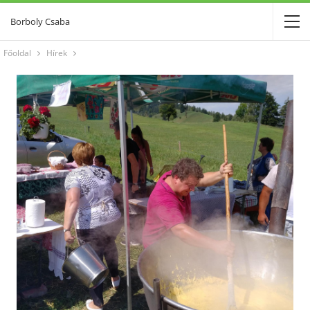
Borboly Csaba
Főoldal
Hírek