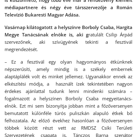
is köszönhető, hogy több éve már a rendezvény kiemelt
médiapartnere és négy éve társszervezője a Román
Televízió Bukaresti Magyar Adása.
Vasárnap kilátogatott a helyszínre Borboly Csaba, Hargita
Megye Tanácsának elnöke is, aki g
ratulált Csilip Árpád
szervezőnek, aki szívügyének tekinti a fesztivál
megrendezését.
– Ez a fesztivál egy olyan hagyományos étkünknek
népszerűsíti, amely mindig is a székely embernek
alaptáplálék volt és minket jellemez. Ugyanakkor ennek az
elkészítési módja, a használt ízek tekintetében nagyon
érdekes ajánlattal tudunk lenni mindenki számára –
fogalmazott a helyszínen Borboly Csaba megyeitanács-
elnök. Ezt mi sem bizonyítja jobban mint a főzőversenyen
bemutatott különféle túrós puliszkán alapuló étkek bő
felhozatala. Az előző évekhez hasonlóan a főzőversenyen
többek között részt vett az RMDSZ Csíki Területi
Szervezetének csapata is, Tánczos Barna szenátor