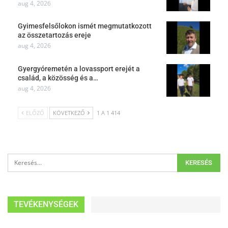
aug 4, 2026
Gyimesfelsőlokon ismét megmutatkozott
az összetartozás ereje
aug 4, 2026
Gyergyóremetén a lovassport erejét a
család, a közösség és a…
aug 4, 2026
ELŐZŐ
KÖVETKEZŐ
1 A 1 414
TEVÉKENYSÉGEK