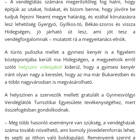
– A vendéglátás számára megerősítőleg fog hatni, hogy
építjük az utakat, hidakat, és bízom benne, hogy jövőre be
tudjuk fejezni Neamț megye határáig, és ezáltal körutazásra
lesz lehetőség Gyergyó, Gyilkos-tó, Békás-szoros és vissza
Hidegségen, jó járható út lesz, ami jót tesz a
vendégforgalomnak – mutatott rá a megyeitanács-elnök.
A túrós puliszka mellet a gyimesi kenyér is a figyelem
középpontjába került ma Hidegségen, a megyeelnök erről
szóló
helyszíni videójából
kiderül, hogy a gyimesi kenyér
iránt olyan nagy a kereslet, hogy az ma már Bukarestben és
a többi nagyvárosban is megvásárolható.
A helyszínen a szervezők mellett gratulált a Gyimesvölgyi
Vendéglátók Turisztikai Egyesülete tevékenységéhez, mert
összefogésban gondolkodnak.
– Még több hasonló eseményre van szükség, a vendégházak
száma tovább növelhető, ami komoly jövedelemforrás lehet,
és segíti az itthon való boldogulást. Reményeink szerint a