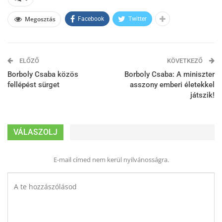
Megosztás
Facebook
Twitter
ELŐZŐ
KÖVETKEZŐ
Borboly Csaba közös
Borboly Csaba: A miniszter
fellépést sürget
asszony emberi életekkel
játszik!
VÁLASZOLJ
E-mail címed nem kerül nyilvánosságra.