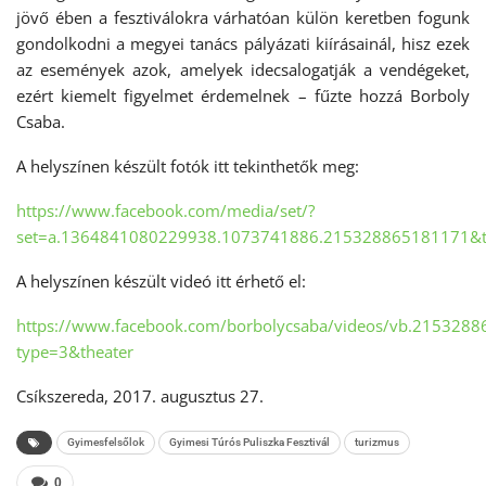
jövő ében a fesztiválokra várhatóan külön keretben fogunk
gondolkodni a megyei tanács pályázati kiírásainál, hisz ezek
az események azok, amelyek idecsalogatják a vendégeket,
ezért kiemelt figyelmet érdemelnek – fűzte hozzá Borboly
Csaba.
A helyszínen készült fotók itt tekinthetők meg:
https://www.facebook.com/media/set/?
set=a.1364841080229938.1073741886.215328865181171&
A helyszínen készült videó itt érhető el:
https://www.facebook.com/borbolycsaba/videos/vb.21532
type=3&theater
Csíkszereda, 2017. augusztus 27.
Gyimesfelsőlok
Gyimesi Túrós Puliszka Fesztivál
turizmus
0