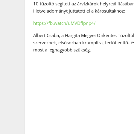
10 tűzoltó segített az árvízkárok helyreállításáb
illetve adományt juttatott el a károsultakhoz:
https://fb.watch/uMVDflpnp4/
Albert Csaba, a Hargita Megyei Önkéntes Tűzoltó
szerveznek, elsősorban krumplira, fertőtlenítő-
most a legnagyobb szükség.