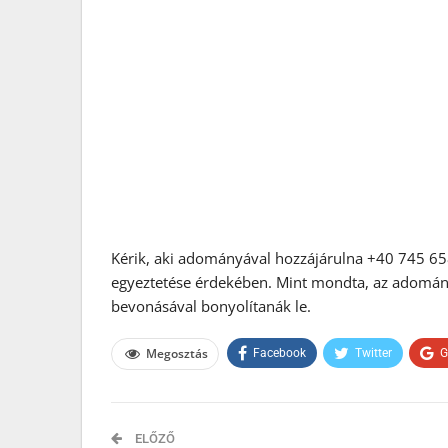
Kérik, aki adományával hozzájárulna +40 745 65
egyeztetése érdekében. Mint mondta, az adományo
bevonásával bonyolítanák le.
Megosztás
Facebook
Twitter
G
ELŐZŐ