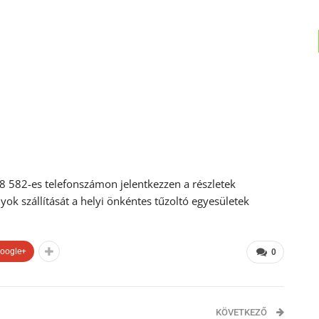
8 582-es telefonszámon jelentkezzen a részletek
k szállítását a helyi önkéntes tűzoltó egyesületek
oogle+
0
KÖVETKEZŐ