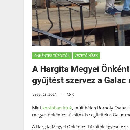
ÖNKÉNTES TŰZOLTÓK
VEZETŐ HÍREK
A Hargita Megyei Önként
gyűjtést szervez a Galac
szept 23, 2024
0
Mint
korábban írtuk
, múlt héten Borboly Csaba,
megyei önkéntes tűzoltók is segítettek a Galac me
A Hargita Megyei Önkéntes Tűzoltók Egyesüle sz