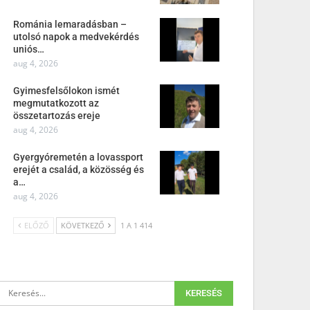
Románia lemaradásban –
utolsó napok a medvekérdés
uniós…
aug 4, 2026
Gyimesfelsőlokon ismét
megmutatkozott az
összetartozás ereje
aug 4, 2026
Gyergyóremetén a lovassport
erejét a család, a közösség és
a…
aug 4, 2026
ELŐZŐ
KÖVETKEZŐ
1 A 1 414