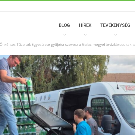
BLOG
HÍREK
TEVÉKENYSÉG
Önkéntes Tűzoltók Egyesülete gyűjtést szervez a Galac megyei árvízkárosultakn