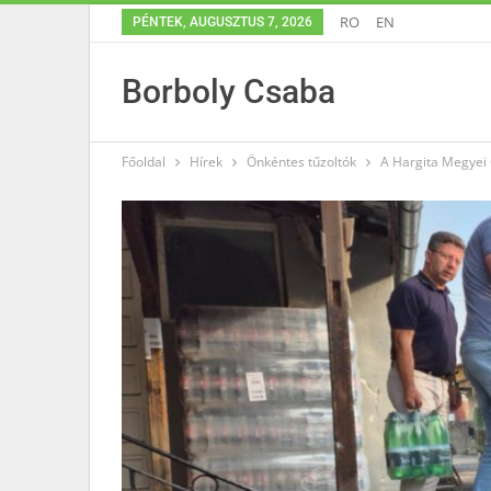
RO
EN
PÉNTEK, AUGUSZTUS 7, 2026
Borboly Csaba
Főoldal
Hírek
Önkéntes tűzoltók
A Hargita Megyei 