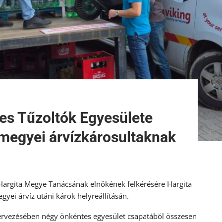
es Tűzoltók Egyesülete
 megyei árvízkárosultaknak
 Hargita Megye Tanácsának elnökének felkérésére Hargita
gyei árvíz utáni károk helyreállításán.
ervezésében négy önkéntes egyesület csapatából összesen