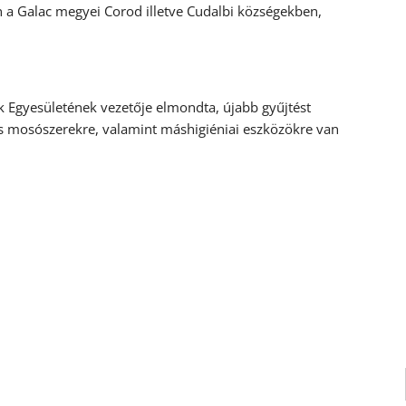
an a Galac megyei Corod illetve Cudalbi községekben,
k Egyesületének vezetője elmondta, újabb gyűjtést
 és mosószerekre, valamint máshigiéniai eszközökre van