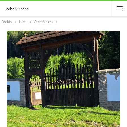
Borboly Csaba
Főoldal
Hírek
Vezető hírek