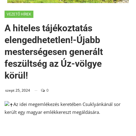
VEZETŐ HÍREK
A hiteles tájékoztatás
elengedhetetlen!-Újabb
mesterségesen generált
feszültség az Úz-völgye
körül!
szept 25, 2024
0
Az idei megemlékezés keretében Csuklyánkánál sor
került egy magyar emlékkereszt megáldására.