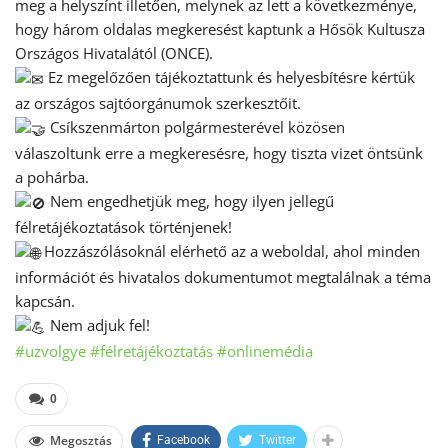
meg a helyszínt illetően, melynek az lett a következménye,
hogy három oldalas megkeresést kaptunk a Hősök Kultusza
Országos Hivatalától (ONCE).
Ez megelőzően tájékoztattunk és helyesbítésre kértük
az országos sajtóorgánumok szerkesztőit.
Csíkszenmárton polgármesterével közösen
válaszoltunk erre a megkeresésre, hogy tiszta vizet öntsünk
a pohárba.
Nem engedhetjük meg, hogy ilyen jellegű
félretájékoztatások történjenek!
Hozzászólásoknál elérhető az a weboldal, ahol minden
információt és hivatalos dokumentumot megtalálnak a téma
kapcsán.
Nem adjuk fel!
#uzvolgye
#félretájékoztatás
#onlinemédia
0
Megosztás
Facebook
Twitter