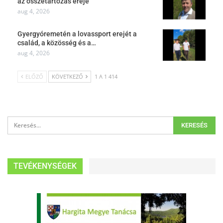
az összetartozás ereje
aug 4, 2026
Gyergyóremetén a lovassport erejét a
család, a közösség és a…
aug 4, 2026
ELŐZŐ
KÖVETKEZŐ
1 A 1 414
TEVÉKENYSÉGEK