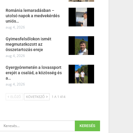
Románia lemaradásban –
utolsó napok a medvekérdés
uniós…
aug 4, 2026
Gyimesfelsőlokon ismét
megmutatkozott az
összetartozás ereje
aug 4, 2026
Gyergyóremetén a lovassport
erejét a család, a közösség és
a…
aug 4, 2026
ELŐZŐ
KÖVETKEZŐ
1 A 1 414