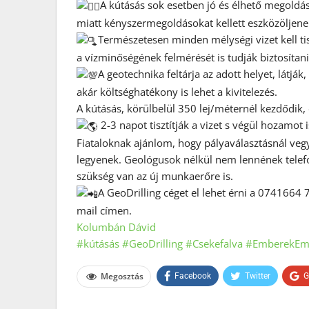
A kútásás sok esetben jó és élhető megoldás 
miatt kényszermegoldásokat kellett eszközöljene
Természetesen minden mélységi vizet kell tiszt
a vízminőségének felmérését is tudják biztosítani
A geotechnika feltárja az adott helyet, látj
akár költséghatékony is lehet a kivitelezés.
A kútásás, körülbelül 350 lej/méternél kezdődik,
2-3 napot tisztítják a vizet s végül hozamot
Fiataloknak ajánlom, hogy pályaválasztásnál veg
legyenek. Geológusok nélkül nem lennének telef
szükség van az új munkaerőre is.
A GeoDrilling céget el lehet érni a 074166
mail címen.
Kolumbán Dávid
#kútásás
#GeoDrilling
#Csekefalva
#EmberekEmb
Megosztás
Facebook
Twitter
G