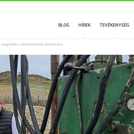
BLOG
HÍREK
TEVÉKENYSÉG
jó megoldás a klímaváltozás kihívásaira