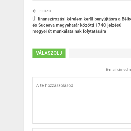
ELŐZŐ
Új finanszírozási kérelem kerül benyújtásra a Bélb
és Suceava megyehatár közötti 174C jelzésű
megyei út munkálatainak folytatására
VÁLASZOLJ
E-mail címed 