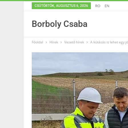
RO
EN
CSÜTÖRTÖK, AUGUSZTUS 6, 2026
Borboly Csaba
Főoldal
Hírek
Vezető hírek
A kútásás is lehet egy 