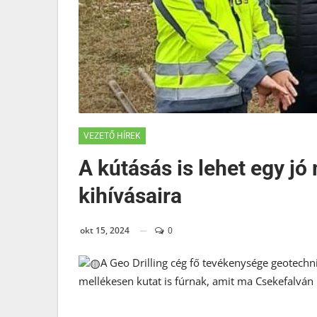
VEZETŐ HÍREK
A kútásás is lehet egy j
kihívásaira
okt 15, 2024
0
A Geo Drilling cég fő tevékenysége geotechn
mellékesen kutat is fúrnak, amit ma Csekefalván