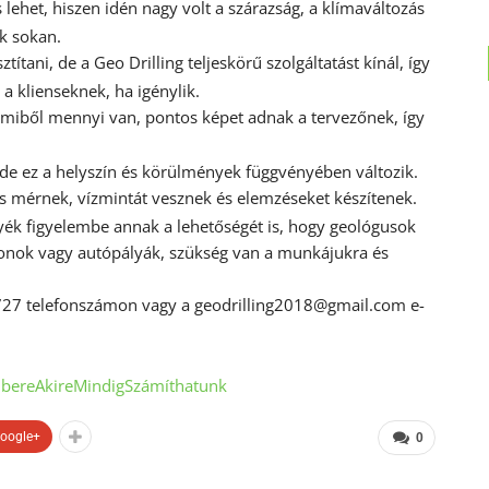
lehet, hiszen idén nagy volt a szárazság, a klímaváltozás
k sokan.
ítani, de a Geo Drilling teljeskörű szolgáltatást kínál, így
 a klienseknek, ha igénylik.
ák, miből mennyi van, pontos képet adnak a tervezőnek, így
 de ez a helyszín és körülmények függvényében változik.
 is mérnek, vízmintát vesznek és elemzéseket készítenek.
yék figyelembe annak a lehetőségét is, hogy geológusok
onok vagy autópályák, szükség van a munkájukra és
4 727 telefonszámon vagy a
geodrilling2018@gmail.com
e-
ereAkireMindigSzámíthatunk
oogle+
0