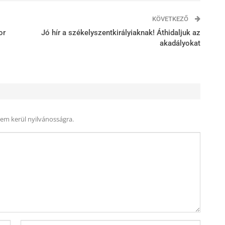
KÖVETKEZŐ
or
Jó hír a székelyszentkirályiaknak! Áthidaljuk az
akadályokat
nem kerül nyilvánosságra.