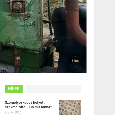
HÍREK
Személyeskedés helyett
szakmai vita – Ön mit tenne?
aug 6, 2026