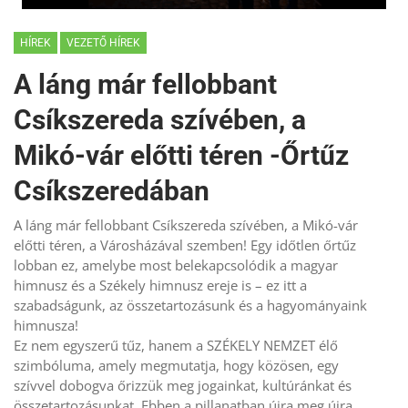
HÍREK
VEZETŐ HÍREK
A láng már fellobbant
Csíkszereda szívében, a
Mikó-vár előtti téren -Őrtűz
Csíkszeredában
A láng már fellobbant Csíkszereda szívében, a Mikó-vár
előtti téren, a Városházával szemben! Egy időtlen őrtűz
lobban ez, amelybe most belekapcsolódik a magyar
himnusz és a Székely himnusz ereje is – ez itt a
szabadságunk, az összetartozásunk és a hagyományaink
himnusza!
Ez nem egyszerű tűz, hanem a SZÉKELY NEMZET élő
szimbóluma, amely megmutatja, hogy közösen, egy
szívvel dobogva őrizzük meg jogainkat, kultúránkat és
összetartozásunkat. Ebben a pillanatban újra meg újra