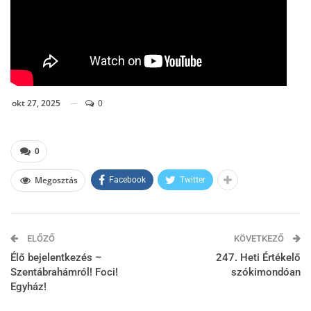
okt 27, 2025
0
0
Megosztás
Facebook
Twitter
ELŐZŐ
KÖVETKEZŐ
Élő bejelentkezés –
247. Heti Értékelő
Szentábrahámról! Foci!
szókimondóan
Egyház!