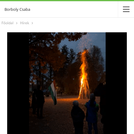
Borboly Csaba
Főoldal
Hírek