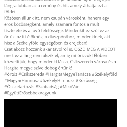
lángra lobban az a remény és hit, amely áthatja ezt a
földet.
Közösen állunk itt, nem csupán városként, hanem egy
erős közösségként, amely számára fontos a múlt
tisztelete és a jövő felelőssége. Mindenkihez szól ez az
őrtűz: az itt élőkhöz, a diaszpórához, mindenkinek, aki
hisz a Székelyföld egységében és erejében!
Csatlakozz hozzánk akár távolról is, OSZD MEG A VIDEÓT!
mert ez a láng nem alszik el, amíg mi őrizzük! Élőben
közvetítjük, hogy mindenki lássa, Csíkszereda városa és a
Hargita megye szíve dobog értünk!
#őrtűz #Csíkszereda #HargitaMegyeTanácsa #Székelyföld
#MagyarHimnusz #SzékelyHimnusz #Közösség
#Összetartozás #Szabadság #MikóVár
#EgyüttErősebbekVagyunk