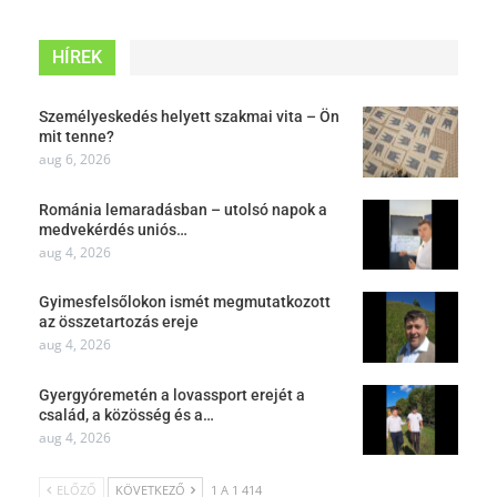
HÍREK
Személyeskedés helyett szakmai vita – Ön
mit tenne?
aug 6, 2026
Románia lemaradásban – utolsó napok a
medvekérdés uniós…
aug 4, 2026
Gyimesfelsőlokon ismét megmutatkozott
az összetartozás ereje
aug 4, 2026
Gyergyóremetén a lovassport erejét a
család, a közösség és a…
aug 4, 2026
ELŐZŐ
KÖVETKEZŐ
1 A 1 414