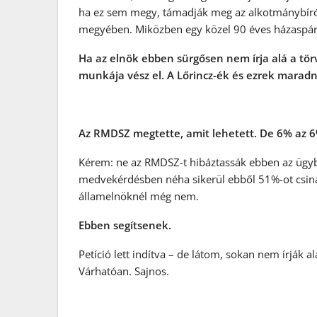
ha ez sem megy, támadják meg az alkotmánybírós
megyében. Miközben egy közel 90 éves házaspár
Ha az elnök ebben sürgősen nem írja alá a tör
munkája vész el. A Lőrincz-ék és ezrek marad
Az RMDSZ megtette, amit lehetett. De 6% az 6
Kérem: ne az RMDSZ-t hibáztassák ebben az ügybe
medvekérdésben néha sikerül ebből 51%-ot csiná
államelnöknél még nem.
Ebben segítsenek.
Petíció lett indítva – de látom, sokan nem írják a
Várhatóan. Sajnos.