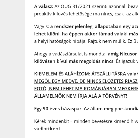
A válasz:
Az OUG 81/2021 szerinti azonnali bea
proaktív kilövés lehetősége ma nincs, csak az all
Vagyis:
a rendszer jelenlegi állapotában egy a
lehet kilőni, ha éppen akkor támad valaki más
a helyi hatóságok hibája. Rajtuk nem múlik. Ez Bu
Ahogy a vadásztársulat is mondta:
amíg Nicușor 
kilövésen kívül más megoldás nincs.
És igazuk 
KIEMELEM ÉS ALÁHÍZOM: ÁTSZÁLLITÁSRA vala
MEGÖL EGY MEDVE, DE NINCS ELŐZETES RIASZ
FOTÓ, NEM LEHET MA ROMÁNIÁBAN MEGKERESN
ÁLLAMELNÖK NEM ÍRJA ALÁ A TÖRVÉNYT!
Egy 90 éves házaspár. Az állam meg pocskondi
Kérek mindenkit – minden bevetésre kimenő hiv
vádlottként.