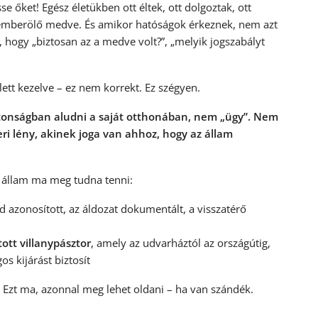
se őket! Egész életükben ott éltek, ott dolgoztak, ott
t emberölő medve. És amikor hatóságok érkeznek, nem azt
 hogy „biztosan az a medve volt?”, „melyik jogszabályt
ett kezelve – ez nem korrekt. Ez szégyen.
ztonságban aludni a saját otthonában, nem „ügy”. Nem
i lény, akinek joga van ahhoz, hogy az állam
 állam ma meg tudna tenni:
 azonosított, az áldozat dokumentált, a visszatérő
tott villanypásztor
, amely az udvarháztól az országútig,
s kijárást biztosít
Ezt ma, azonnal meg lehet oldani – ha van szándék.