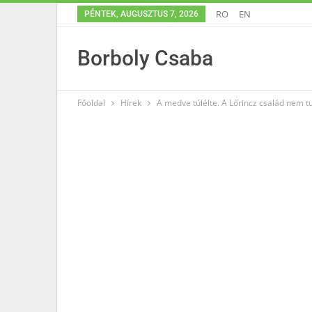
RO
EN
PÉNTEK, AUGUSZTUS 7, 2026
Borboly Csaba
Főoldal
Hírek
A medve túlélte. A Lőrincz család nem tud