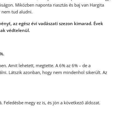
ágon. Miközben naponta riasztás és baj van Hargita
 nem tud aludni.
vényt, az egész évi vadászati szezon kimarad. Évek
nak védtelenül.
%.
n. Amit lehetett, megtette. A 6% az 6% – de a
lni. Látszik azonban, hogy nem mindenhol sikerült. Az
lá. Feledésbe megy ez is, és jön a következő áldozat.