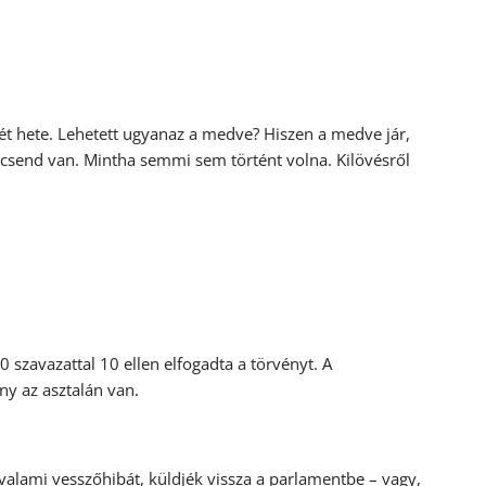
t hete. Lehetett ugyanaz a medve? Hiszen a medve jár,
ól csend van. Mintha semmi sem történt volna. Kilövésről
 szavazattal 10 ellen elfogadta a törvényt. A
ny az asztalán van.
 valami vesszőhibát, küldjék vissza a parlamentbe – vagy,