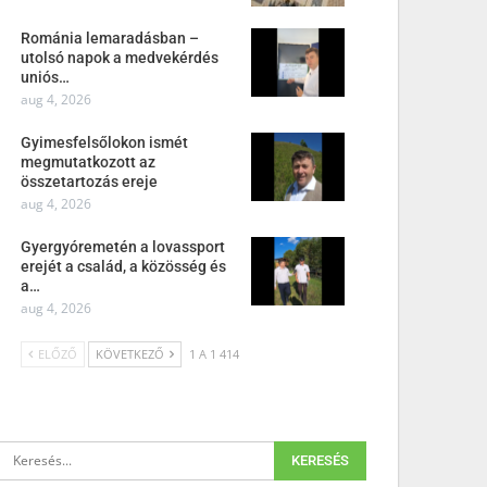
Románia lemaradásban –
utolsó napok a medvekérdés
uniós…
aug 4, 2026
Gyimesfelsőlokon ismét
megmutatkozott az
összetartozás ereje
aug 4, 2026
Gyergyóremetén a lovassport
erejét a család, a közösség és
a…
aug 4, 2026
ELŐZŐ
KÖVETKEZŐ
1 A 1 414