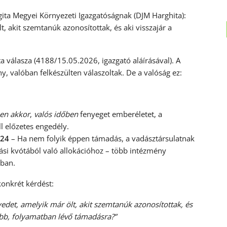
ta Megyei Környezeti Igazgatóságnak (DJM Harghita):
t, akit szemtanúk azonosítottak, és aki visszajár a
 válasza (4188/15.05.2026, igazgató aláírásával). A
ny, valóban felkészülten válaszoltak. De a valóság ez:
en akkor
,
valós időben
fenyeget emberéletet, a
l előzetes engedély.
024
– Ha nem folyik éppen támadás, a vadásztársulatnak
ási kvótából való allokációhoz – több intézmény
sban.
konkrét kérdést:
edet, amelyik már ölt, akit szemtanúk azonosítottak, és
jabb, folyamatban lévő támadásra?”