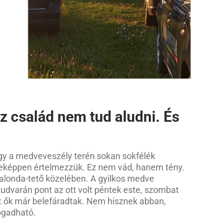
cz család nem tud aludni. És
ogy a medveveszély terén sokan sokfélék
leképpen értelmezzük. Ez nem vád, hanem tény.
alonda-tető közelében. A gyilkos medve
 udvarán pont az ott volt péntek este, szombat
on: ők már belefáradtak. Nem hisznek abban,
ogadható.