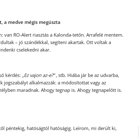
lt, a medve mégis megúszta
van RO-Alert riasztás a Kalonda-tetőn. Arrafelé mentem.
ltak – jó szándékkal, segíteni akartak. Ott voltak a
indenki cselekedni akar.
lső kérdés:
„Ez vajon az-e?”
, stb. Hiába jár be az udvarba,
ik jogszabályt alkalmazzák: a módosítottat vagy az
veszélyben maradnak. Ahogy tegnap is. Ahogy tegnapelőtt is.
ől péntekig, hatóságtól hatóságig. Leírom, mi derült ki,