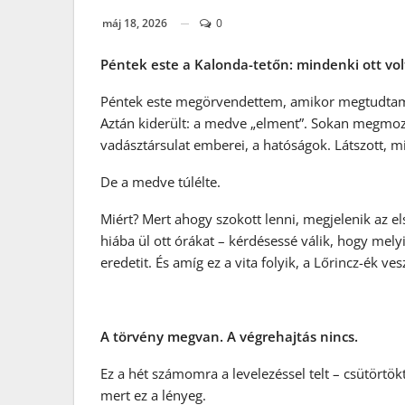
máj 18, 2026
0
Péntek este a Kalonda-tetőn: mindenki ott vo
Péntek este megörvendettem, amikor megtudtam: 
Aztán kiderült: a medve „elment”. Sokan megmozdu
vadásztársulat emberei, a hatóságok. Látszott, m
De a medve túlélte.
Miért? Mert ahogy szokott lenni, megjelenik az e
hiába ül ott órákat – kérdésessé válik, hogy mely
eredetit. És amíg ez a vita folyik, a Lőrincz-ék 
A törvény megvan. A végrehajtás nincs.
Ez a hét számomra a levelezéssel telt – csütörtökt
mert ez a lényeg.