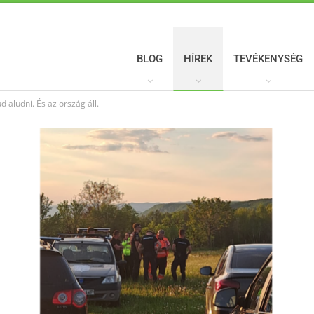
BLOG
HÍREK
TEVÉKENYSÉG
 aludni. És az ország áll.