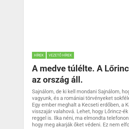
HÍREK
VEZETŐ HÍREK
A medve túlélte. A Lőrin
az ország áll.
Sajnálom, de ki kell mondani Sajnálom, h
vagyunk, és a romániai törvényeket sokfé
Egy ember meghalt a Kecseti erdőben, a K
visszajár valahová. Lehet, hogy Lőrincz-ék
reggel is. Ilka néni, ma elmondta telefon
hogy meg akarják őket védeni. Ez nem elf