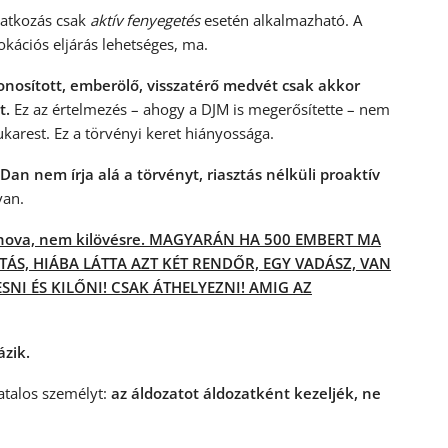
vatkozás csak
aktív fenyegetés
esetén alkalmazható. A
okációs eljárás lehetséges, ma.
zonosított, emberölő, visszatérő medvét csak akkor
t.
Ez az értelmezés – ahogy a DJM is megerősítette – nem
karest. Ez a törvényi keret hiányossága.
Dan nem írja alá a törvényt, riasztás nélküli proaktív
van.
hova, nem kilövésre. MAGYARÁN HA 500 EMBERT MA
TÁS, HIÁBA LÁTTA AZT KÉT RENDŐR, EGY VADÁSZ, VAN
I ÉS KILŐNI! CSAK ÁTHELYEZNI! AMIG AZ
ázik.
atalos személyt:
az áldozatot áldozatként kezeljék, ne