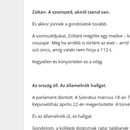
Zoltán. A szomszéd, akiről csend van.
És akkor jönnek a gondolatok tovább.
A szomszédjukat, Zoltánt megölte egy medve – ké
visszajár. Még ha arrébb is történt az eset – arr
szó sincs, amíg valaki nem hívja a 112-t.
Kegyetlen és könyörtelen ez a világ.
Az ország áll. Az államelnök hallgat.
A parlament döntött. A Szenátus március 18-án 70
Képviselőház április 22-én megerősítette. A törvé
És az államelnök ül, és hallgat.
Gondolom, a kollégái dolgoznak rajta: találjanak