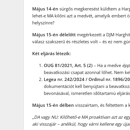
Május 14-én
sürgős megkeresést küldtem a Hargi
lehet-e MA kilőni azt a medvét, amelyik embert öl
helyszínre?
Május 15-én délelőtt
megérkezett a DJM Harghita
válasz szakszerű és részletes volt – és ez nem gú
Két eljárás létezik:
OUG 81/2021, Art. 5 (2)
– Ha a medve
épp
beavatkozási csapat azonnal lőhet. Nem kel
Legea nr. 242/2024 / Ordinul nr. 1896/2
dokumentációt kell benyújtani a beavatkoz
bevonásával, ismeretlen időtartamú eljárá
Május 15-én délben
visszaírtam, és feltettem a 
„DA vagy NU: Kilőhető-e MA proaktívan azt az egy
aki visszajár – anélkül, hogy várni kellene egy ú