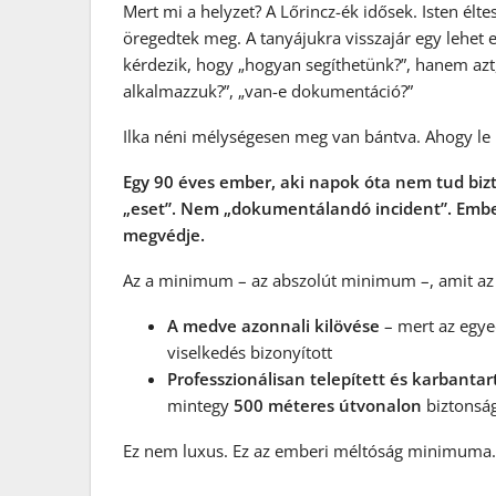
Mert mi a helyzet? A Lőrincz-ék idősek. Isten éltes
öregedtek meg. A tanyájukra visszajár egy lehe
kérdezik, hogy „hogyan segíthetünk?”, hanem azt,
alkalmazzuk?”, „van-e dokumentáció?”
Ilka néni mélységesen meg van bántva. Ahogy le l
Egy 90 éves ember, aki napok óta nem tud bi
„eset”. Nem „dokumentálandó incident”. Ember
megvédje.
Az a minimum – az abszolút minimum –, amit az
A medve azonnali kilövése
– mert az egyed
viselkedés bizonyított
Professzionálisan telepített és karbantar
mintegy
500 méteres útvonalon
biztonságo
Ez nem luxus. Ez az emberi méltóság minimuma. 