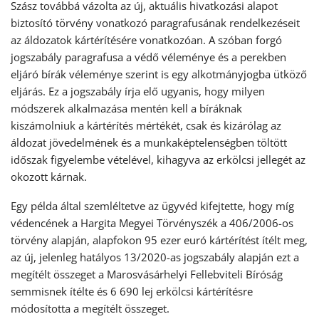
Szász továbbá vázolta az új, aktuális hivatkozási alapot
biztosító törvény vonatkozó paragrafusának rendelkezéseit
az áldozatok kártérítésére vonatkozóan. A szóban forgó
jogszabály paragrafusa a védő véleménye és a perekben
eljáró bírák véleménye szerint is egy alkotmányjogba ütköző
eljárás. Ez a jogszabály írja elő ugyanis, hogy milyen
módszerek alkalmazása mentén kell a bíráknak
kiszámolniuk a kártérítés mértékét, csak és kizárólag az
áldozat jövedelmének és a munkaképtelenségben töltött
időszak figyelembe vételével, kihagyva az erkölcsi jellegét az
okozott kárnak.
Egy példa által szemléltetve az ügyvéd kifejtette, hogy míg
védencének a Hargita Megyei Törvényszék a 406/2006-os
törvény alapján, alapfokon 95 ezer euró kártérítést ítélt meg,
az új, jelenleg hatályos 13/2020-as jogszabály alapján ezt a
megítélt összeget a Marosvásárhelyi Fellebviteli Bíróság
semmisnek ítélte és 6 690 lej erkölcsi kártérítésre
módosította a megítélt összeget.