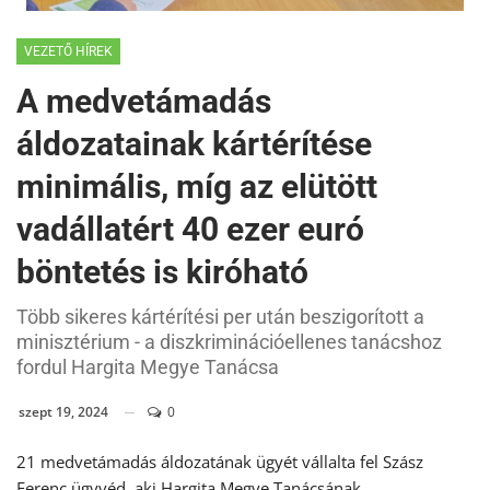
VEZETŐ HÍREK
A medvetámadás
áldozatainak kártérítése
minimális, míg az elütött
vadállatért 40 ezer euró
böntetés is kiróható
Több sikeres kártérítési per után beszigorított a
minisztérium - a diszkriminációellenes tanácshoz
fordul Hargita Megye Tanácsa
szept 19, 2024
0
21 medvetámadás áldozatának ügyét vállalta fel Szász
Ferenc ügyvéd, aki Hargita Megye Tanácsának