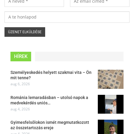
HÍREK
Személyeskedés helyett szakmai vita – Ön
mit tenne?
aug 6, 2026
Románia lemaradásban – utolsó napok a
medvekérdés uniós…
aug 4, 2026
Gyimesfelsőlokon ismét megmutatkozott
az összetartozás ereje
aug 4, 2026