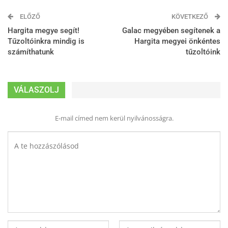
ELŐZŐ
KÖVETKEZŐ
Hargita megye segít!
Galac megyében segítenek a
Tűzoltóinkra mindig is
Hargita megyei önkéntes
számíthatunk
tűzoltóink
VÁLASZOLJ
E-mail címed nem kerül nyilvánosságra.