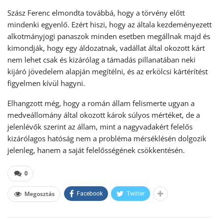
Szász Ferenc elmondta továbbá, hogy a törvény előtt
mindenki egyenlő. Ezért hiszi, hogy az általa kezdeményezett
alkotmányjogi panaszok minden esetben megállnak majd és
kimondják, hogy egy áldozatnak, vadállat által okozott kárt
nem lehet csak és kizárólag a támadás pillanatában neki
kijáró jövedelem alapján megítélni, és az erkölcsi kártérítést
figyelmen kívül hagyni.
Elhangzott még, hogy a román állam felismerte ugyan a
medveállomány által okozott károk súlyos mértéket, de a
jelenlévők szerint az állam, mint a nagyvadakért felelős
kizárólagos hatóság nem a probléma mérséklésén dolgozik
jelenleg, hanem a saját felelősségének csökkentésén.
0
Megosztás
Facebook
Twitter