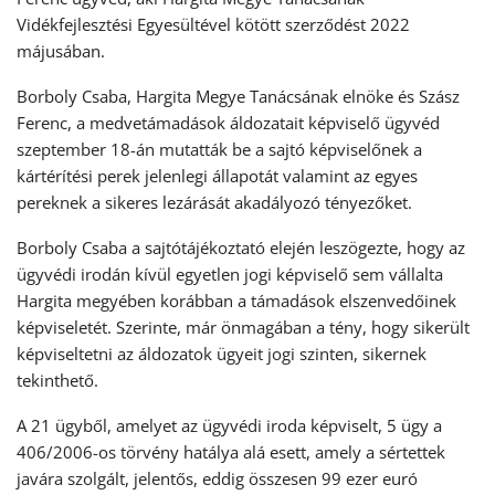
Vidékfejlesztési Egyesültével kötött szerződést 2022
májusában.
Borboly Csaba, Hargita Megye Tanácsának elnöke és Szász
Ferenc, a medvetámadások áldozatait képviselő ügyvéd
szeptember 18-án mutatták be a sajtó képviselőnek a
kártérítési perek jelenlegi állapotát valamint az egyes
pereknek a sikeres lezárását akadályozó tényezőket.
Borboly Csaba a sajtótájékoztató elején leszögezte, hogy az
ügyvédi irodán kívül egyetlen jogi képviselő sem vállalta
Hargita megyében korábban a támadások elszenvedőinek
képviseletét. Szerinte, már önmagában a tény, hogy sikerült
képviseltetni az áldozatok ügyeit jogi szinten, sikernek
tekinthető.
A 21 ügyből, amelyet az ügyvédi iroda képviselt, 5 ügy a
406/2006-os törvény hatálya alá esett, amely a sértettek
javára szolgált, jelentős, eddig összesen 99 ezer euró