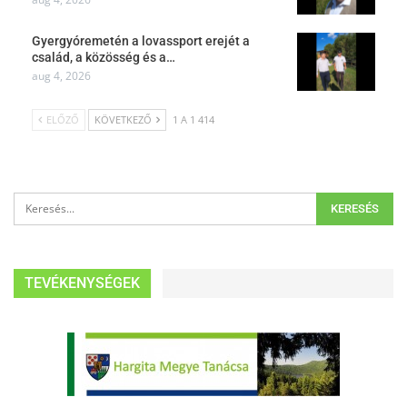
Gyergyóremetén a lovassport erejét a
család, a közösség és a…
aug 4, 2026
ELŐZŐ
KÖVETKEZŐ
1 A 1 414
TEVÉKENYSÉGEK