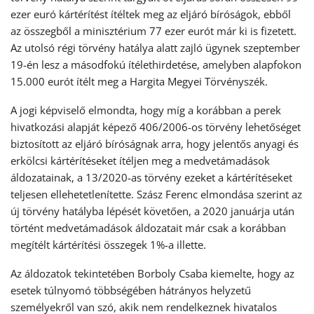
ezer euró kártérítést ítéltek meg az eljáró bíróságok, ebből
az összegből a minisztérium 77 ezer eurót már ki is fizetett.
Az utolsó régi törvény hatálya alatt zajló ügynek szeptember
19-én lesz a másodfokú ítélethirdetése, amelyben alapfokon
15.000 eurót ítélt meg a Hargita Megyei Törvényszék.
A jogi képviselő elmondta, hogy míg a korábban a perek
hivatkozási alapját képező 406/2006-os törvény lehetőséget
biztosított az eljáró bíróságnak arra, hogy jelentős anyagi és
erkölcsi kártérítéseket ítéljen meg a medvetámadások
áldozatainak, a 13/2020-as törvény ezeket a kártérítéseket
teljesen ellehetetlenítette. Szász Ferenc elmondása szerint az
új törvény hatályba lépését követően, a 2020 januárja után
történt medvetámadások áldozatait már csak a korábban
megítélt kártérítési összegek 1%-a illette.
Az áldozatok tekintetében Borboly Csaba kiemelte, hogy az
esetek túlnyomó többségében hátrányos helyzetű
személyekről van szó, akik nem rendelkeznek hivatalos