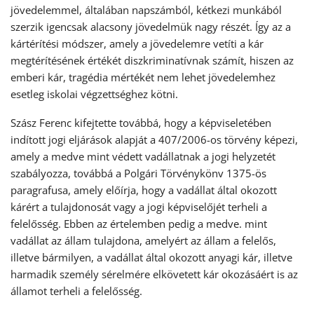
jövedelemmel, általában napszámból, kétkezi munkából
szerzik igencsak alacsony jövedelmük nagy részét. Így az a
kártérítési módszer, amely a jövedelemre vetíti a kár
megtérítésének értékét diszkriminatívnak számít, hiszen az
emberi kár, tragédia mértékét nem lehet jövedelemhez
esetleg iskolai végzettséghez kötni.
Szász Ferenc kifejtette továbbá, hogy a képviseletében
indított jogi eljárások alapját a 407/2006-os törvény képezi,
amely a medve mint védett vadállatnak a jogi helyzetét
szabályozza, továbbá a Polgári Törvénykönv 1375-ös
paragrafusa, amely előírja, hogy a vadállat által okozott
kárért a tulajdonosát vagy a jogi képviselőjét terheli a
felelősség. Ebben az értelemben pedig a medve. mint
vadállat az állam tulajdona, amelyért az állam a felelős,
illetve bármilyen, a vadállat által okozott anyagi kár, illetve
harmadik személy sérelmére elkövetett kár okozásáért is az
államot terheli a felelősség.