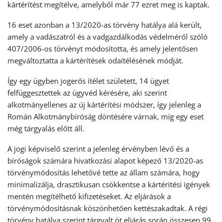
kártérítést megítélve, amelyből már 77 ezret meg is kaptak.
16 eset azonban a 13/2020-as törvény hatálya alá került,
amely a vadászatról és a vadgazdálkodás védelméről szóló
407/2006-os törvényt módosította, és amely jelentősen
megváltoztatta a kártérítések odaítélésének módját.
Így egy ügyben jogerős ítélet született, 14 ügyet
felfüggesztettek az ügyvéd kérésére, aki szerint
alkotmányellenes az új kártérítési módszer, így jelenleg a
Román Alkotmánybíróság döntésére várnak, míg egy eset
még tárgyalás előtt áll.
A jogi képviselő szerint a jelenleg érvényben lévő és a
bíróságok számára hivatkozási alapot képező 13/2020-as
törvénymódosítás lehetővé tette az állam számára, hogy
minimalizálja, drasztikusan csökkentse a kártérítési igények
mentén megítélhető kifizetéseket. Az eljárások a
törvénymódosításnak köszönhetően kettészakadtak. A régi
törvény hatálya szerint tárgyalt öt eljárás során összesen 99