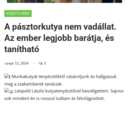
VEZETŐ HÍREK
A pásztorkutya nem vadállat.
Az ember legjobb barátja, és
tanítható
szept 12, 2024
0
Munkakutyát tenyésztőktől vásároljunk és hallgassuk
meg a szakemberek tanácsát.
Leopold László kutyatenyésztővel beszélgettem. Sajnos
sok mindent én is rosszul tudtam és felvilágosított.