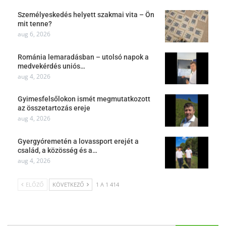
Személyeskedés helyett szakmai vita – Ön
mit tenne?
aug 6, 2026
Románia lemaradásban – utolsó napok a
medvekérdés uniós…
aug 4, 2026
Gyimesfelsőlokon ismét megmutatkozott
az összetartozás ereje
aug 4, 2026
Gyergyóremetén a lovassport erejét a
család, a közösség és a…
aug 4, 2026
ELŐZŐ
KÖVETKEZŐ
1 A 1 414