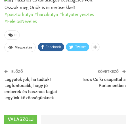
Osszák meg Önök is ismerőseikkel!
#pásztorkutya
#harcikutya
#kutyatenyésztés
#FelelősNevelés
0
Megosztás
Facebook
Twitter
ELŐZŐ
KÖVETKEZŐ
Legyetek jók, ha tudtok!
Erős Csíki csapattal a
Legfontosabb, hogy jó
Parlamentben
emberek és hasznos tagjai
legyünk közösségünknek
VÁLASZOLJ