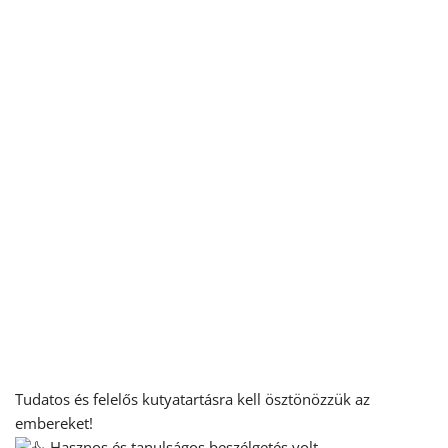
Tudatos és felelős kutyatartásra kell ösztönözzük az
embereket!
Hasznos és tanulságos beszélgetés volt.