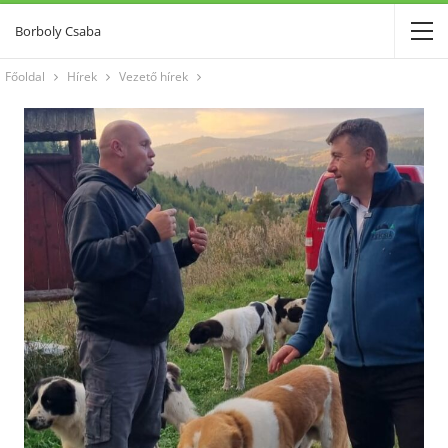
Borboly Csaba
Főoldal
Hírek
Vezető hírek